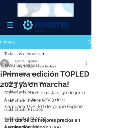
Entrada
Todas las entradas
Fegime España
Todas las entradas
4 may 2023
1 min de lectura
¡Primera edición TOPLED
elektrotools-grupo
2023 ya en marcha!
elektrotools-proveedor
elektrotools-socio
Ya está disponible hasta el 30 de junio 
la primera edición 2023 de la 
elektrotools-P118000
campaña TOPLED del grupo Fegime. 
elektrotools-P111000
elektrotools-P060000
Disfruta de los mejores precios en 
iluminación
. Más de 1.000 
elektrotools-P027000