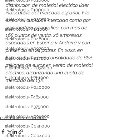
elektrotools-P020000
distribución de material eléctrico líder 
elektrotools-P100000
indiscutible del mercado español. Y lo 
elektrotools-P035000
es por su cuota de mercado como por 
su cobertura geográfica, con más de 
elektrotools-P131000
168 puntos de venta, 26 empresas 
elektrotools-P048000
asociadas en España y Andorra y con 
elektrotools-P092000
presencia en 24 países. En 2022, en 
España facturó un consolidado de 664 
elektrotools-P027000
millones de euros en venta de material 
Elektrotools - P038000
eléctrico, alcanzando una cuota de 
Elektrotools-P761000
mercado del 13%
elektrotools-P040000
elektrotools-P463000
elektrotools-P375000
elektrotools-P098000
elektrotools-proveedor
elektrotools-C049000
elektrotools-C004000