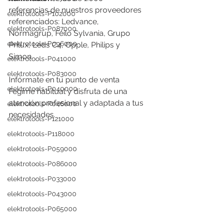
referencias de nuestros proveedores 
elektrotools-P102000
referenciados: Ledvance, 
elektrotools-P087000
Normagrup, Feilo Sylvania, Grupo 
elektrotools-P096000
Prilux, Leds C4, Opple, Philips y 
Simon. 
elektrotools-P041000
elektrotools-P083000
Infórmate en tu punto de venta 
elektrotools-P040000
Fegime habitual y disfruta de una 
atención profesional y adaptada a tus 
elektrotools-P046000
necesidades. 
elektrotools-P121000
elektrotools-P118000
elektrotools-P059000
elektrotools-P086000
elektrotools-P033000
elektrotools-P043000
elektrotools-P065000