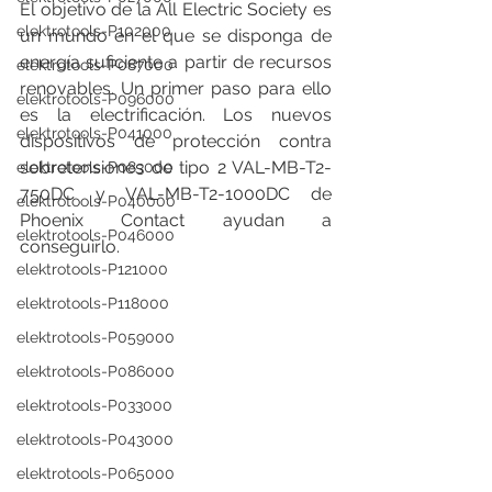
El objetivo de la All Electric Society es 
elektrotools-P102000
un mundo en el que se disponga de 
energía suficiente a partir de recursos 
elektrotools-P087000
renovables. Un primer paso para ello 
elektrotools-P096000
es la electrificación. Los nuevos 
elektrotools-P041000
dispositivos de protección contra 
sobretensiones de tipo 2 VAL-MB-T2-
elektrotools-P083000
750DC y VAL-MB-T2-1000DC de 
elektrotools-P040000
Phoenix Contact ayudan a 
elektrotools-P046000
conseguirlo.
elektrotools-P121000
elektrotools-P118000
elektrotools-P059000
elektrotools-P086000
elektrotools-P033000
elektrotools-P043000
elektrotools-P065000