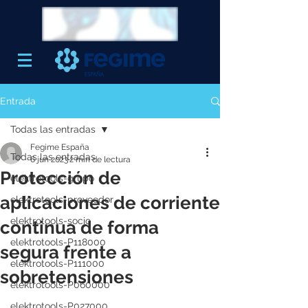
Entrada
Todas las entradas
Fegime España
Todas las entradas
6 jun 2023
2 min de lectura
Protección de
elektrotools-grupo
aplicaciones de corriente
elektrotools-proveedor
elektrotools-socio
continua de forma
elektrotools-P118000
segura frente a
elektrotools-P111000
sobretensiones
elektrotools-P060000
elektrotools-P027000