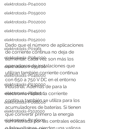
elektrotools-P040000
elektrotools-P059000
elektrotools-P002000
elektrotools-P045000
elektrotools-P052000
Dado que el número de aplicaciones 
elektrotools-P01961
de corriente continua no deja de 
elektrotools-P064000
aumentar, cada vez son más los 
operadores de instalaciones que 
elektrotools-P099000
utilizan también corriente continua 
elektrotools-P046000
con 650 a 750 V DC en el entorno 
elektrotools-P030000
industrial. Además de para la 
electromovilidad, la corriente 
elektrotools-P138000
continua también se utiliza para los 
elektrotools-P066000
acumuladores de baterías. Si tienen 
elektrotools-P102000
que convertir primero la energía 
elektrotools-P036000
suministrada por las centrales eólicas 
o fotovoltaicas, pierden una valiosa 