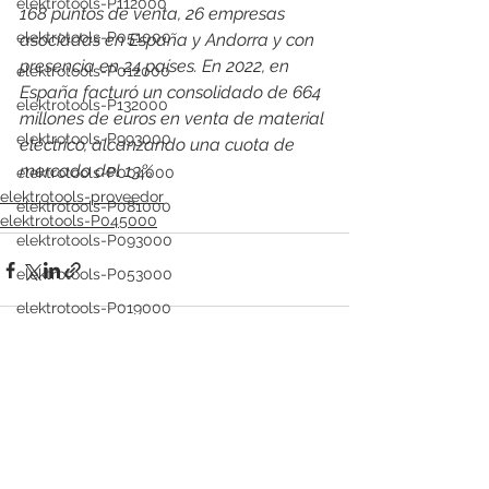
elektrotools-P112000
168 puntos de venta, 26 empresas 
elektrotools-P051000
asociadas en España y Andorra y con 
presencia en 24 países. En 2022, en 
elektrotools-P012000
España facturó un consolidado de 664 
elektrotools-P132000
millones de euros en venta de material 
elektrotools-P993000
eléctrico, alcanzando una cuota de 
mercado del 13%
elektrotools-P004000
elektrotools-proveedor
elektrotools-P081000
elektrotools-P045000
elektrotools-P093000
elektrotools-P053000
elektrotools-P019000
elektrotools-P021000
elektrotools-P054000
Ver todo
Entradas recientes
elektrotools-P081000
elektrotools-P929000
elektrotools-P547000