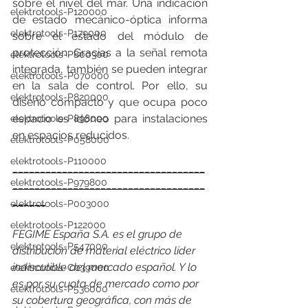
sobre el nivel del mar. Una indicación 
elektrotools-P120000
de estado mecánico-óptica informa 
elektrotools-P179000
sobre el estado del módulo de 
protección. Gracias a la señal remota 
elektrotools-P800300
integrada, también se pueden integrar 
elektrotools-P070000
en la sala de control. Por ello, su 
elektrotools-P820000
diseño compacto y que ocupa poco 
espacio es idóneo para instalaciones 
elektrotools-P898000
en espacios reducidos.
elektrotools-P058000
elektrotools-P110000
___________________________________
elektrotools-P979800
___________________________________
______
elektrotools-P003000
elektrotools-P122000
FEGIME España S.A. es el grupo de 
elektrotools-P547000
distribución de material eléctrico líder 
indiscutible del mercado español. Y lo 
elektrotools-C039000
es por su cuota de mercado como por 
elektrotools-P536000
su cobertura geográfica, con más de 