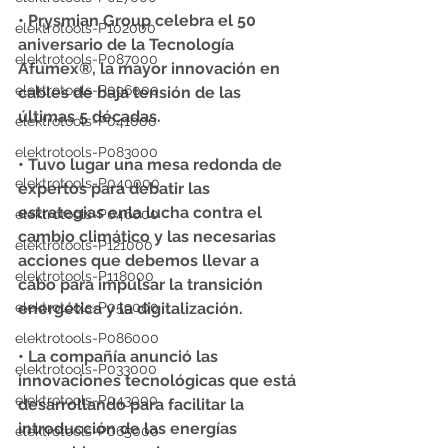
• Prysmian Group celebra el 50 
elektrotools-P102000
aniversario de la Tecnología 
elektrotools-P087000
Afumex®, la mayor innovación en 
elektrotools-P096000
cables de baja tensión de las 
últimas 5 décadas.
elektrotools-P041000
elektrotools-P083000
• Tuvo lugar una mesa redonda de 
elektrotools-P040000
expertos para debatir las 
estrategias enla lucha contra el 
elektrotools-P046000
cambio climático y las necesarias 
elektrotools-P121000
acciones que debemos llevar a 
elektrotools-P118000
cabo para impulsar la transición 
elektrotools-P059000
energética y la digitalización.
elektrotools-P086000
• La compañía anunció las 
elektrotools-P033000
innovaciones tecnológicas que está 
elektrotools-P043000
desarrollando para facilitar la 
introducción de las energías 
elektrotools-P065000