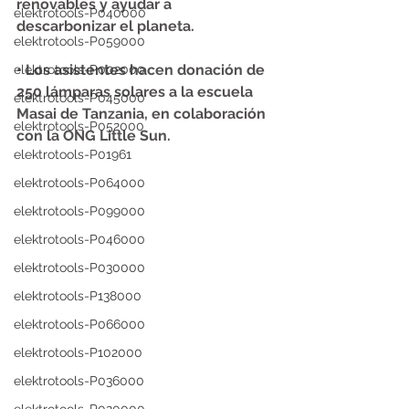
renovables y ayudar a 
elektrotools-P040000
descarbonizar el planeta.
elektrotools-P059000
• Los asistentes hacen donación de 
elektrotools-P002000
250 lámparas solares a la escuela 
elektrotools-P045000
Masai de Tanzania, en colaboración 
elektrotools-P052000
con la ONG Little Sun.
elektrotools-P01961
elektrotools-P064000
elektrotools-P099000
elektrotools-P046000
elektrotools-P030000
elektrotools-P138000
elektrotools-P066000
elektrotools-P102000
elektrotools-P036000