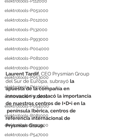
elektrotools-P112000
elektrotools-P051000
elektrotools-P012000
elektrotools-P132000
elektrotools-P993000
elektrotools-P004000
elektrotools-P081000
elektrotools-P093000
Laurent Tardif,
 CEO Prysmian Group 
elektrotools-P053000
del Sur de Europa, subrayó 
la 
elektrotools-P019000
apuesta de la compañía en 
innovación y destacó la importancia 
elektrotools-P021000
de nuestros centros de I+D+i en la      
elektrotools-P054000
 península Ibérica, centros de 
elektrotools-P081000
referencia internacional de 
Prysmian Group.
elektrotools-P929000
elektrotools-P547000