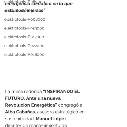
elektrotools-P085000
emergencia climática en la que 
estamos inmersos”
.
elektrotools-P522200
elektrotools-P008000
elektrotools-P929000
elektrotools-P017000
elektrotools-P022000
elektrotools-P018000
La mesa redonda 
“INSPIRANDO EL 
FUTURO. Ante una nueva 
Revolución Energética”
 congregó a 
Alba Cabañas
, asesora estratégica en 
sostenibilidad; 
Manuel López
, 
director de mantenimiento de 