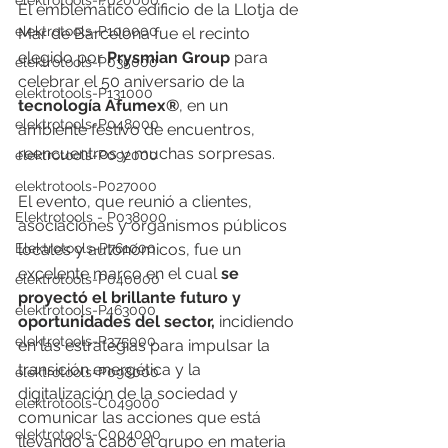
elektrotools-P020000
El emblemático edificio de la Llotja de 
elektrotools-P100000
Mar de Barcelona fue el recinto 
elegido por 
Prysmian Group
 para 
elektrotools-P035000
celebrar el 50 aniversario de la 
elektrotools-P131000
tecnología Afumex®
, en un 
elektrotools-P048000
ambiente festivo de encuentros, 
reencuentros y muchas sorpresas.
elektrotools-P092000
elektrotools-P027000
El evento, que reunió a clientes, 
Elektrotools - P038000
asociaciones y organismos públicos 
Elektrotools-P761000
locales y autonómicos, fue un 
excelente marco en el cual 
se 
elektrotools-P040000
proyectó el brillante futuro y       
elektrotools-P463000
oportunidades del sector,
 incidiendo 
elektrotools-P375000
en las estrategias para impulsar la 
transición energética y la 
elektrotools-P098000
digitalización de la sociedad y 
elektrotools-C049000
comunicar las acciones que está 
elektrotools-C004000
llevando a cabo el grupo en materia 