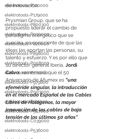
de innovación.
elektrotools-P120000
elektrotools-P179000
Prysmian Group, que se ha 
elektrotools-P800300
propuesto liderar el cambio de 
elektrotools-P070000
paradigma energético que se 
avecina, es consciente de que las 
elektrotools-P820000
ideas las aportan las personas, su 
elektrotools-P898000
talento y esfuerzo. Y es por ello que 
elektrotools-P058000
su director general Iberia, 
Jordi 
Calvo
, rememoró que el 50 
elektrotools-P110000
Aniversario de Afumex es 
“una 
elektrotools-P979800
efeméride singular, la introducción 
elektrotools-P003000
en el mercado Español de los Cables 
elektrotools-P122000
Libres de Halógenos, la mayor 
innovación de los cables de baja 
elektrotools-P547000
tensión de los últimos 50 años"
.
elektrotools-C039000
elektrotools-P536000