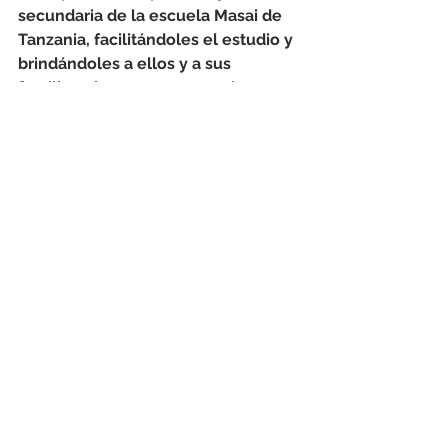
secundaria de la escuela Masai de 
Tanzania, facilitándoles el estudio y 
brindándoles a ellos y a sus 
familias, sin acceso a energía 
eléctrica, una ventana de 
oportunidades
.
https://youtu.be/cPoxhkbjavI