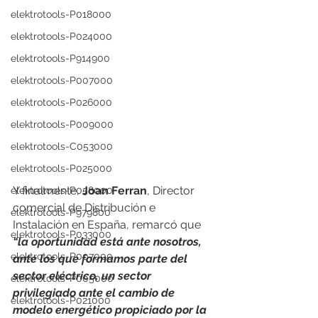
elektrotools-P018000
elektrotools-P024000
elektrotools-P914900
elektrotools-P007000
elektrotools-P026000
elektrotools-P009000
elektrotools-C053000
elektrotools-P025000
Y finalmente, 
Joan Ferran
, Director 
elektrotools-P058000
comercial de Distribución e 
elektrotools-P979800
Instalación en España, remarcó que 
elektrotools-P033000
“la oportunidad está ante nosotros, 
elektrotools-P007000
ante los que formamos parte del 
sector eléctrico, un sector 
elektrotools-P005000
privilegiado ante el cambio de 
elektrotools-P021000
modelo energético propiciado por la 