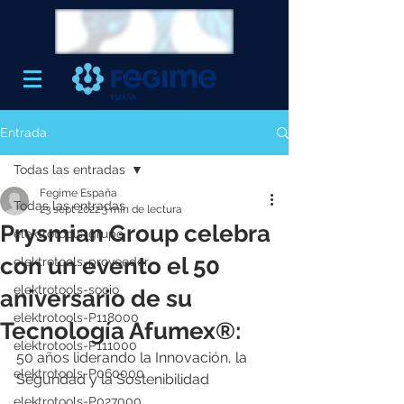
Entrada
Todas las entradas
Fegime España
Todas las entradas
23 sept 2022
3 min de lectura
Prysmian Group celebra
elektrotools-grupo
con un evento el 50
elektrotools-proveedor
elektrotools-socio
aniversario de su
elektrotools-P118000
Tecnología Afumex®:
elektrotools-P111000
50 años liderando la Innovación, la 
elektrotools-P060000
Seguridad y la Sostenibilidad
elektrotools-P027000