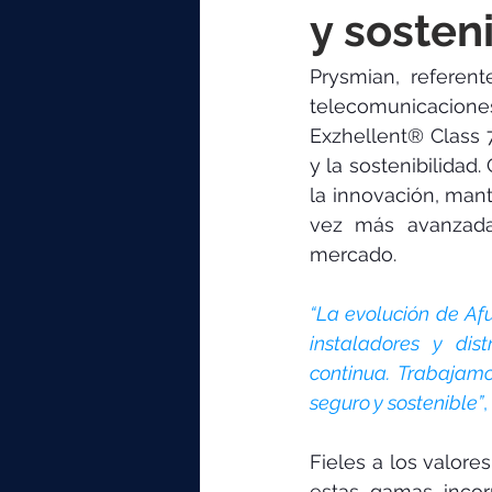
elektrotools-P059000
elekt
y sosten
Prysmian, referen
elektrotools-P065000
elekt
telecomunicacio
Exzhellent® Class 7
y la sostenibilidad
elektrotools-P045000
elekt
la innovación, mant
vez más avanzadas
mercado.
elektrotools-P099000
elekt
“La evolución de Afu
instaladores y dis
continua. Trabajamo
seguro y sostenible”
,
Fieles a los valore
estas gamas incor