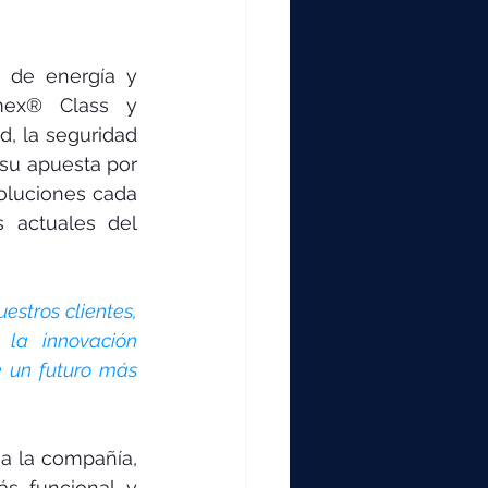
000
 de energía y 
2000
mex® Class y 
, la seguridad 
su apuesta por 
0
oluciones cada 
actuales del 
stros clientes, 
 la innovación 
 un futuro más 
a la compañía, 
s funcional y 