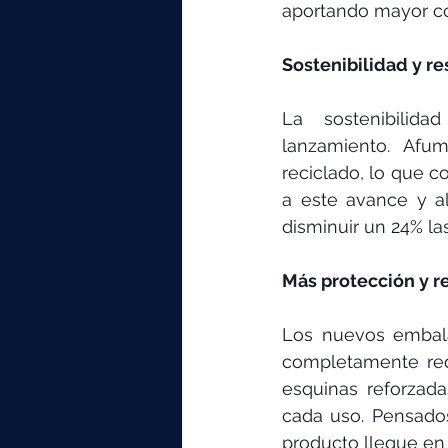
aportando mayor co
Sostenibilidad y r
La sostenibilid
lanzamiento. Afu
reciclado, lo que c
a este avance y al
disminuir un 24% la
Más protección y r
Los nuevos embala
completamente red
esquinas reforzada
cada uso. Pensados
producto llegue en 