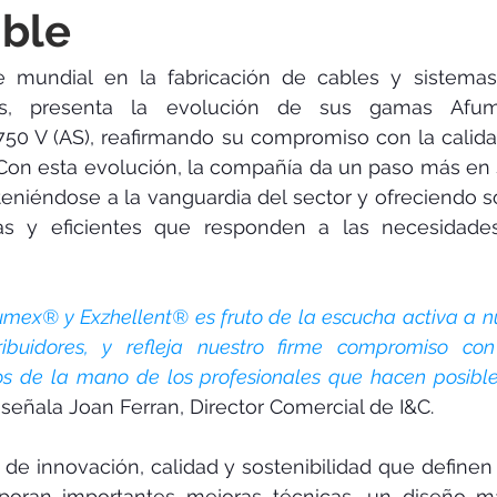
rotools-P086000
elektrotools-P033000
elektrotools-P043
ible
te mundial en la fabricación de cables y sistemas
rotools-P040000
elektrotools-P059000
elektrotools-P00
nes, presenta la evolución de sus gamas Afu
50 V (AS), reafirmando su compromiso con la calidad
. Con esta evolución, la compañía da un paso más en 
rotools-P052000
elektrotools-P01961
elektrotools-P06400
eniéndose a la vanguardia del sector y ofreciendo s
 y eficientes que responden a las necesidades 
rotools-P046000
mex® y Exzhellent® es fruto de la escucha activa a nue
tribuidores, y refleja nuestro firme compromiso con
s de la mano de los profesionales que hacen posible
 
señala Joan Ferran, Director Comercial de I&C.
s de innovación, calidad y sostenibilidad que definen 
poran importantes mejoras técnicas, un diseño má