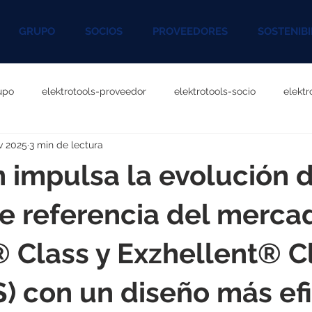
GRUPO
SOCIOS
PROVEEDORES
SOSTENIBI
upo
elektrotools-proveedor
elektrotools-socio
elekt
v 2025
3 min de lectura
otools-P060000
elektrotools-P027000
elektrotools-P1020
 impulsa la evolución 
rotools-P096000
elektrotools-P041000
elektrotools-P083
e referencia del merca
Class y Exzhellent® C
rotools-P046000
elektrotools-P121000
elektrotools-P1180
S) con un diseño más ef