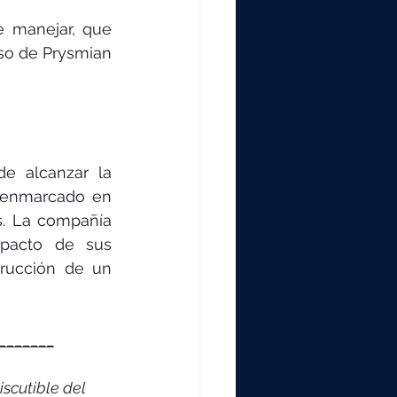
e manejar, que 
so de Prysmian 
e alcanzar la 
 enmarcado en 
s. La compañía 
pacto de sus 
rucción de un 
_______
scutible del 