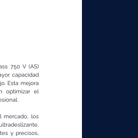
ss 750 V (AS) 
ayor capacidad 
o. Esta mejora 
 optimizar el 
esional.
 mercado, los 
radeslizante, 
tes y precisos, 