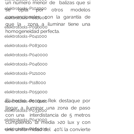
un número menor de  balizas que si 
elektrotools-P102000
se opta por otros modelos 
convencionales, con la garantía de 
elektrotools-P087000
que la  zona a iluminar tiene una 
elektrotools-P096000
homogeneidad perfecta.  
elektrotools-P041000
elektrotools-P083000
elektrotools-P040000
elektrotools-P046000
elektrotools-P121000
elektrotools-P118000
elektrotools-P059000
El hecho de que Rek destaque por 
elektrotools-P086000
llegar a iluminar una zona de paso 
elektrotools-P033000
con una  interdistancia de 5 metros 
elektrotools-P043000
cumpliendo la media >20 lux y con 
una uniformidad del  40% la convierte 
elektrotools-P065000