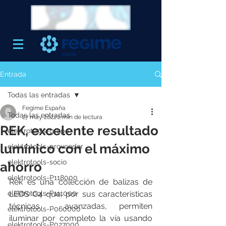
Entrada
Todas las entradas
Fegime España
Todas las entradas
27 may 2022
2 min de lectura
REK, excelente resultado
elektrotools-grupo
lumínico con el máximo
elektrotools-proveedor
elektrotools-socio
ahorro
elektrotools-P118000
Rek es una colección de balizas de 
elektrotools-P111000
LEDS C4 que, por sus características 
técnicas  avanzadas, permiten 
elektrotools-P060000
iluminar por completo la vía usando 
elektrotools-P027000