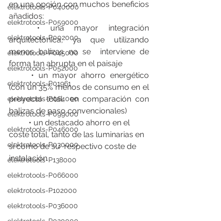
en una opción con muchos beneficios 
elektrotools-P040000
añadidos:
elektrotools-P059000
	• una mayor integración 
elektrotools-P002000
arquitectónica, ya que utilizando 
menos balizas no se  interviene de 
elektrotools-P045000
forma tan abrupta en el paisaje 
elektrotools-P052000
	• un mayor ahorro energético 
elektrotools-P01961
(con un 35% menos de consumo en el 
proyecto total  en comparación con 
elektrotools-P064000
balizas de paso convencionales) 
elektrotools-P099000
	• un destacado ahorro en el 
elektrotools-P046000
coste total, tanto de las luminarias en 
elektrotools-P030000
sí como de su  respectivo coste de 
instalación 
elektrotools-P138000
elektrotools-P066000
elektrotools-P102000
elektrotools-P036000