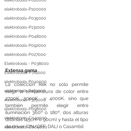
elektrotools-P020000
elektrotools-P100000
elektrotools-P035000
elektrotools-P131000
elektrotools-P048000
elektrotools-P092000
elektrotools-P027000
Elektrotools - P038000
Extensa gama 
Elektrotools-P761000
elektrotools-P040000
La colección Rek no sólo permite 
elektrotools-P463000
elegir la temperatura de color entre 
2700K, 3000K  y 4000K, sino que 
elektrotools-P375000
también permite elegir entre 
elektrotools-P098000
iluminación 360º o 180º, dos alturas  
elektrotools-C049000
distintas (45cm o 90cm) y hasta el tipo 
de driver (ON/OFF, DALI o Casambi). 
elektrotools-C004000