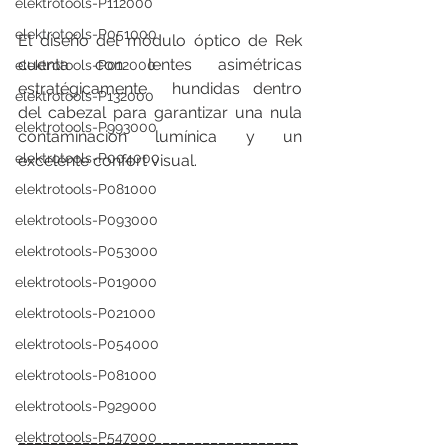
elektrotools-P112000
elektrotools-P051000
El diseño del módulo óptico de Rek 
cuenta con lentes asimétricas 
elektrotools-P012000
estratégicamente  hundidas dentro 
elektrotools-P132000
del cabezal para garantizar una nula 
elektrotools-P993000
contaminación lumínica y un 
elektrotools-P004000
excelente confort visual. 
elektrotools-P081000
elektrotools-P093000
elektrotools-P053000
elektrotools-P019000
elektrotools-P021000
elektrotools-P054000
elektrotools-P081000
elektrotools-P929000
___________________________________
elektrotools-P547000