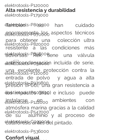
elektrotools-P120000
Alta resistencia y durabilidad 
elektrotools-P179000
También se han cuidado 
elektrotools-P800300
enormemente los aspectos técnicos 
elektrotools-P070000
para obtener una  colección ultra 
elektrotools-P820000
resistente a las condiciones más 
elektrotools-P898000
adversas. Rek tiene una válvula 
anticondensación incluida de serie, 
elektrotools-P058000
una excelente protección contra la 
elektrotools-P110000
entrada de polvo  y agua a alta 
elektrotools-P979800
presión (IP66), una gran resistencia a 
los impactos (IK10) e incluso  puede 
elektrotools-P003000
instalarse en ambientes con 
elektrotools-P122000
atmósfera marina gracias a la calidad 
elektrotools-P547000
de su  aluminio y al proceso de 
elektrotools-C039000
cataforesis antes del pintado.
elektrotools-P536000
Confort visual 