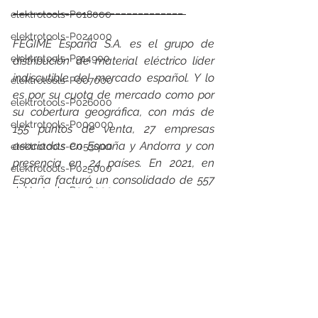
______________________________ 
elektrotools-P018000
elektrotools-P024000
FEGIME España S.A. es el grupo de 
elektrotools-P914900
distribución de material eléctrico líder 
indiscutible del mercado español. Y lo 
elektrotools-P007000
es por su cuota de mercado como por 
elektrotools-P026000
su cobertura geográfica, con más de 
elektrotools-P009000
155 puntos de venta, 27 empresas 
asociadas en España y Andorra y con 
elektrotools-C053000
presencia en 24 países. En 2021, en 
elektrotools-P025000
España facturó un consolidado de 557 
elektrotools-P058000
millones de euros en venta de material 
elektrotools-P979800
eléctrico, alcanzando una cuota de 
mercado del 15%.
elektrotools-P033000
elektrotools-P121000
elektrotools-P007000
elektrotools-P005000
elektrotools-P021000