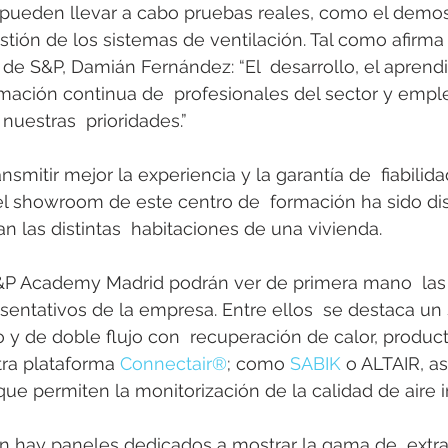
 pueden llevar a cabo pruebas reales, como el demos
estión de los sistemas de ventilación. Tal como afirma 
de S&P, Damián Fernández: “El  desarrollo, el aprendiz
rmación continua de  profesionales del sector y empl
uestras  prioridades.”
nsmitir mejor la experiencia y la garantía de  fiabilida
el showroom de este centro de  formación ha sido d
 las distintas  habitaciones de una vivienda.
S&P Academy Madrid podrán ver de primera mano  las 
entativos de la empresa. Entre ellos  se destaca un
 y de doble flujo con  recuperación de calor, produc
ra plataforma 
Connectair®
; como 
SABIK
 o ALTAIR, a
que permiten la monitorización de la calidad de aire in
n hay paneles dedicados a mostrar la gama de  extra