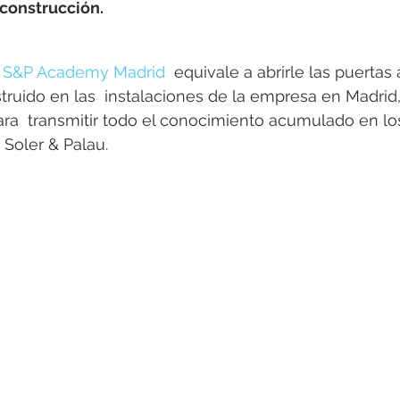
rotools-P086000
elektrotools-P033000
elektrotools-P043
 construcción.
 
S&P Academy Madrid
  equivale a abrirle las puertas a
rotools-P040000
elektrotools-P059000
elektrotools-P00
ruido en las  instalaciones de la empresa en Madrid,
ra  transmitir todo el conocimiento acumulado en lo
 Soler & Palau.
rotools-P052000
elektrotools-P01961
elektrotools-P06400
rotools-P046000