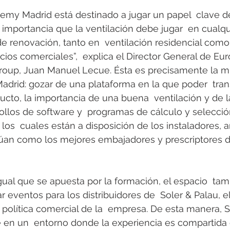
emy Madrid está destinado a jugar un papel  clave d
 importancia que la ventilación debe jugar  en cualqu
e renovación, tanto en  ventilación residencial como
cios comerciales”,  explica el Director General de Eur
Group, Juan Manuel Lecue. Ésta es precisamente la mis
rid: gozar de una plataforma en la que poder  trans
to, la importancia de una buena  ventilación y de la
ollos de software y  programas de cálculo y selecci
los  cuales están a disposición de los instaladores, a
túan como los mejores embajadores y prescriptores d
al que se apuesta por la formación, el espacio  tam
ar eventos para los distribuidores de  Soler & Palau, 
a política comercial de la  empresa. De esta manera,
 en un  entorno donde la experiencia es compartida 