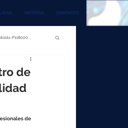
LIDAD
NOTICIAS
CONTACTO
rotools-P118000
00
tro de
000
alidad
00
fesionales de 