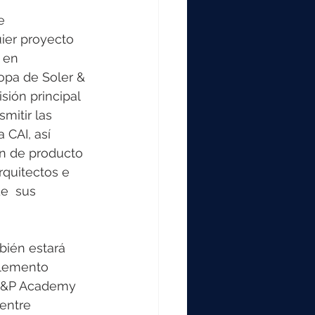
e 
ier proyecto 
 en 
opa de Soler & 
ión principal 
mitir las 
 CAI, así 
ón de producto 
rquitectos e  
e  sus 
bién estará 
elemento 
 S&P Academy 
entre 