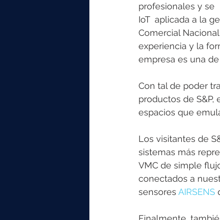
profesionales y se 
IoT  aplicada a la g
Comercial Nacional 
experiencia y la fo
empresa es una de n
Con tal de poder tra
productos de S&P, 
espacios que emulan
Los visitantes de 
sistemas más repres
VMC de simple flujo
conectados a nuest
sensores 
AIRSENS
 
Finalmente, tambié