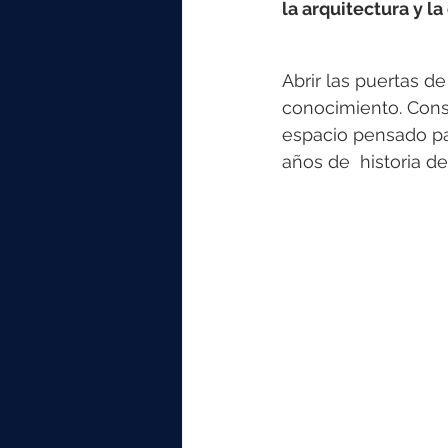
elektrotools-P059000
elekt
la arquitectura y la
Abrir las puertas de
elektrotools-P065000
elekt
conocimiento. Const
espacio pensado pa
años de  historia de
elektrotools-P045000
elekt
elektrotools-P099000
elekt