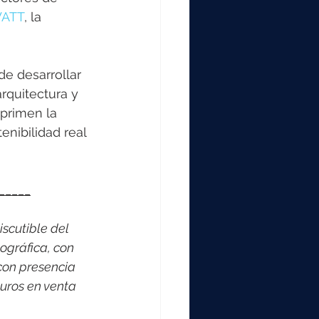
WATT
, la 
e desarrollar 
rquitectura y 
primen la 
enibilidad real 
_____
scutible del 
ográfica, con 
con presencia 
uros en venta 