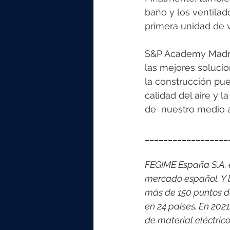
baño y los ventilado
primera unidad de v
S&P Academy Madrid
las mejores solucio
la construcción pue
calidad del aire y l
de  nuestro medio 
__________________
FEGIME España S.A. es
mercado español. Y l
más de 150 puntos d
en 24 países. En 202
de material eléctri