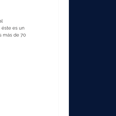
000
l 
2000
 éste es un 
s más de 70 
0