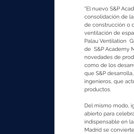
“El nuevo S&P Acad
consolidación de la
de construcción o d
ventilación de espa
Palau Ventilation  
de  S&P Academy Mad
novedades de produc
como de los desarr
que S&P desarrolla, 
ingenieros, que ac
productos. 
Del mismo modo, igu
abierto para celebr
indispensable en l
Madrid se convierte