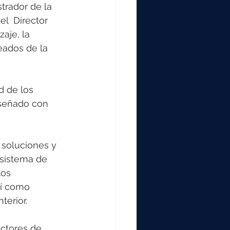
trador de la 
el  Director 
aje, la 
eados de la 
d de los 
iseñado con 
soluciones y 
 sistema de 
tos 
sí como 
terior.
ctores de 