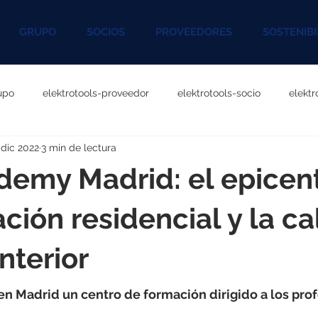
GRUPO
SOCIOS
PROVEEDORES
SOSTENIBI
upo
elektrotools-proveedor
elektrotools-socio
elekt
 dic 2022
3 min de lectura
otools-P060000
elektrotools-P027000
elektrotools-P1020
emy Madrid: el epicen
rotools-P096000
elektrotools-P041000
elektrotools-P083
ación residencial y la c
interior
rotools-P046000
elektrotools-P121000
elektrotools-P1180
en Madrid un centro de formación dirigido a los pro