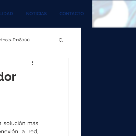
LIDAD
NOTICIAS
CONTACTO
rotools-P118000
00
dor
000
00
a solución más 
nexión a red, 