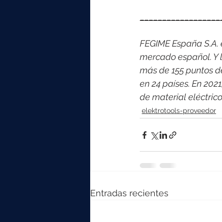
__________________
FEGIME España S.A. es
mercado español. Y l
más de 155 puntos d
en 24 países. En 202
de material eléctric
elektrotools-proveedor
Entradas recientes