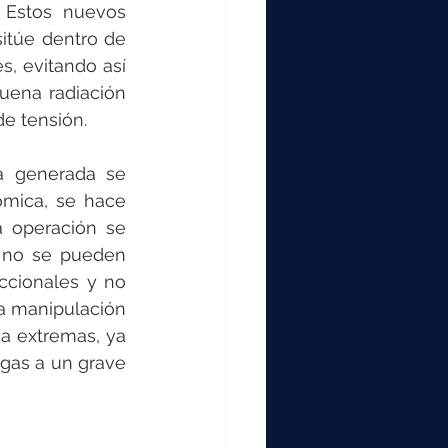
000
 Estos nuevos 
itúe dentro de 
 evitando así 
2000
ena radiación 
de tensión. 
0
 generada se 
mica, se hace 
 operación se 
 no se pueden 
ccionales y no 
a manipulación 
a extremas, ya 
gas a un grave 