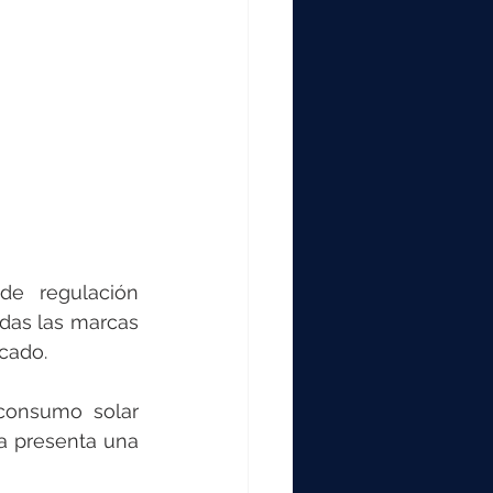
e regulación 
das las marcas 
cado. 
consumo solar 
a presenta una 