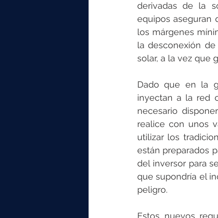
elektrotools-P059000
elekt
derivadas de la s
equipos aseguran qu
los márgenes mínim
elektrotools-P065000
elekt
la desconexión de
solar, a la vez que
elektrotools-P045000
elekt
Dado que en la g
inyectan a la red 
necesario dispone
elektrotools-P099000
elekt
realice con unos v
utilizar los tradic
están preparados pa
del inversor para s
que supondría el in
peligro. 
Estos nuevos regul