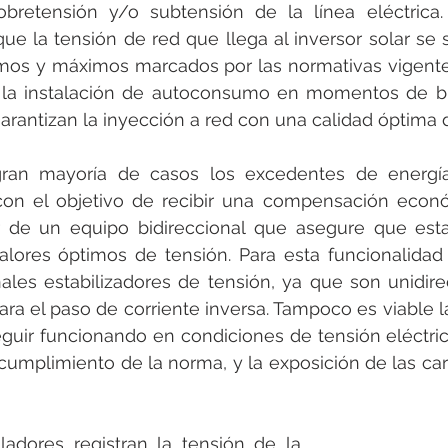
rotools-P086000
elektrotools-P033000
elektrotools-P043
obretensión y/o subtensión de la línea eléctrica.
e la tensión de red que llega al inversor solar se s
os y máximos marcados por las normativas vigentes,
rotools-P040000
elektrotools-P059000
elektrotools-P00
 la instalación de autoconsumo en momentos de bu
 garantizan la inyección a red con una calidad óptima 
rotools-P052000
elektrotools-P01961
elektrotools-P06400
ran mayoría de casos los excedentes de energía
con el objetivo de recibir una compensación econó
r de un equipo bidireccional que asegure que esta
rotools-P046000
alores óptimos de tensión. Para esta funcionalidad
ionales estabilizadores de tensión, ya que son unidire
ra el paso de corriente inversa. Tampoco es viable l
eguir funcionando en condiciones de tensión eléctric
cumplimiento de la norma, y la exposición de las car
adores registran la tensión de la 