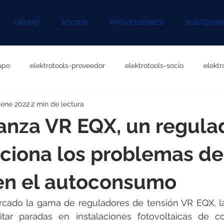
GRUPO
SOCIOS
PROVEEDORES
SOSTENIBI
upo
elektrotools-proveedor
elektrotools-socio
elekt
 ene 2022
2 min de lectura
otools-P060000
elektrotools-P027000
elektrotools-P1020
lanza VR EQX, un regula
rotools-P096000
elektrotools-P041000
elektrotools-P083
ciona los problemas de
 en el autoconsumo
rotools-P046000
elektrotools-P121000
elektrotools-P1180
ercado la gama de reguladores de tensión VR EQX, l
tar paradas en instalaciones fotovoltaicas de co