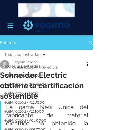
Entrada
Todas las entradas
Fegime España
Todas las entradas
21 mar 2022
2 min de lectura
Schneider Electric
elektrotools-grupo
obtiene la certificación
elektrotools-proveedor
elektrotools-socio
sostenible
elektrotools-P118000
La gama New Unica del 
elektrotools-P111000
fabricante de material 
elektrotools-P060000
eléctrico ha obtenido la 
elektrotools-P027000