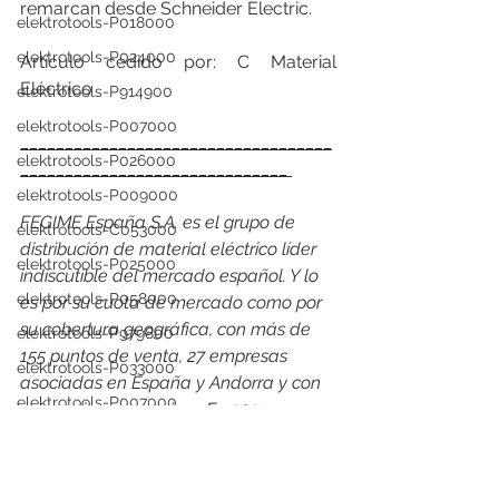
remarcan desde Schneider Electric. 
elektrotools-P018000
elektrotools-P024000
Artículo cedido por: C Material 
Eléctrico
elektrotools-P914900
elektrotools-P007000
___________________________________
elektrotools-P026000
______________________________ 
elektrotools-P009000
FEGIME España S.A. es el grupo de 
elektrotools-C053000
distribución de material eléctrico líder 
elektrotools-P025000
indiscutible del mercado español. Y lo 
elektrotools-P058000
es por su cuota de mercado como por 
su cobertura geográfica, con más de 
elektrotools-P979800
155 puntos de venta, 27 empresas 
elektrotools-P033000
asociadas en España y Andorra y con 
elektrotools-P007000
presencia en 24 países. En 2021, en 
España facturó un consolidado de 557 
elektrotools-P005000
millones de euros en venta de material 
elektrotools-P021000
eléctrico, alcanzando una cuota de 