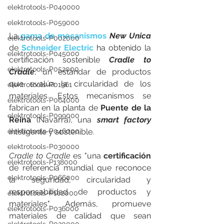
elektrotools-P040000
elektrotools-P059000
La 
gama de mecanismos
New Unica
elektrotools-P002000
de 
Schneider Electric
 ha obtenido la 
elektrotools-P045000
certificación sostenible 
Cradle to 
elektrotools-P052000
Cradle
, un estándar de productos 
que evalúa la circularidad de los 
elektrotools-P01961
materiales. Estos mecanismos se 
elektrotools-P064000
fabrican en la planta de 
Puente de la 
elektrotools-P099000
Reina
 (Navarra), una 
smart factory
inteligente y sostenible. 
elektrotools-P046000
elektrotools-P030000
Cradle to Cradle
 es "una 
certificación
elektrotools-P138000
de referencia mundial que reconoce 
elektrotools-P066000
la seguridad, circularidad y 
responsabilidad de productos y 
elektrotools-P102000
materiales". Además, promueve 
elektrotools-P036000
materiales de calidad que sean 