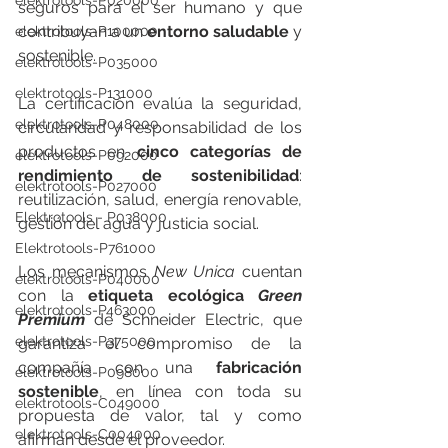
elektrotools-P020000
seguros para el ser humano y que 
contribuyan a un 
entorno saludable
 y 
elektrotools-P100000
sostenible. 
elektrotools-P035000
elektrotools-P131000
La certificación evalúa la seguridad, 
elektrotools-P048000
circularidad y responsabilidad de los 
productos en 
cinco categorías de 
elektrotools-P092000
rendimiento de sostenibilidad
: 
elektrotools-P027000
reutilización, salud, energía renovable, 
Elektrotools - P038000
gestión del agua y justicia social. 
Elektrotools-P761000
Los mecanismos
 New Unica
 cuentan 
elektrotools-P040000
con la 
etiqueta ecológica 
Green 
elektrotools-P463000
Premium
 de Schneider Electric, que 
elektrotools-P375000
garantiza el compromiso de la 
compañía con una 
fabricación 
elektrotools-P098000
sostenible
, en línea con toda su 
elektrotools-C049000
propuesta de valor, tal y como 
elektrotools-C004000
afirman desde el proveedor. 