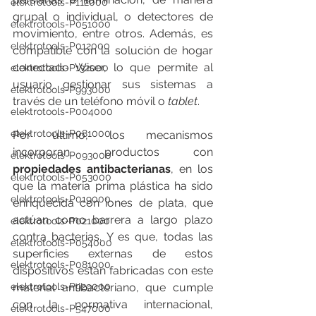
elektrotools-P112000
grupal o individual, o detectores de 
elektrotools-P051000
movimiento, entre otros. Además, es 
elektrotools-P012000
compatible con la solución de hogar 
conectado Wiser, lo que permite al 
elektrotools-P132000
usuario gestionar sus sistemas a 
elektrotools-P993000
través de un teléfono móvil o 
tablet
. 
elektrotools-P004000
elektrotools-P081000
Por último, los mecanismos 
incorporan productos con 
elektrotools-P093000
propiedades antibacterianas
, en los 
elektrotools-P053000
que la materia prima plástica ha sido 
elektrotools-P019000
enriquecida con iones de plata, que 
actúan como barrera a largo plazo 
elektrotools-P021000
contra bacterias. Y es que, todas las 
elektrotools-P054000
superficies externas de estos 
elektrotools-P081000
dispositivos están fabricadas con este 
material antibacteriano, que cumple 
elektrotools-P929000
con la normativa internacional, 
elektrotools-P547000