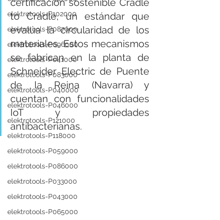
certificación sostenible Cradle 
elektrotools-P102000
to Cradle, un estándar que 
evalúa la circularidad de los 
elektrotools-P087000
materiales. Estos mecanismos 
elektrotools-P096000
se fabrican en la planta de 
elektrotools-P041000
Schneider Electric de Puente 
elektrotools-P083000
de la Reina (Navarra) y 
elektrotools-P040000
cuentan con funcionalidades 
elektrotools-P046000
IoT y propiedades 
elektrotools-P121000
antibacterianas.
elektrotools-P118000
elektrotools-P059000
elektrotools-P086000
elektrotools-P033000
elektrotools-P043000
elektrotools-P065000