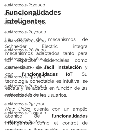
elektrotools-P120000
Funcionalidades 
elektrotools-P179000
inteligentes 
elektrotools-P800300
elektrotools-P070000
La gama de mecanismos de 
elektrotools-P820000
Schneider Electric integra 
elektrotools-P898000
mecanismos adaptados tanto para 
elektrotools-P058000
los espacios residenciales como 
comerciales, de 
fácil instalación
 y 
elektrotools-P110000
con
 funcionalidades IoT
. Su 
elektrotools-P979800
tecnología conectable es intuitiva, se 
elektrotools-P003000
escala y se adapta en función de las 
necesidades de los usuarios. 
elektrotools-P122000
elektrotools-P547000
New Unica
 cuenta con un amplio 
elektrotools-C039000
abanico de 
funcionalidades 
elektrotools-P536000
inteligentes
 como el control de 
persianas e iluminación, de manera 