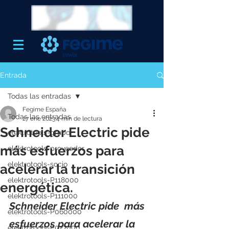
Entrada
Todas las entradas
Fegime España
Todas las entradas
27 ene 2023
4 min de lectura
Schneider Electric pide
elektrotools-grupo
más esfuerzos para
elektrotools-proveedor
elektrotools-socio
acelerar la transición
elektrotools-P118000
energética.
elektrotools-P111000
Schneider Electric pide  más 
elektrotools-P060000
esfuerzos para acelerar la 
elektrotools-P027000