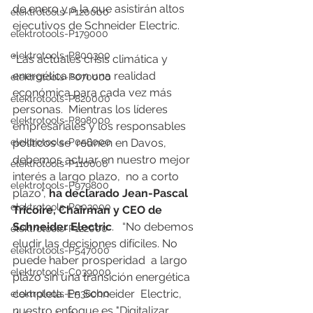
de enero y a la que asistirán altos 
elektrotools-P120000
ejecutivos de Schneider Electric. 
elektrotools-P179000
elektrotools-P800300
"Las actuales crisis climática y  
energética son una realidad 
elektrotools-P070000
económica para cada vez más 
elektrotools-P820000
personas.  Mientras los líderes 
elektrotools-P898000
empresariales y los responsables 
políticos se  reúnen en Davos, 
elektrotools-P058000
debemos actuar en nuestro mejor 
elektrotools-P110000
interés a largo plazo,  no a corto 
elektrotools-P979800
plazo", 
ha declarado Jean-Pascal 
elektrotools-P003000
Tricoire, Chairman y CEO de 
Schneider Electric
.   “No debemos 
elektrotools-P122000
eludir las decisiones difíciles. No 
elektrotools-P547000
puede haber prosperidad  a largo 
elektrotools-C039000
plazo sin una transición energética 
completa. En Schneider  Electric, 
elektrotools-P536000
nuestro enfoque es "Digitalizar, 