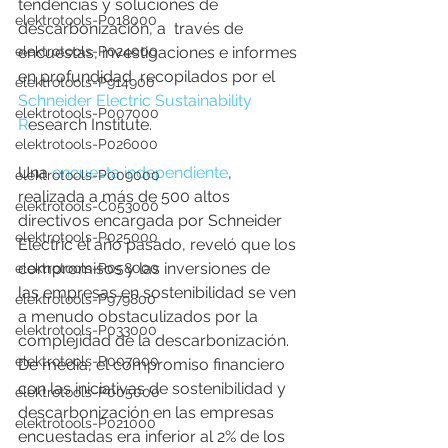
tendencias y soluciones de 
elektrotools-P018000
descarbonización, a  través de 
encuestas, investigaciones e informes 
elektrotools-P024000
en profundidad  recopilados por el 
elektrotools-P914900
Schneider Electric Sustainability 
elektrotools-P007000
R
esearch Institute.   
elektrotools-P026000
Una 
encuesta independiente
,  
elektrotools-P009000
realizada a más de 500 altos 
elektrotools-C053000
directivos encargada por Schneider  
elektrotools-P025000
Electric el año pasado, reveló que los 
compromisos y las inversiones de  
elektrotools-P058000
las empresas en sostenibilidad se ven 
elektrotools-P979800
a menudo obstaculizados por la  
elektrotools-P033000
complejidad de la descarbonización. 
elektrotools-P007000
De media, el compromiso financiero  
con las iniciativas de sostenibilidad y 
elektrotools-P005000
descarbonización en las empresas  
elektrotools-P021000
encuestadas era inferior al 2% de los 