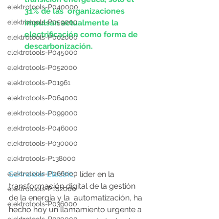
elektrotools-P040000
31% de las  organizaciones 
elektrotools-P059000
impulsan actualmente la 
electrificación como forma de  
elektrotools-P002000
descarbonización.  
elektrotools-P045000
elektrotools-P052000
elektrotools-P01961
elektrotools-P064000
elektrotools-P099000
elektrotools-P046000
elektrotools-P030000
elektrotools-P138000
Schneider Electric
,  líder en la 
elektrotools-P066000
transformación digital de la gestión 
elektrotools-P102000
de la energía y la  automatización, ha 
elektrotools-P036000
hecho hoy un llamamiento urgente a 