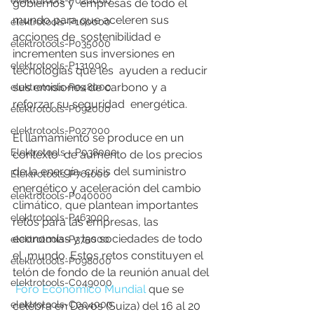
elektrotools-P020000
gobiernos y  empresas de todo el 
mundo para que aceleren sus 
elektrotools-P100000
acciones de  sostenibilidad e 
elektrotools-P035000
incrementen sus inversiones en 
elektrotools-P131000
tecnologías que les  ayuden a reducir 
sus emisiones de carbono y a 
elektrotools-P048000
reforzar su seguridad  energética. 
elektrotools-P092000
elektrotools-P027000
El llamamiento se produce en un 
Elektrotools - P038000
contexto  de aumento de los precios 
de la energía, crisis del suministro  
Elektrotools-P761000
energético y aceleración del cambio 
elektrotools-P040000
climático, que plantean importantes  
elektrotools-P463000
retos para las empresas, las 
economías y las sociedades de todo 
elektrotools-P375000
el  mundo. Estos retos constituyen el 
elektrotools-P098000
telón de fondo de la reunión anual del 
elektrotools-C049000
Foro Económico Mundial
 que se 
elektrotools-C004000
celebra en Davos (Suiza) del 16 al 20 