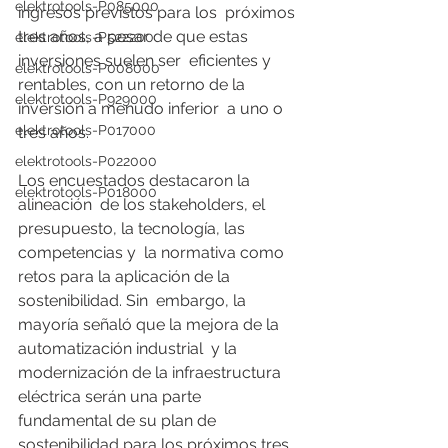
elektrotools-P085000
ingresos previstos para los  próximos 
tres años, a pesar de que estas 
elektrotools-P522200
inversiones suelen ser  eficientes y 
elektrotools-P008000
rentables, con un retorno de la 
elektrotools-P929000
inversión a menudo inferior  a uno o 
elektrotools-P017000
tres años.  
elektrotools-P022000
Los encuestados destacaron la 
elektrotools-P018000
alineación  de los stakeholders, el 
presupuesto, la tecnología, las 
competencias y  la normativa como 
retos para la aplicación de la 
sostenibilidad. Sin  embargo, la 
mayoría señaló que la mejora de la 
automatización industrial  y la 
modernización de la infraestructura 
eléctrica serán una parte  
fundamental de su plan de 
sostenibilidad para los próximos tres 