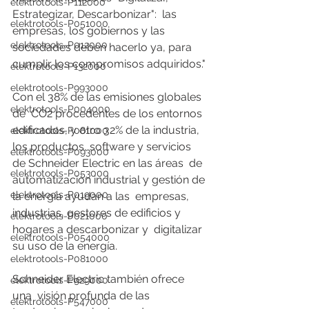
elektrotools-P112000
Estrategizar, Descarbonizar":  las 
elektrotools-P051000
empresas, los gobiernos y las 
elektrotools-P012000
sociedades deben hacerlo ya, para  
cumplir los compromisos adquiridos." 
elektrotools-P132000
elektrotools-P993000
Con el 38% de las emisiones globales 
elektrotools-P004000
de  CO2 procedentes de los entornos 
edificados, y otro 32% de la industria,  
elektrotools-P081000
los productos, software y servicios 
elektrotools-P093000
de Schneider Electric en las áreas  de 
elektrotools-P053000
automatización industrial y gestión de 
elektrotools-P019000
la energía ayudan a las  empresas, 
industrias, gestores de edificios y 
elektrotools-P021000
hogares a descarbonizar y  digitalizar 
elektrotools-P054000
su uso de la energía.     
elektrotools-P081000
Schneider Electric también ofrece 
elektrotools-P929000
una  visión profunda de las 
elektrotools-P547000