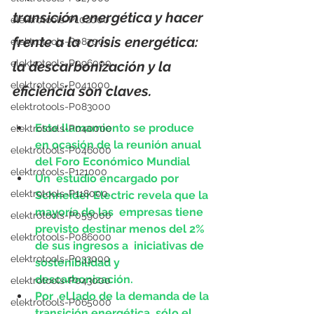
transición energética y hacer 
elektrotools-P102000
frente a la  crisis energética: 
elektrotools-P087000
elektrotools-P096000
la descarbonización y la 
elektrotools-P041000
eficiencia son claves.
elektrotools-P083000
Este llamamiento se produce 
elektrotools-P040000
en ocasión de la reunión anual 
elektrotools-P046000
del Foro Económico Mundial 
elektrotools-P121000
Un  estudio encargado por 
elektrotools-P118000
Schneider Electric revela que la 
mayoría de las  empresas tiene 
elektrotools-P059000
previsto destinar menos del 2% 
elektrotools-P086000
de sus ingresos a  iniciativas de 
elektrotools-P033000
sostenibilidad y 
descarbonización. 
elektrotools-P043000
Por  el lado de la demanda de la 
elektrotools-P065000
transición energética, sólo el 