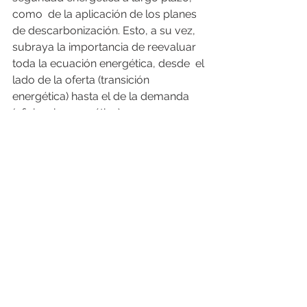
como  de la aplicación de los planes 
de descarbonización. Esto, a su vez,  
subraya la importancia de reevaluar 
toda la ecuación energética, desde  el 
lado de la oferta (transición 
energética) hasta el de la demanda  
(eficiencia energética).    
“El propósito y los beneficios deben 
alinearse para convertirse en fuerzas 
de peso en la lucha contra el cambio 
climático,” 
ha asegurado Tricoire
.  “Ya 
disponemos de la tecnología para 
evitar las crisis energética y  climática, 
y para contar con una distribución y 
un uso de la energía  seguros, fiables 
y sostenibles. Nuestro enfoque 
basado en los datos, que  incluye la 