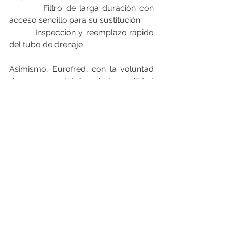
·         Filtro de larga duración con 
acceso sencillo para su sustitución
·         Inspección y reemplazo rápido 
del tubo de drenaje
Asimismo, Eurofred, con la voluntad 
de asegurar el éxito y la tranquilidad 
del profesional, complementa esta 
solución con servicios como la 
extensión de garantía y el 
mantenimiento preventivo.
___________________________________
___________________________________
________
FEGIME España S.A. es el grupo de 
distribución de material eléctrico líder 
indiscutible del mercado español. Y lo 