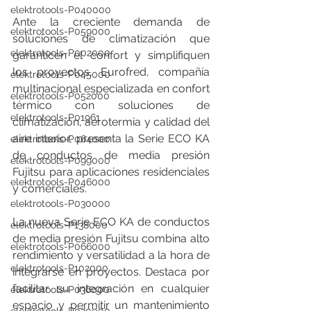
elektrotools-P040000
Ante la creciente demanda de 
elektrotools-P059000
soluciones de climatización que 
elektrotools-P002000
garanticen el confort y simplifiquen 
los proyectos, Eurofred, compañía 
elektrotools-P045000
multinacional especializada en confort 
elektrotools-P052000
térmico con soluciones de 
elektrotools-P01961
climatización, aerotermia y calidad del 
aire interior, presenta la Serie ECO KA 
elektrotools-P064000
de conductos de media presión 
elektrotools-P099000
Fujitsu para aplicaciones residenciales 
elektrotools-P046000
y comerciales.
elektrotools-P030000
La nueva Serie ECO KA de conductos 
elektrotools-P138000
de media presión Fujitsu combina alto 
elektrotools-P066000
rendimiento y versatilidad a la hora de 
elektrotools-P102000
integrarse en proyectos. Destaca por 
facilitar su integración en cualquier 
elektrotools-P036000
espacio y permitir un mantenimiento 