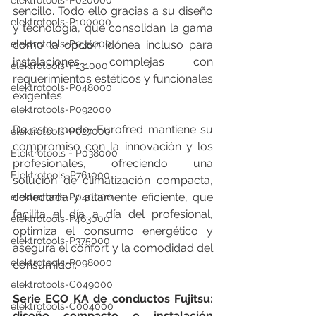
elektrotools-P020000
sencillo. Todo ello gracias a su diseño 
elektrotools-P100000
y tecnología, que consolidan la gama 
elektrotools-P035000
como la opción idónea incluso para 
instalaciones complejas con 
elektrotools-P131000
requerimientos estéticos y funcionales 
elektrotools-P048000
exigentes.
elektrotools-P092000
De este modo, Eurofred mantiene su 
elektrotools-P027000
compromiso con la innovación y los 
Elektrotools - P038000
profesionales, ofreciendo una 
Elektrotools-P761000
solución de climatización compacta, 
conectada y altamente eficiente, que 
elektrotools-P040000
facilita el día a día del profesional, 
elektrotools-P463000
optimiza el consumo energético y 
elektrotools-P375000
asegura el confort y la comodidad del 
elektrotools-P098000
consumidor.
elektrotools-C049000
Serie ECO KA de conductos Fujitsu: 
elektrotools-C004000
diseño compacto e instalación 