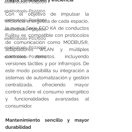
elektrotools-P085000
elektrotools-P522200
Con el objetivo de impulsar la 
elektrotools-P008000
eficiencia energética de cada espacio, 
la nueva Serie ECO KA de conductos 
elektrotools-P929000
Fujitsu es compatible con protocolos 
elektrotools-P017000
de comunicación como MODBUS®, 
elektrotools-P022000
adaptadores WLAN y múltiples 
controles remotos, incluyendo 
elektrotools-P018000
versiones táctiles y por infrarrojos. De 
este modo posibilita su integración a 
sistemas de automatización y gestión 
centralizada, ofreciendo mayor 
control sobre el consumo energético 
y funcionalidades avanzadas al 
consumidor.
Mantenimiento sencillo y mayor 
durabilidad