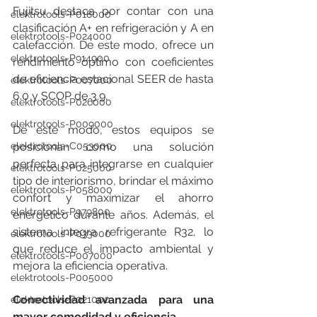
Fujitsu destaca por contar con una 
elektrotools-P018000
clasificación A+ en refrigeración y A en 
elektrotools-P024000
calefacción. De este modo, ofrece un 
elektrotools-P914900
rendimiento óptimo con coeficientes 
de eficiencia estacional SEER de hasta 
elektrotools-P007000
6.0 y SCOP de 3.9.
elektrotools-P026000
elektrotools-P009000
De este modo, estos equipos se 
elektrotools-C053000
posicionan como una solución 
perfecta para integrarse en cualquier 
elektrotools-P025000
tipo de interiorismo, brindar el máximo 
elektrotools-P058000
confort y maximizar el ahorro 
elektrotools-P979800
energético durante años. Además, el 
sistema integra refrigerante R32, lo 
elektrotools-P033000
que reduce el impacto ambiental y 
elektrotools-P007000
mejora la eficiencia operativa.
elektrotools-P005000
Conectividad avanzada para una 
elektrotools-P021000
mayor comodidad y eficiencia