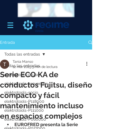
Entrada
Todas las entradas
Tania Manso
Todas las entradas
12 mar 2025
3 min de lectura
Serie ECO KA de
elektrotools-grupo
conductos Fujitsu, diseño
elektrotools-proveedor
elektrotools-socio
compacto y fácil
elektrotools-P118000
mantenimiento incluso
elektrotools-P111000
en espacios complejos
elektrotools-P060000
EUROFRED presenta la Serie 
elektrotools-P027000