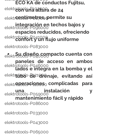
ECO KA de conductos Fujitsu, 
elektrotools-P102000
con una altura de 24 
centímetros, permite su 
elektrotools-P087000
integración en techos bajos y 
elektrotools-P096000
espacios reducidos, ofreciendo 
elektrotools-P041000
confort y un flujo uniforme
elektrotools-P083000
Su diseño compacto cuenta con 
elektrotools-P040000
paneles de acceso en ambos 
elektrotools-P046000
lados e integra en la bomba y el 
elektrotools-P121000
tubo de drenaje, evitando así 
operaciones complicadas para 
elektrotools-P118000
una instalación y 
elektrotools-P059000
mantenimiento fácil y rápido
elektrotools-P086000
elektrotools-P033000
elektrotools-P043000
elektrotools-P065000