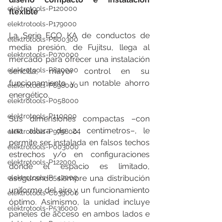
elektrotools-P120000
flexible
elektrotools-P179000
La Serie ECO KA de conductos de 
elektrotools-P800300
media presión, de Fujitsu, llega al 
elektrotools-P070000
mercado para ofrecer una instalación 
elektrotools-P820000
sencilla, mayor control en su 
funcionamiento y un notable ahorro 
elektrotools-P898000
energético.
elektrotools-P058000
elektrotools-P110000
Sus dimensiones compactas –con 
una altura de 24 centímetros–, le 
elektrotools-P979800
permite ser instalada en falsos techos 
elektrotools-P003000
estrechos y/o en configuraciones 
elektrotools-P122000
donde el espacio es limitado, 
elektrotools-P547000
asegurando siempre una distribución 
uniforme del aire y un funcionamiento 
elektrotools-C039000
óptimo. Asimismo, la unidad incluye 
elektrotools-P536000
paneles de acceso en ambos lados e 