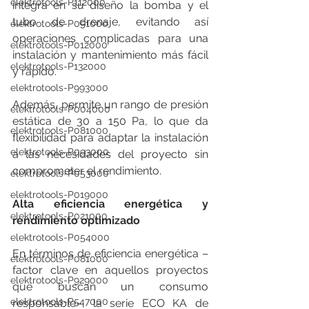
elektrotools-P112000
integra en su diseño la bomba y el 
tubo de drenaje, evitando así 
elektrotools-P051000
operaciones complicadas para una 
elektrotools-P012000
instalación y mantenimiento más fácil 
elektrotools-P132000
y rápido.
elektrotools-P993000
Además, permite un rango de presión 
elektrotools-P004000
estática de 30 a 150 Pa, lo que da 
elektrotools-P081000
flexibilidad para adaptar la instalación 
elektrotools-P093000
a las necesidades del proyecto sin 
comprometer el rendimiento.
elektrotools-P053000
elektrotools-P019000
Alta eficiencia energética y 
elektrotools-P021000
rendimiento optimizado
elektrotools-P054000
En términos de eficiencia energética –
elektrotools-P081000
factor clave en aquellos proyectos 
elektrotools-P929000
que buscan un consumo 
elektrotools-P547000
responsable–, la serie ECO KA de 