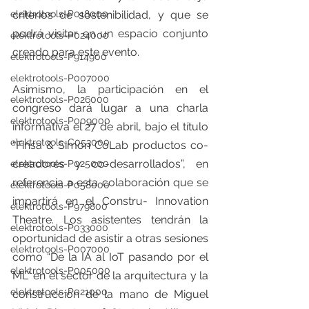
criterios de sostenibilidad, y que se 
elektrotools-P018000
podrá visitar en un espacio conjunto 
elektrotools-P024000
creado para este evento.
elektrotools-P914900
elektrotools-P007000
Asimismo, la participación en el 
elektrotools-P026000
congreso dará lugar a una charla 
elektrotools-P009000
informativa el 27 de abril, bajo el título 
elektrotools-C053000
“Finsa & Simon CoLab productos co-
creadores y co-desarrollados”, en 
elektrotools-P025000
referencia a esta colaboración que se 
elektrotools-P058000
impartirá en el Constru- Innovation 
elektrotools-P979800
Theatre. Los asistentes tendrán la 
elektrotools-P033000
oportunidad de asistir a otras sesiones 
elektrotools-P007000
como “De la IA al IoT pasando por el 
elektrotools-P005000
ML” en el sector de la arquitectura y la 
elektrotools-P021000
construcción de la mano de Miguel 