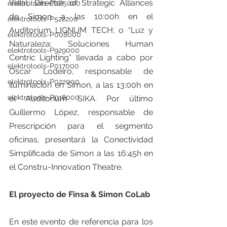
Vidal, Director of Strategic Alliances 
elektrotools-P085000
de Simon a las 10:00h en el 
elektrotools-P522200
Auditorium LIGNUM TECH; o “Luz y 
elektrotools-P008000
Naturaleza: Soluciones Human 
elektrotools-P929000
Centric Lighting” llevada a cabo por 
elektrotools-P017000
Oscar Lodeiro, responsable de 
elektrotools-P022000
iluminación en Simon, a las 13:00h en 
elektrotools-P018000
el Auditorium SIKA. Por último 
Guillermo López, responsable de 
Prescripción para el segmento 
oficinas, presentará la Conectividad 
Simplificada de Simon a las 16:45h en 
el Constru-Innovation Theatre.
El proyecto de Finsa & Simon CoLab
En este evento de referencia para los 