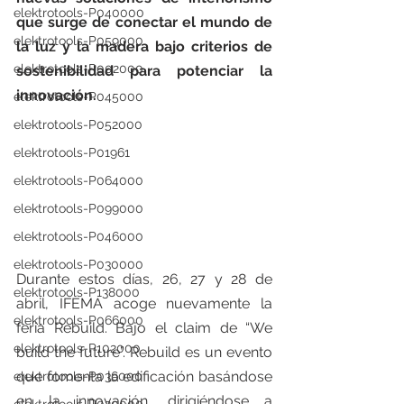
elektrotools-P040000
que surge de conectar el mundo de 
elektrotools-P059000
la luz y la madera bajo criterios de 
elektrotools-P002000
sostenibilidad para potenciar la 
innovación.
elektrotools-P045000
elektrotools-P052000
elektrotools-P01961
elektrotools-P064000
elektrotools-P099000
elektrotools-P046000
elektrotools-P030000
Durante estos días, 26, 27 y 28 de 
elektrotools-P138000
abril, IFEMA acoge nuevamente la 
elektrotools-P066000
feria Rebuild. Bajo el claim de “We 
elektrotools-P102000
build the future”. Rebuild es un evento 
que fomenta la edificación basándose 
elektrotools-P036000
en la innovación, dirigiéndose a 