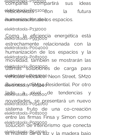
elektrotools-P112000
compañía compartirá sus ideas 
elektrotools-P051000
relacionadas con la futura 
humanización de los espacios. 
elektrotools-P012000
elektrotools-P132000
Como la eficiencia energética está 
elektrotools-P993000
estrechamente relacionada con la 
elektrotools-P004000
humanización de los espacios y la 
elektrotools-P081000
movilidad, también se mostrarán las 
elektrotools-P093000
últimas soluciones de carga para 
elektrotools-P053000
vehículo eléctrico: Neon Street, SM20 
Business y SM34 Residential. Por otro 
elektrotools-P019000
lado, a nivel de tendencias y 
elektrotools-P021000
novedades, se presentará un nuevo 
elektrotools-P054000
sistema fruto de una co-creación 
elektrotools-P081000
entre las firmas Finsa y Simon como 
elektrotools-P929000
solución de interiorismo que conecta 
elektrotools-P547000
el mundo de la luz y la madera bajo 