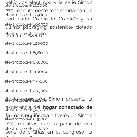
vehículos eléctricos y la serie Simon 
elektrotools-P120000
270 recientemente reconocida con un 
elektrotools-P179000
certificado Cradle to Cradle® y su 
elektrotools-P800300
último packaging sostenible dotado 
elektrotools-P070000
con un IF Award.
elektrotools-P820000
elektrotools-P898000
elektrotools-P058000
elektrotools-P110000
elektrotools-P979800
elektrotools-P003000
En la exposición, Simon presenta la 
elektrotools-P122000
experiencia del 
hogar conectado de 
elektrotools-P547000
forma simplificada 
a través de Simon 
elektrotools-C039000
270, mientras que, a partir de una 
elektrotools-P536000
serie de charlas en el congreso, la 