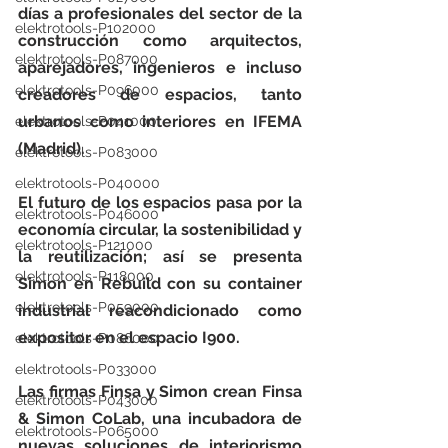
días a profesionales del sector de la 
elektrotools-P102000
construcción como arquitectos, 
elektrotools-P087000
aparejadores, ingenieros e incluso 
elektrotools-P096000
creadores de espacios, tanto 
urbanos como interiores en IFEMA 
elektrotools-P041000
(Madrid).
elektrotools-P083000
elektrotools-P040000
El futuro de los espacios pasa por la 
elektrotools-P046000
economía circular, la sostenibilidad y 
elektrotools-P121000
la reutilización; así se presenta 
elektrotools-P118000
Simon en Rebuild con su container 
elektrotools-P059000
industrial reacondicionado como 
expositor en el espacio I900.
elektrotools-P086000
elektrotools-P033000
Las firmas Finsa y Simon crean Finsa 
elektrotools-P043000
& Simon CoLab, una incubadora de 
elektrotools-P065000
nuevas soluciones de interiorismo 