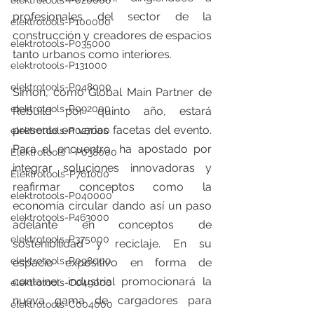
elektrotools-P020000
profesionales del sector de la 
elektrotools-P100000
construcción y creadores de espacios 
elektrotools-P035000
tanto urbanos como interiores.
elektrotools-P131000
elektrotools-P048000
Simon, como Global Main Partner de 
elektrotools-P092000
Rebuild por quinto año, estará 
presente en varias facetas del evento. 
elektrotools-P027000
Para el encuentro, ha apostado por 
Elektrotools - P038000
integrar soluciones innovadoras y 
Elektrotools-P761000
reafirmar conceptos como la 
elektrotools-P040000
economía circular dando así un paso 
elektrotools-P463000
adelante en conceptos de 
elektrotools-P375000
sostenibilidad y reciclaje. En su 
elektrotools-P098000
espacio expositivo en forma de 
container industrial promocionará la 
elektrotools-C049000
nueva gama de cargadores para 
elektrotools-C004000