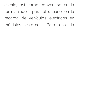
cliente, así como convertirse en la 
fórmula ideal para el usuario en la 
recarga de vehículos eléctricos en 
múltiples entornos. Para ello, la 
compañía ha diseñado tres puntos de 
recarga de fácil instalación 
manteniendo el equilibrio entre 
funcionalidad, precio, estética y larga 
durabilidad.
Neon Street destaca por su robustez 
y su diseño esbelto de líneas amplias 
que reduce el espacio que puede 
llegar a ocupar, pues está pensado 
para aparcamientos exteriores en la 
vía pública. También cabe destacar 