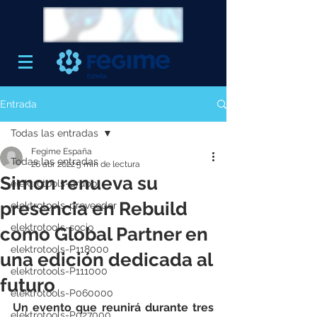
Entrada
Todas las entradas
Fegime España
Todas las entradas
26 abr 2022
5 min de lectura
Simon renueva su
elektrotools-grupo
presencia en Rebuild
elektrotools-proveedor
elektrotools-socio
como Global Partner en
elektrotools-P118000
una edición dedicada al
elektrotools-P111000
futuro
elektrotools-P060000
Un evento que reunirá durante tres 
elektrotools-P027000