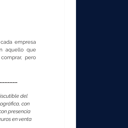
 cada empresa 
 aquello que 
comprar, pero 
_______
scutible del 
ográfica, con 
con presencia 
euros en venta 