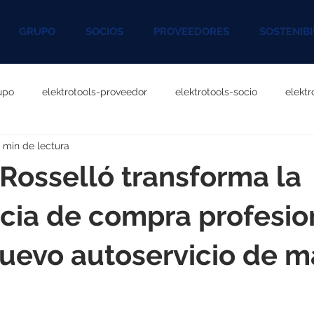
GRUPO
SOCIOS
PROVEEDORES
SOSTENIBI
upo
elektrotools-proveedor
elektrotools-socio
elekt
 min de lectura
otools-P060000
elektrotools-P027000
elektrotools-P1020
 Rosselló transforma la
rotools-P096000
elektrotools-P041000
elektrotools-P083
cia de compra profesio
uevo autoservicio de m
rotools-P046000
elektrotools-P121000
elektrotools-P1180