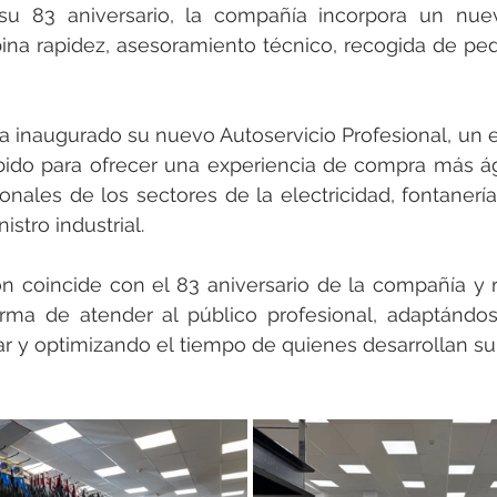
rotools-P086000
elektrotools-P033000
elektrotools-P043
su 83 aniversario, la compañía incorpora un nu
na rapidez, asesoramiento técnico, recogida de ped
rotools-P040000
elektrotools-P059000
elektrotools-P00
a inaugurado su nuevo Autoservicio Profesional, un 
ido para ofrecer una experiencia de compra más ágil
rotools-P052000
elektrotools-P01961
elektrotools-P06400
nales de los sectores de la electricidad, fontanería, 
stro industrial.
rotools-P046000
ón coincide con el 83 aniversario de la compañía y 
rma de atender al público profesional, adaptándose
 y optimizando el tiempo de quienes desarrollan su 