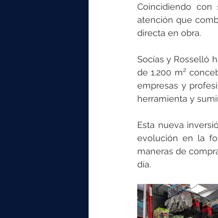
elektrotools-P059000
elekt
Coincidiendo con 
atención que combi
directa en obra.
elektrotools-P065000
elekt
Socías y Rosselló h
de 1.200 m² conceb
elektrotools-P045000
elekt
empresas y profesio
herramienta y sumini
elektrotools-P099000
elekt
Esta nueva inversi
evolución en la fo
maneras de comprar
día.