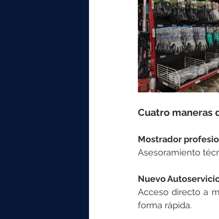
Cuatro maneras d
Mostrador profesio
Asesoramiento técn
Nuevo Autoservicio
Acceso directo a mi
forma rápida.