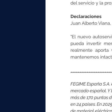
del servicio y la pr
Declaraciones
Juan Alberto Viana,
"El nuevo autoserv
pueda invertir me
realmente aporta 
mantenemos intacta
__________________
FEGIME España S.A. es
mercado español. Y l
más de 170 puntos d
en 24 países. 
En 2025
de material eléctri