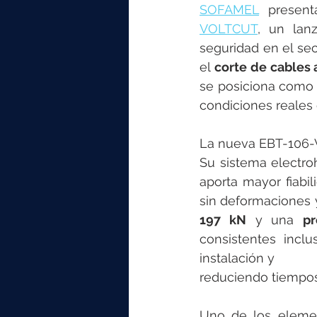
elektrotools-P059000
elekt
SOFAMEL
 present
VOLTCUT
, un lan
seguridad en el sec
elektrotools-P065000
elekt
el 
corte de cables
se posiciona como u
condiciones reales 
elektrotools-P045000
elekt
La nueva EBT-106-V
Su sistema electro
elektrotools-P099000
elekt
aporta mayor fiabil
sin deformaciones y
197 kN
 y una 
p
consistentes inclu
instalación y
reduciendo tiempos
Uno de los eleme