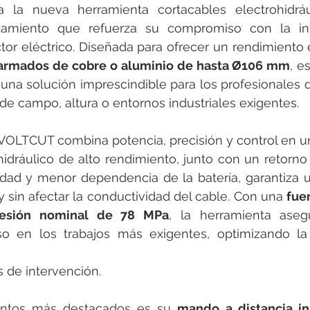
rotools-P086000
elektrotools-P033000
elektrotools-P043
a la nueva herramienta cortacables electrohidráu
zamiento que refuerza su compromiso con la inn
tor eléctrico. Diseñada para ofrecer un rendimiento 
rotools-P040000
elektrotools-P059000
elektrotools-P00
 armados de cobre o aluminio de hasta Ø106 mm
, e
na solución imprescindible para los profesionales q
de campo, altura o entornos industriales exigentes.
rotools-P052000
elektrotools-P01961
elektrotools-P06400
OLTCUT combina potencia, precisión y control en un
hidráulico de alto rendimiento, junto con un retorn
rotools-P046000
idad y menor dependencia de la batería, garantiza un
 sin afectar la conductividad del cable. Con una 
fuer
resión nominal de 78 MPa
, la herramienta asegu
so en los trabajos más exigentes, optimizando la 
 de intervención.
ntos más destacados es su 
mando a distancia in