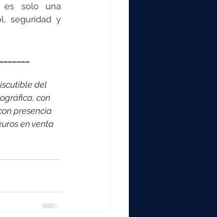
 es solo una 
, seguridad y 
_______
scutible del 
ográfica, con 
con presencia 
euros en venta 