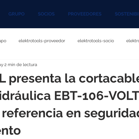
GRUPO
SOCIOS
PROVEEDORES
SOSTENIBI
upo
elektrotools-proveedor
elektrotools-socio
elekt
ay
2 min de lectura
otools-P060000
elektrotools-P027000
elektrotools-P1020
 presenta la cortacabl
rotools-P096000
elektrotools-P041000
elektrotools-P083
idráulica EBT-106-VOL
 referencia en segurida
rotools-P046000
elektrotools-P121000
elektrotools-P1180
ento