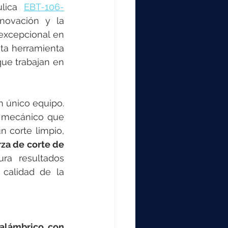
000
lica 
EBT-106-
ovación y la 
excepcional en 
2000
sta herramienta 
ue trabajan en 
0
 único equipo. 
o mecánico que 
 corte limpio, 
za de corte de 
ra resultados 
calidad de la 
alámbrico con 