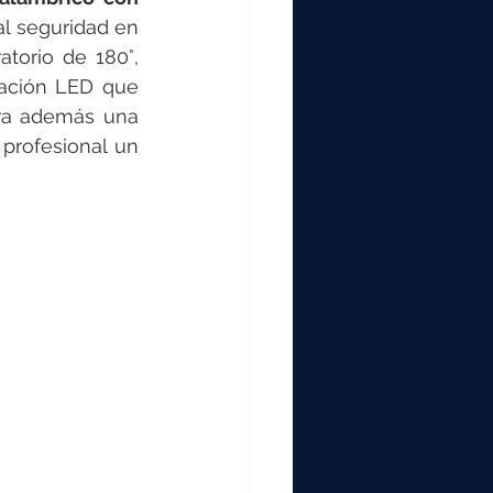
l seguridad en 
torio de 180°, 
ación LED que 
ora además una 
profesional un 