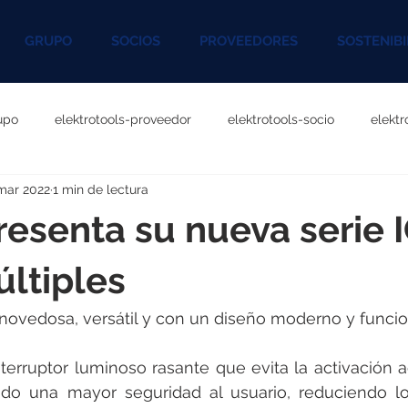
GRUPO
SOCIOS
PROVEEDORES
SOSTENIBI
upo
elektrotools-proveedor
elektrotools-socio
elekt
mar 2022
1 min de lectura
otools-P060000
elektrotools-P027000
elektrotools-P1020
resenta su nueva serie 
rotools-P096000
elektrotools-P041000
elektrotools-P083
ltiples
 novedosa, versátil y con un diseño moderno y funcion
rotools-P046000
elektrotools-P121000
elektrotools-P1180
erruptor luminoso rasante que evita la activación ac
do una mayor seguridad al usuario, reduciendo los