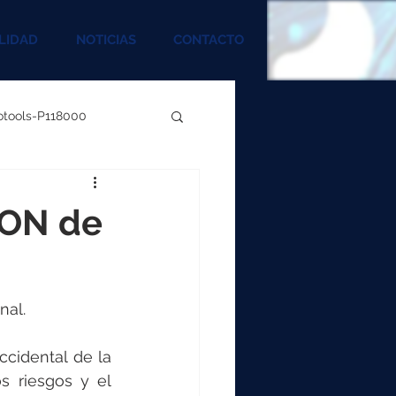
LIDAD
NOTICIAS
CONTACTO
rotools-P118000
00
ION de
000
al. 
00
cidental de la 
 riesgos y el 