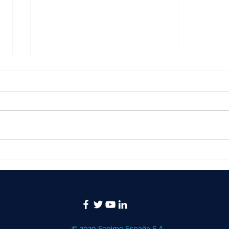
Puentes salvacables, paso
El s
seguro para público y
3MP
vehículos en eventos
refu
los 
tier
© 2020 Fegime España S.A.