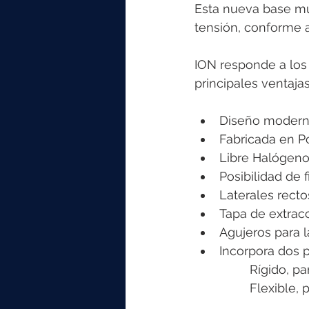
Esta nueva base mú
tensión, conforme 
ION responde a los 
principales ventaja
Diseño moderno
Fabricada en P
Libre Halógenos
Posibilidad de f
Laterales rectos
Tapa de extracci
Agujeros para la
Incorpora dos p
		Rígido, p
		Flexible,