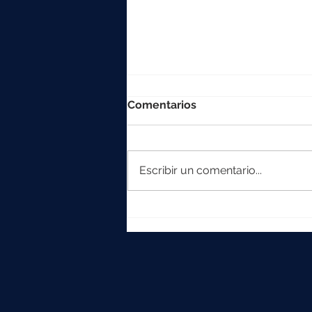
Comentarios
Escribir un comentario...
La colección Element
crece con Iska