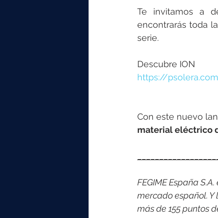
Te invitamos a d
encontrarás toda l
serie.
Descubre ION
https://psolera.co
Con este nuevo lan
material eléctrico 
__________________
FEGIME España S.A. es
mercado español. Y l
más de 155 puntos d