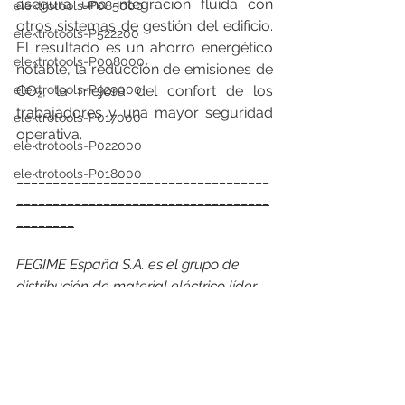
asegura una integración fluida con 
elektrotools-P085000
otros sistemas de gestión del edificio. 
elektrotools-P522200
El resultado es un ahorro energético 
elektrotools-P008000
notable, la reducción de emisiones de 
CO₂, la mejora del confort de los 
elektrotools-P929000
trabajadores y una mayor seguridad 
elektrotools-P017000
operativa.
elektrotools-P022000
elektrotools-P018000
___________________________________
___________________________________
________
FEGIME España S.A. es el grupo de 
distribución de material eléctrico líder 
indiscutible del mercado español. Y lo 
es por su cuota de mercado como por 
su cobertura geográfica, con más de 
163 puntos de venta, 27 empresas 
asociadas en España y Andorra y con 