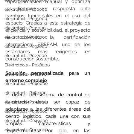
elektrotools-P020000
reprogramación manual y optimiza 
los tiempos de respuesta ante 
elektrotools-P100000
cambios funcionales en el uso del 
elektrotools-P035000
espacio. Gracias a esta estrategia de 
elektrotools-P131000
eficiencia y sostenibilidad, el proyecto 
ha obtenido la certificación 
elektrotools-P048000
internacional BREEAM, uno de los 
elektrotools-P092000
estándares más exigentes en 
elektrotools-P027000
construcción sostenible.
Elektrotools - P038000
Solución personalizada para un 
Elektrotools-P761000
entorno complejo
elektrotools-P040000
elektrotools-P463000
El diseño del sistema de control de 
iluminación debía ser capaz de 
elektrotools-P375000
adaptarse a las diferentes áreas del 
elektrotools-P098000
centro logístico, cada una con sus 
elektrotools-C049000
propias características y 
elektrotools-C004000
requerimientos. Por ello, en las 