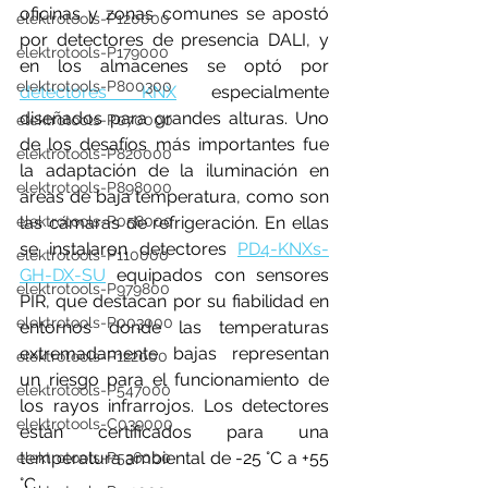
oficinas y zonas comunes se apostó 
elektrotools-P120000
por detectores de presencia DALI, y 
elektrotools-P179000
en los almacenes se optó por 
elektrotools-P800300
detectores KNX
 especialmente 
diseñados para grandes alturas. Uno 
elektrotools-P070000
de los desafíos más importantes fue 
elektrotools-P820000
la adaptación de la iluminación en 
elektrotools-P898000
áreas de baja temperatura, como son 
las cámaras de refrigeración. En ellas 
elektrotools-P058000
se instalaron detectores 
PD4-KNXs-
elektrotools-P110000
GH-DX-SU
 equipados con sensores 
elektrotools-P979800
PIR, que destacan por su fiabilidad en 
elektrotools-P003000
entornos donde las temperaturas 
extremadamente bajas representan 
elektrotools-P122000
un riesgo para el funcionamiento de 
elektrotools-P547000
los rayos infrarrojos. Los detectores 
elektrotools-C039000
están certificados para una 
temperatura ambiental de -25 °C a +55 
elektrotools-P536000
°C.