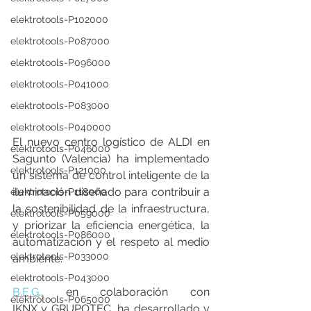
elektrotools-P102000
elektrotools-P087000
elektrotools-P096000
elektrotools-P041000
elektrotools-P083000
elektrotools-P040000
El nuevo centro logístico de ALDI en 
elektrotools-P046000
Sagunto (Valencia) ha implementado 
elektrotools-P121000
un sistema de control inteligente de la 
iluminación diseñado para contribuir a 
elektrotools-P118000
la sostenibilidad de la infraestructura, 
elektrotools-P059000
y priorizar la eficiencia energética, la 
elektrotools-P086000
automatización y el respeto al medio 
elektrotools-P033000
ambiente.
elektrotools-P043000
B.E.G
., en colaboración con 
elektrotools-P065000
IKNX y GRUPOTEC, ha desarrollado y 