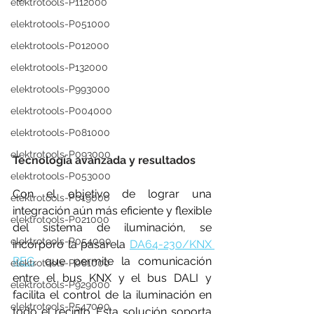
elektrotools-P112000
elektrotools-P051000
elektrotools-P012000
elektrotools-P132000
elektrotools-P993000
elektrotools-P004000
elektrotools-P081000
elektrotools-P093000
Tecnología avanzada y resultados
elektrotools-P053000
Con el objetivo de lograr una 
elektrotools-P019000
integración aún más eficiente y flexible 
elektrotools-P021000
del sistema de iluminación, se 
elektrotools-P054000
incorporó la pasarela 
DA64-230/KNX 
REG
, que permite la comunicación 
elektrotools-P081000
entre el bus KNX y el bus DALI y 
elektrotools-P929000
facilita el control de la iluminación en 
elektrotools-P547000
todo el recinto. Esta solución soporta 