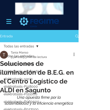
Entrada
Todas las entradas
Tania Manso
Todas las entradas
5 jun 2025
3 min de lectura
Soluciones de
elektrotools-grupo
iluminación de B.E.G. en
elektrotools-proveedor
elektrotools-socio
el Centro Logístico de
elektrotools-P118000
ALDI en Sagunto
elektrotools-P111000
Una apuesta firme por la 
elektrotools-P060000
sostenibilidad y la eficiencia energética
elektrotools-P027000