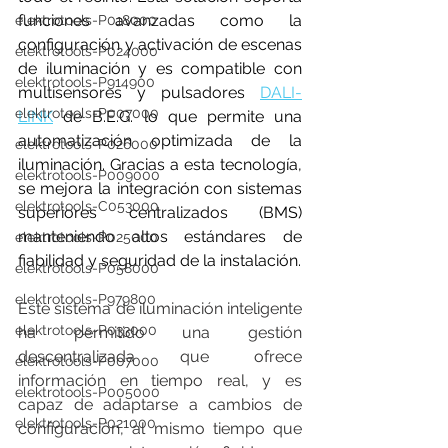
funciones avanzadas como la 
elektrotools-P018000
configuración y activación de escenas 
elektrotools-P024000
de iluminación y es compatible con 
elektrotools-P914900
multisensores y pulsadores 
DALI-
elektrotools-P007000
LINK
 de B.E.G. lo que permite una 
automatización optimizada de la 
elektrotools-P026000
iluminación. Gracias a esta tecnología, 
elektrotools-P009000
se mejora la integración con sistemas 
elektrotools-C053000
superiores centralizados (BMS) 
manteniendo altos estándares de 
elektrotools-P025000
fiabilidad y seguridad de la instalación.
elektrotools-P058000
elektrotools-P979800
Este sistema de iluminación inteligente 
elektrotools-P033000
ha permitido una gestión 
descentralizada que ofrece 
elektrotools-P007000
información en tiempo real, y es 
elektrotools-P005000
capaz de adaptarse a cambios de 
elektrotools-P021000
configuración, al mismo tiempo que 