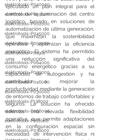
elektrotools-P040000
ejecutado un plan integral para el 
control de la iluminación del centro 
elektrotools-P059000
logístico, basado en soluciones de 
elektrotools-P002000
automatización de última generación, 
elektrotools-P045000
que maximizan la sostenibilidad 
elektrotools-P052000
operativa y optimizan la eficiencia 
energética. El sistema ha permitido 
elektrotools-P01961
una reducción significativa del 
elektrotools-P064000
consumo energético gracias a su 
elektrotools-P099000
capacidad de autogestión y ha 
contribuido a mejorar la 
elektrotools-P046000
productividad mediante la generación 
elektrotools-P030000
de entornos de trabajo confortables y 
elektrotools-P138000
seguros. La solución ha ofrecido 
además una elevada flexibilidad 
elektrotools-P066000
operativa, que permite adaptaciones 
elektrotools-P102000
en la configuración espacial sin 
elektrotools-P036000
necesidad de intervención física ni 