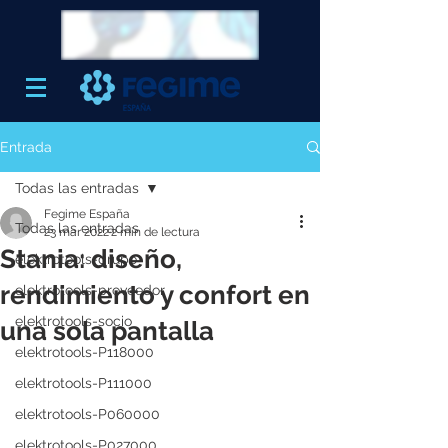
Entrada
Todas las entradas
Fegime España
Todas las entradas
23 mar 2022
2 min de lectura
Stania: diseño,
elektrotools-grupo
rendimiento y confort en
elektrotools-proveedor
elektrotools-socio
una sola pantalla
elektrotools-P118000
elektrotools-P111000
elektrotools-P060000
elektrotools-P027000