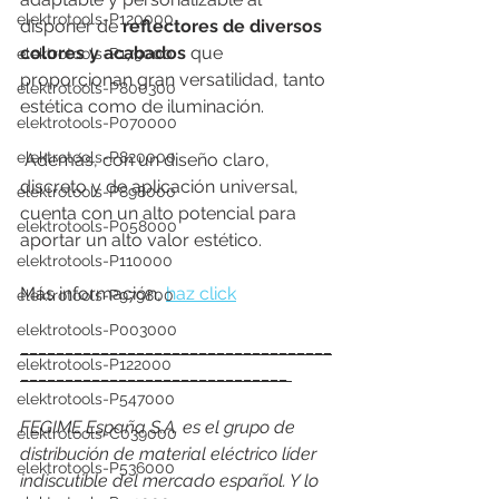
elektrotools-P120000
disponer de 
reflectores de diversos 
colores y acabados 
que 
elektrotools-P179000
proporcionan gran versatilidad, tanto 
elektrotools-P800300
estética como de iluminación.
elektrotools-P070000
elektrotools-P820000
 Además, con un diseño claro, 
discreto y de aplicación universal, 
elektrotools-P898000
cuenta con un alto potencial para 
elektrotools-P058000
aportar un alto valor estético.
elektrotools-P110000
Más información, 
haz click
elektrotools-P979800
elektrotools-P003000
___________________________________
elektrotools-P122000
______________________________ 
elektrotools-P547000
FEGIME España S.A. es el grupo de 
elektrotools-C039000
distribución de material eléctrico líder 
elektrotools-P536000
indiscutible del mercado español. Y lo 