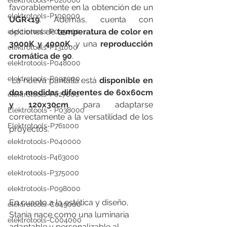
elektrotools-P020000
favorablemente en la obtención de un 
elektrotools-P100000
UGR<19
. Además, cuenta con 
opciones de 
temperatura de color en 
elektrotools-P035000
3000K y 4000K
, y una 
reproducción 
elektrotools-P131000
cromática de 90
.
elektrotools-P048000
elektrotools-P092000
 La nueva pantalla está 
disponible en 
dos medidas diferentes de 60x60cm 
elektrotools-P027000
y 120x30cm
 para adaptarse 
Elektrotools - P038000
correctamente a la versatilidad de los 
Elektrotools-P761000
proyectos.
elektrotools-P040000
elektrotools-P463000
elektrotools-P375000
elektrotools-P098000
En cuanto a la estética y diseño, 
elektrotools-C049000
Stania nace como una luminaria 
elektrotools-C004000
adaptable y personalizable al 