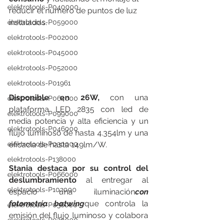
elektrotools-P040000
reducir el número de puntos de luz 
instalados.
elektrotools-P059000
elektrotools-P002000
elektrotools-P045000
elektrotools-P052000
elektrotools-P01961
Disponible en 26W, 
con una 
elektrotools-P064000
plataforma LED 2835 con led de 
elektrotools-P099000
media potencia y alta eficiencia y un 
elektrotools-P046000
flujo luminoso de hasta 4.354lm y una 
eficacia de hasta 149lm/W.
elektrotools-P030000
elektrotools-P138000
Stania destaca por su control del 
elektrotools-P066000
deslumbramiento
 al entregar al 
elektrotools-P102000
espacio una iluminación
con 
fotometría batwing
que controla la 
elektrotools-P036000
emisión del flujo luminoso y colabora 