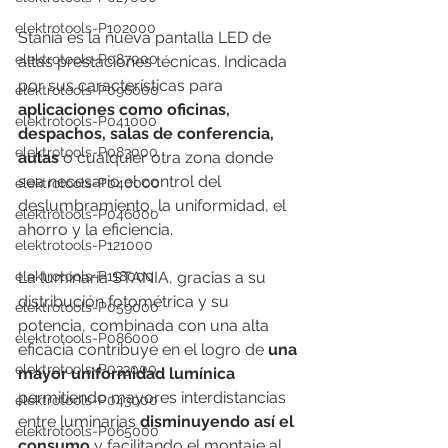
elektrotools-P102000
Stania es la nueva pantalla LED de 
elektrotools-P087000
altas prestaciones técnicas. Indicada 
por sus características para 
elektrotools-P096000
aplicaciones como oficinas, 
elektrotools-P041000
despachos, salas de conferencia, 
elektrotools-P083000
aulas
 o cualquier otra zona donde 
sea necesario el control del 
elektrotools-P040000
deslumbramiento, la uniformidad, el 
elektrotools-P046000
ahorro y la eficiencia.
elektrotools-P121000
La luminaria STANIA, gracias a su 
elektrotools-P118000
distribución fotométrica y su 
elektrotools-P059000
potencia, combinada con una alta 
elektrotools-P086000
eficacia contribuye en el logro de 
una 
elektrotools-P033000
mayor uniformidad lumínica
permitiendo mayores interdistancias 
elektrotools-P043000
entre luminarias 
disminuyendo así el 
elektrotools-P065000
consumo
 y facilitando el montaje al 