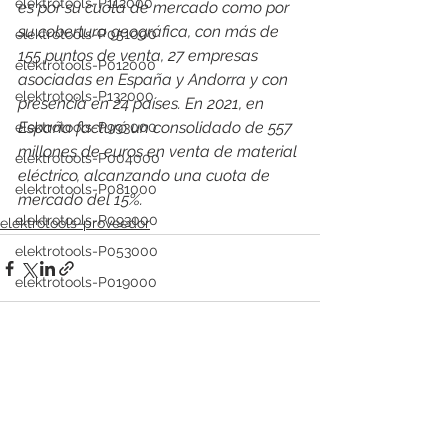
elektrotools-P112000
es por su cuota de mercado como por 
su cobertura geográfica, con más de 
elektrotools-P051000
155 puntos de venta, 27 empresas 
elektrotools-P012000
asociadas en España y Andorra y con 
elektrotools-P132000
presencia en 24 países. En 2021, en 
España facturó un consolidado de 557 
elektrotools-P993000
millones de euros en venta de material 
elektrotools-P004000
eléctrico, alcanzando una cuota de 
elektrotools-P081000
mercado del 15%.
elektrotools-P093000
elektrotools-proveedor
elektrotools-P053000
elektrotools-P019000
elektrotools-P021000
elektrotools-P054000
elektrotools-P081000
Ver todo
Entradas recientes
elektrotools-P929000
elektrotools-P547000