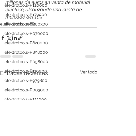
millones de euros en venta de material 
elektrotools-P120000
eléctrico, alcanzando una cuota de 
elektrotools-P179000
mercado del 11%
elektrotools-P800300
elektrotools-socio
elektrotools-P070000
elektrotools-P820000
elektrotools-P898000
elektrotools-P058000
elektrotools-P110000
Ver todo
Entradas recientes
elektrotools-P979800
elektrotools-P003000
elektrotools-P122000
elektrotools-P547000
elektrotools-C039000
elektrotools-P536000