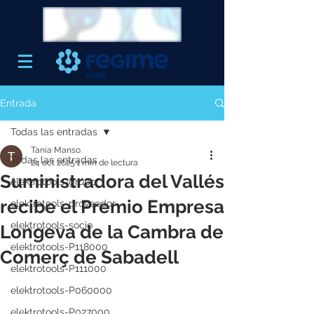
Entrada
Todas las entradas
Tania Manso
Todas las entradas
24 oct 2025
1 min de lectura
Suministradora del Vallés
elektrotools-grupo
recibe el Premio Empresa
elektrotools-proveedor
elektrotools-socio
Longeva de la Cambra de
elektrotools-P118000
Comerç de Sabadell
elektrotools-P111000
elektrotools-P060000
elektrotools-P027000