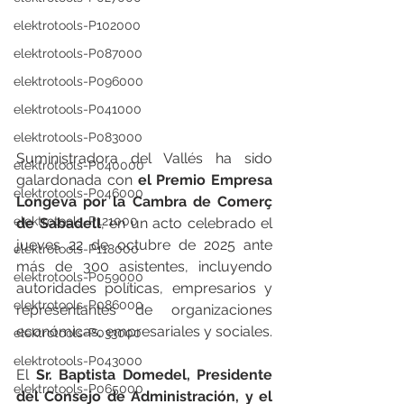
elektrotools-P102000
elektrotools-P087000
elektrotools-P096000
elektrotools-P041000
elektrotools-P083000
Suministradora del Vallés ha sido 
elektrotools-P040000
galardonada con 
el Premio Empresa 
elektrotools-P046000
Longeva por la Cambra de Comerç 
elektrotools-P121000
de Sabadell
, en un acto celebrado el 
jueves 22 de octubre de 2025 ante 
elektrotools-P118000
más de 300 asistentes, incluyendo 
elektrotools-P059000
autoridades políticas, empresarios y 
elektrotools-P086000
representantes de organizaciones 
económicas, empresariales y sociales.
elektrotools-P033000
elektrotools-P043000
El 
Sr. Baptista Domedel, Presidente 
elektrotools-P065000
del Consejo de Administración, y el 