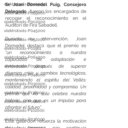
elektrotools-P040000
Sr. Joan Domedel Puig, Consejero 
Delegado
, fueron los encargados de 
elektrotools-P059000
recoger el reconocimiento en el 
elektrotools-P002000
Auditori de Fira Sabadell.
elektrotools-P045000
Durante su intervención, Joan 
elektrotools-P052000
Domedel destacó que el premio es 
elektrotools-P01961
“un reconocimiento a nuestra 
elektrotools-P064000
capacidad de adaptación e 
innovación, después de superar 
elektrotools-P099000
diversas crisis y cambios tecnológicos, 
elektrotools-P046000
manteniendo el espíritu del Vallés: 
elektrotools-P030000
calidad, proximidad y compromiso. Un 
elektrotools-P138000
premio que no sólo celebra nuestra 
historia, sino que es un impulso para 
elektrotools-P066000
afrontar el futuro”
.
elektrotools-P102000
elektrotools-P036000
Este galardón refuerza la motivación 
de la empresa por continuar 