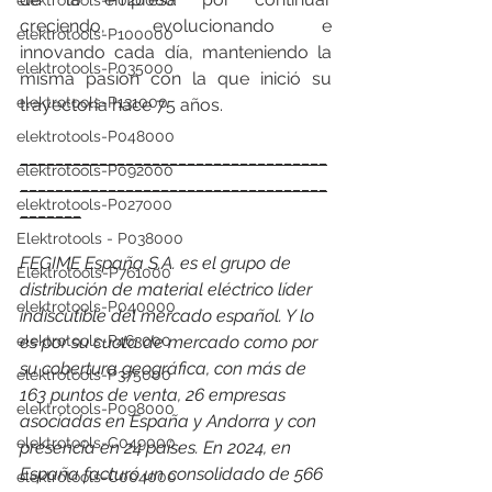
elektrotools-P020000
creciendo, evolucionando e 
elektrotools-P100000
innovando cada día, manteniendo la 
elektrotools-P035000
misma pasión con la que inició su 
elektrotools-P131000
trayectoria hace 75 años.
elektrotools-P048000
___________________________________
elektrotools-P092000
___________________________________
elektrotools-P027000
_______
Elektrotools - P038000
FEGIME España S.A. es el grupo de 
Elektrotools-P761000
distribución de material eléctrico líder 
elektrotools-P040000
indiscutible del mercado español. Y lo 
elektrotools-P463000
es por su cuota de mercado como por 
su cobertura geográfica, con más de 
elektrotools-P375000
163 puntos de venta, 26 empresas 
elektrotools-P098000
asociadas en España y Andorra y con 
elektrotools-C049000
presencia en 24 países. 
En 2024, en 
España facturó un consolidado de 566 
elektrotools-C004000