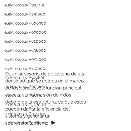
elektrotools-P120000
elektrotools-P179000
elektrotools-P800300
elektrotools-P070000
elektrotools-P820000
elektrotools-P898000
elektrotools-P058000
elektrotools-P110000
Es un accesorio de polietileno de alta 
elektrotools-P979800
densidad que se coloca en el marco 
elektrotools-P003000
de los paneles. Su función principal 
es evitar la formación de nidos 
elektrotools-P122000
debajo de la estructura, ya que estos 
elektrotools-P547000
pueden dañar la eficiencia del 
elektrotools-C039000
sistema y generar un 
sobrecalentamiento. 🐦
elektrotools-P536000