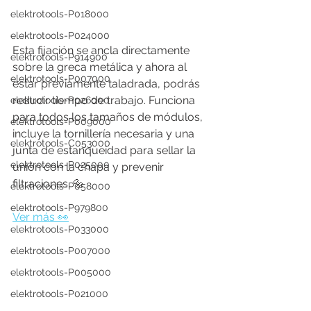
elektrotools-P018000
elektrotools-P024000
Esta fijación se ancla directamente 
elektrotools-P914900
sobre la greca metálica y ahora al 
elektrotools-P007000
estar previamente taladrada, podrás 
reducir tiempo de trabajo. Funciona 
elektrotools-P026000
para todos los tamaños de módulos, 
elektrotools-P009000
incluye la tornillería necesaria y una 
elektrotools-C053000
junta de estanqueidad para sellar la 
elektrotools-P025000
unión con la chapa y prevenir 
filtraciones. 🔩
elektrotools-P058000
elektrotools-P979800
Ver más 
👀
elektrotools-P033000
elektrotools-P007000
elektrotools-P005000
elektrotools-P021000