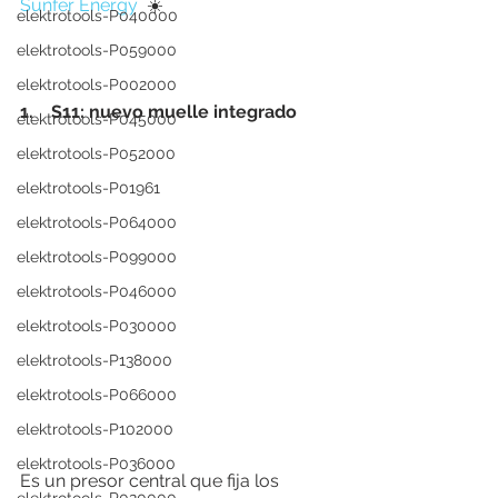
Sunfer Energy
  ☀️
elektrotools-P040000
elektrotools-P059000
elektrotools-P002000
1.    S11: nuevo muelle integrado
elektrotools-P045000
elektrotools-P052000
elektrotools-P01961
elektrotools-P064000
elektrotools-P099000
elektrotools-P046000
elektrotools-P030000
elektrotools-P138000
elektrotools-P066000
elektrotools-P102000
elektrotools-P036000
Es un presor central que fija los 