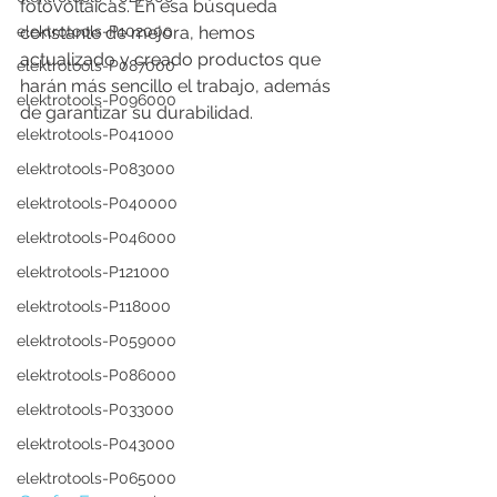
fotovoltaicas. En esa búsqueda 
elektrotools-P102000
constante de mejora, hemos 
actualizado y creado productos que 
elektrotools-P087000
harán más sencillo el trabajo, además 
elektrotools-P096000
de garantizar su durabilidad.
elektrotools-P041000
elektrotools-P083000
elektrotools-P040000
elektrotools-P046000
elektrotools-P121000
elektrotools-P118000
elektrotools-P059000
elektrotools-P086000
elektrotools-P033000
elektrotools-P043000
elektrotools-P065000