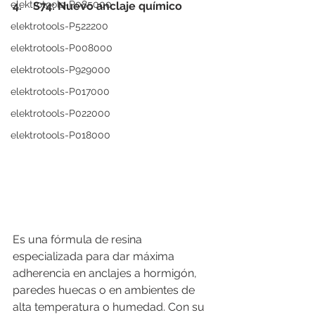
elektrotools-P085000
4.    S74: Nuevo anclaje químico
elektrotools-P522200
elektrotools-P008000
elektrotools-P929000
elektrotools-P017000
elektrotools-P022000
elektrotools-P018000
Es una fórmula de resina 
especializada para dar máxima 
adherencia en anclajes a hormigón, 
paredes huecas o en ambientes de 
alta temperatura o humedad. Con su 