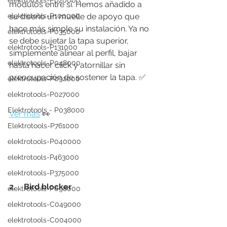
elektrotools-P020000
módulos entre sí. Hemos añadido a 
elektrotools-P100000
su diseño un muelle de apoyo que 
hace más simple su instalación. Ya no 
elektrotools-P035000
se debe sujetar la tapa superior, 
elektrotools-P131000
simplemente alinear al perfil, bajar 
elektrotools-P048000
hasta hacer click y atornillar sin 
preocupación de sostener la tapa. ✅
elektrotools-P092000
elektrotools-P027000
Elektrotools - P038000
Ver más
 👀
Elektrotools-P761000
elektrotools-P040000
elektrotools-P463000
elektrotools-P375000
2.    Bird blocker
elektrotools-P098000
elektrotools-C049000
elektrotools-C004000