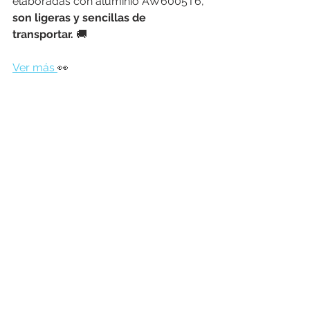
elaboradas con aluminio AW6005T6,
son ligeras y sencillas de 
transportar.
 🚚
Ver más 
👀