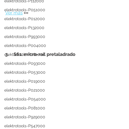
elektrotools-P112000
elektrotools-P051000
Ver más
 👀
elektrotools-P012000
elektrotools-P132000
elektrotools-P993000
elektrotools-P004000
3.    S61: micro-rail pretaladrado
elektrotools-P081000
elektrotools-P093000
elektrotools-P053000
elektrotools-P019000
elektrotools-P021000
elektrotools-P054000
elektrotools-P081000
elektrotools-P929000
elektrotools-P547000