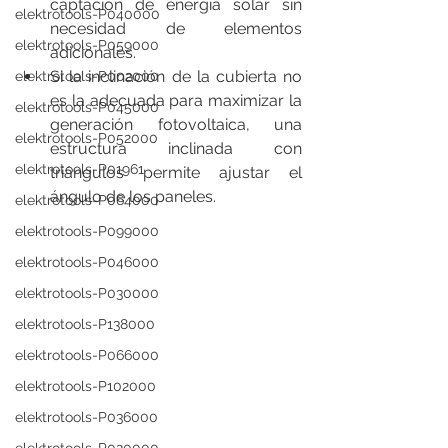
captación de energía solar sin 
elektrotools-P040000
necesidad de elementos 
elektrotools-P059000
adicionales.
Si la inclinación de la cubierta no 
elektrotools-P002000
es la adecuada para maximizar la 
elektrotools-P045000
generación fotovoltaica, una 
elektrotools-P052000
estructura inclinada con 
elektrotools-P01961
triángulos permite ajustar el 
ángulo de los paneles.
elektrotools-P064000
elektrotools-P099000
elektrotools-P046000
elektrotools-P030000
elektrotools-P138000
elektrotools-P066000
elektrotools-P102000
elektrotools-P036000