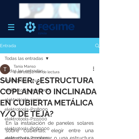
Entrada
Todas las entradas
Tania Manso
Todas las entradas
4 abr 2025
2 min de lectura
SUNFER: ¿ESTRUCTURA
elektrotools-grupo
COPLANAR O INCLINADA
elektrotools-proveedor
elektrotools-socio
EN CUBIERTA METÁLICA
elektrotools-P118000
Y/O DE TEJA?
elektrotools-P111000
En la instalación de paneles solares 
elektrotools-P060000
sobre cubiertas, elegir entre una 
estructura coplanar o una estructura 
elektrotools-P027000