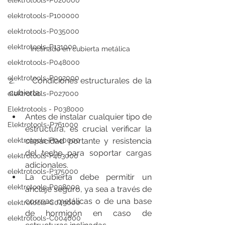
elektrotools-P020000
elektrotools-P100000
elektrotools-P035000
elektrotools-P131000
Inclinado en cubierta metálica
elektrotools-P048000
elektrotools-P092000
2.      Condiciones estructurales de la 
cubierta:
elektrotools-P027000
Elektrotools - P038000
Antes de instalar cualquier tipo de 
Elektrotools-P761000
estructura, es crucial verificar la 
elektrotools-P040000
capacidad portante y resistencia 
del techo para soportar cargas 
elektrotools-P463000
adicionales.
elektrotools-P375000
La cubierta debe permitir un 
elektrotools-P098000
anclaje seguro, ya sea a través de 
correas metálicas o de una base 
elektrotools-C049000
de hormigón en caso de 
elektrotools-C004000