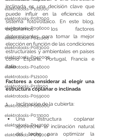
inclinada es una decisión clave que 
elektrotools-P102000
puede influir en la eficiencia del 
elektrotools-P087000
sistema fotovoltaico. En este blog, 
elektrotools-P096000
exploramos los factores 
determinantes para tomar la mejor 
elektrotools-P041000
elección en función de las condiciones 
elektrotools-P083000
estructurales y ambientales en países 
elektrotools-P040000
como España, Portugal, Francia e 
Italia.
elektrotools-P046000
elektrotools-P121000
Factores a considerar al elegir una 
elektrotools-P118000
estructura coplanar o inclinada
elektrotools-P059000
1.      Inclinación de la cubierta:
elektrotools-P086000
elektrotools-P033000
Una estructura coplanar 
elektrotools-P043000
aprovecha la inclinación natural 
del techo para optimizar la 
elektrotools-P065000