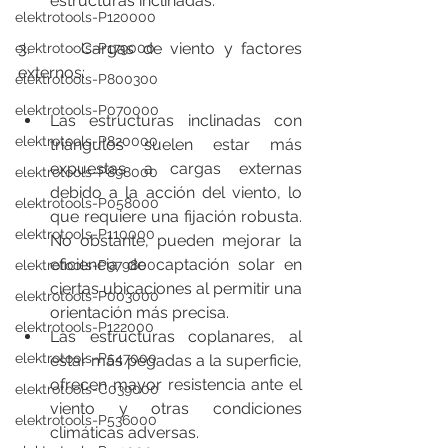
estructuras inclinadas.
elektrotools-P120000
3.      Cargas de viento y factores 
elektrotools-P179000
externos:
elektrotools-P800300
elektrotools-P070000
Las estructuras inclinadas con 
elektrotools-P820000
triángulos suelen estar más 
expuestas a cargas externas 
elektrotools-P898000
debido a la acción del viento, lo 
elektrotools-P058000
que requiere una fijación robusta. 
elektrotools-P110000
No obstante, pueden mejorar la 
eficiencia de captación solar en 
elektrotools-P979800
ciertas ubicaciones al permitir una 
elektrotools-P003000
orientación más precisa.
elektrotools-P122000
Las estructuras coplanares, al 
elektrotools-P547000
estar más pegadas a la superficie, 
ofrecen mayor resistencia ante el 
elektrotools-C039000
viento y otras condiciones 
elektrotools-P536000
climáticas adversas.