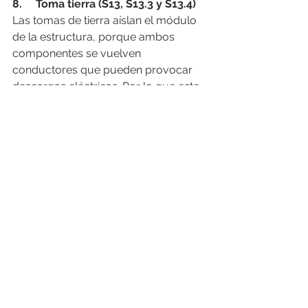
8.     Toma tierra (S13, S13.3 y S13.4)
Las tomas de tierra aíslan el módulo 
de la estructura, porque ambos 
componentes se vuelven 
conductores que pueden provocar 
descargas eléctricas. Por lo que este 
accesorio previene posibles daños al 
equipo eléctrico o personal técnico.
Se manejan tres modelos diferentes y 
dependiendo del perfil se puede 
utilizar uno u otro.
¿Estás listo para cuidar la durabilidad 