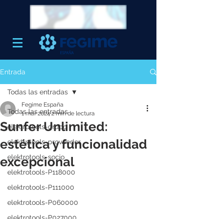
Entrada
Todas las entradas
Fegime España
Todas las entradas
1 mar 2024
2 min de lectura
Sunfer Unlimited:
elektrotools-grupo
estética y funcionalidad
elektrotools-proveedor
elektrotools-socio
excepcional
elektrotools-P118000
elektrotools-P111000
elektrotools-P060000
elektrotools-P027000