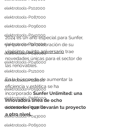
elektrotools-P102000
elektrotools-P087000
elektrotools-P096000
elektrotools-P041000
2024 es un año especial para Sunfer, 
ya que con la celebración de su 
elektrotools-P083000
vigésimo quinto aniversario
 trae 
elektrotools-P040000
novedades únicas para el sector de 
elektrotools-P046000
las renovables.
elektrotools-P121000
En la búsqueda de aumentar la 
elektrotools-P118000
eficiencia y estética se ha 
elektrotools-P059000
incorporado 
Sunfer Unlimited: una 
elektrotools-P086000
innovadora línea de ocho 
accesorios que llevarán tu proyecto 
elektrotools-P033000
a otro nivel.
elektrotools-P043000
elektrotools-P065000