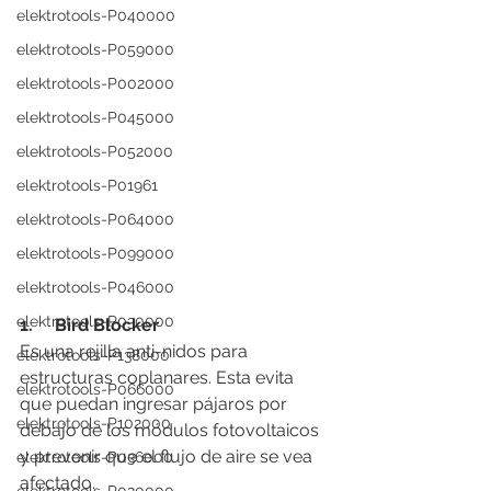
elektrotools-P040000
elektrotools-P059000
elektrotools-P002000
elektrotools-P045000
elektrotools-P052000
elektrotools-P01961
elektrotools-P064000
elektrotools-P099000
elektrotools-P046000
elektrotools-P030000
1.     Bird Blocker
Es una rejilla anti-nidos para 
elektrotools-P138000
estructuras coplanares. Esta evita 
elektrotools-P066000
que puedan ingresar pájaros por 
elektrotools-P102000
debajo de los módulos fotovoltaicos 
y prevenir que el flujo de aire se vea 
elektrotools-P036000
afectado.