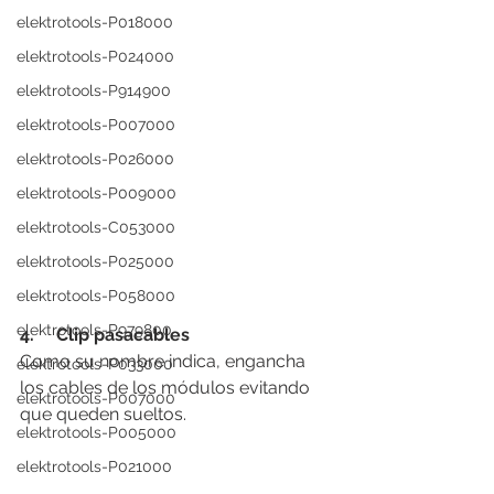
elektrotools-P018000
elektrotools-P024000
elektrotools-P914900
elektrotools-P007000
elektrotools-P026000
elektrotools-P009000
elektrotools-C053000
elektrotools-P025000
elektrotools-P058000
elektrotools-P979800
4.     Clip pasacables
Como su nombre indica, engancha 
elektrotools-P033000
los cables de los módulos evitando 
elektrotools-P007000
que queden sueltos.
elektrotools-P005000
elektrotools-P021000