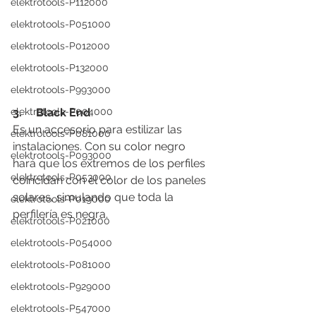
elektrotools-P112000
elektrotools-P051000
elektrotools-P012000
elektrotools-P132000
elektrotools-P993000
elektrotools-P004000
3.     Black End
Es un accesorio para estilizar las 
elektrotools-P081000
instalaciones. Con su color negro 
elektrotools-P093000
hará que los extremos de los perfiles 
elektrotools-P053000
coincidan con el color de los paneles 
solares, simulando que toda la 
elektrotools-P019000
perfilería es negra.
elektrotools-P021000
elektrotools-P054000
elektrotools-P081000
elektrotools-P929000
elektrotools-P547000