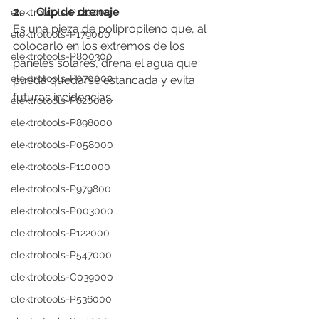
2.     Clip de drenaje
elektrotools-P120000
Es una pieza de polipropileno que, al 
elektrotools-P179000
colocarlo en los extremos de los 
elektrotools-P800300
paneles solares, drena el agua que 
elektrotools-P070000
pueda quedarse estancada y evita 
futuras incidencias.
elektrotools-P820000
elektrotools-P898000
elektrotools-P058000
elektrotools-P110000
elektrotools-P979800
elektrotools-P003000
elektrotools-P122000
elektrotools-P547000
elektrotools-C039000
elektrotools-P536000