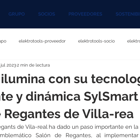
GRUPO
SOCIOS
PROVEEDORES
SOSTENIBI
upo
elektrotools-proveedor
elektrotools-socio
elekt
 jul 2023
2 min de lectura
otools-P060000
elektrotools-P027000
elektrotools-P1020
 ilumina con su tecnolo
rotools-P096000
elektrotools-P041000
elektrotools-P083
nte y dinámica SylSmart
 Regantes de Villa-rea
rotools-P046000
elektrotools-P121000
elektrotools-P1180
gants de Vila-real ha dado un paso importante en la
mblemático Salón de Regantes, al implementar l