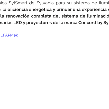
rotools-P086000
elektrotools-P033000
elektrotools-P043
mica SylSmart de Sylvania para su sistema de ilumi
 la eficiencia energética y brindar una experiencia vi
 la renovación completa del sistema de iluminació
rotools-P040000
elektrotools-P059000
elektrotools-P00
inarias LED y proyectores de la marca Concord by Sy
aECFAPMek
rotools-P052000
elektrotools-P01961
elektrotools-P06400
rotools-P046000