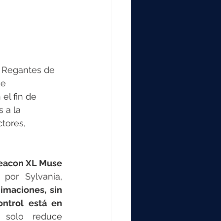
e Regantes de 
de 
el fin de 
 a la 
tores, 
eacon XL Muse 
a por Sylvania,
maciones, sin 
ntrol está en 
solo reduce 