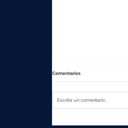
Comentarios
Escribir un comentario...
La colección Element
crece con Iska