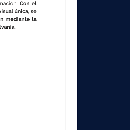
000
nación. 
Con el 
sual única, se 
n mediante la 
2000
lvania.
0