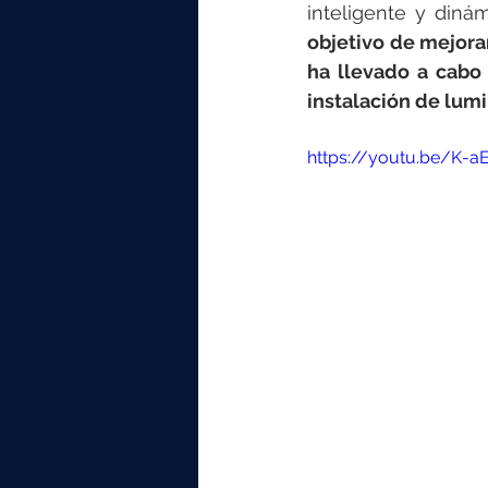
elektrotools-P059000
elekt
inteligente y diná
objetivo de mejorar
ha llevado a cabo
elektrotools-P065000
elekt
instalación de lum
https://youtu.be/K-
elektrotools-P045000
elekt
elektrotools-P099000
elekt