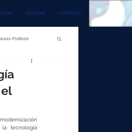
LIDAD
NOTICIAS
CONTACTO
rotools-P118000
00
gía
000
 el
00
 modernización 
a tecnología 