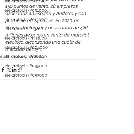
elektrotools-P112000
150 puntos de venta, 28 empresas 
elektrotools-P051000
asociadas en España y Andorra y con 
elektrotools-P012000
presencia en 24 países. En 2020, en 
España facturó un consolidado de 476 
elektrotools-P132000
millones de euros en venta de material 
elektrotools-P993000
eléctrico, alcanzando una cuota de 
elektrotools-P004000
mercado del 15%
elektrotools-proveedor
elektrotools-P081000
elektrotools-P093000
elektrotools-P053000
elektrotools-P019000
elektrotools-P021000
elektrotools-P054000
Ver todo
Entradas recientes
elektrotools-P081000
elektrotools-P929000
elektrotools-P547000