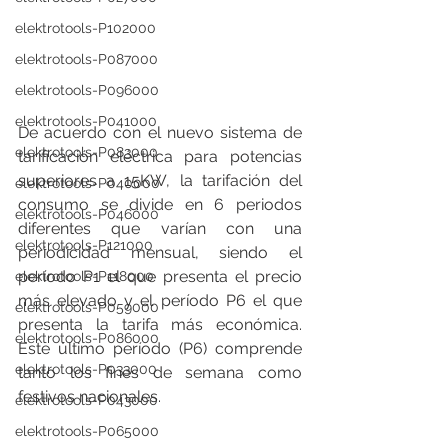
elektrotools-P102000
elektrotools-P087000
elektrotools-P096000
elektrotools-P041000
De acuerdo con el nuevo sistema de 
elektrotools-P083000
tarificación eléctrica para potencias 
superiores a 15KW, la tarifación del 
elektrotools-P040000
consumo se divide en 6 periodos 
elektrotools-P046000
diferentes que varían con una 
elektrotools-P121000
periodicidad mensual, siendo el 
período P1 el que presenta el precio 
elektrotools-P118000
más elevado y el período P6 el que 
elektrotools-P059000
presenta la tarifa más económica. 
elektrotools-P086000
Este último período (P6) comprende 
elektrotools-P033000
tanto los fines de semana como 
festivos nacionales. 
elektrotools-P043000
elektrotools-P065000