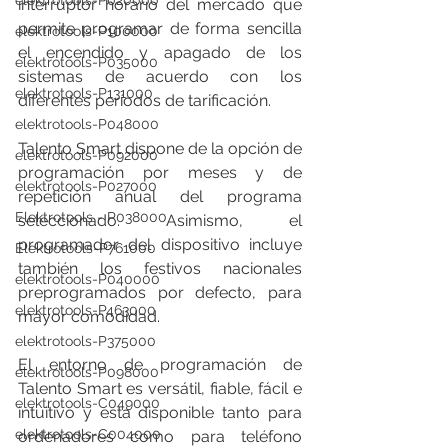
elektrotools-P020000
interruptor horario del mercado que 
permite programar de forma sencilla 
elektrotools-P100000
el encendido y apagado de los 
elektrotools-P035000
sistemas de acuerdo con los 
elektrotools-P131000
diferentes períodos de tarificación.  
elektrotools-P048000
Talento Smart dispone de la opción de 
elektrotools-P092000
programación por meses y de 
elektrotools-P027000
repetición anual del programa 
Elektrotools - P038000
seleccionado. Asimismo, el 
programador del dispositivo incluye 
Elektrotools-P761000
también los festivos nacionales 
elektrotools-P040000
preprogramados por defecto, para 
elektrotools-P463000
mayor comodidad. 
elektrotools-P375000
El entorno de programación de 
elektrotools-P098000
Talento Smart es versátil, fiable, fácil e 
elektrotools-C049000
intuitivo y está disponible tanto para 
elektrotools-C004000
ordenadores como para teléfono 