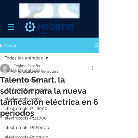
Entrada
Todas las entradas
Fegime España
Todas las entradas
27 jul 2021
2 min de lectura
Talento Smart, la
elektrotools-grupo
solución para la nueva
elektrotools-proveedor
elektrotools-socio
tarificación eléctrica en 6
elektrotools-P118000
periodos
elektrotools-P111000
elektrotools-P060000
elektrotools-P027000