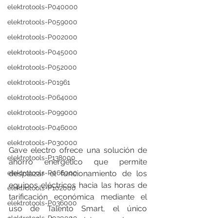
elektrotools-P040000
elektrotools-P059000
elektrotools-P002000
elektrotools-P045000
elektrotools-P052000
elektrotools-P01961
elektrotools-P064000
elektrotools-P099000
elektrotools-P046000
elektrotools-P030000
Gave electro ofrece una solución de 
elektrotools-P138000
ahorro energético que permite 
desplazar el funcionamiento de los 
elektrotools-P066000
equipos eléctricos hacia las horas de 
elektrotools-P102000
tarificación económica mediante el 
elektrotools-P036000
uso de Talento Smart, el único 