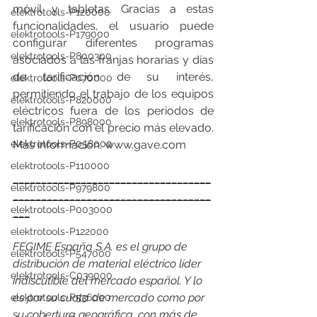
móvil y tabletas. Gracias a estas 
elektrotools-P120000
funcionalidades, el usuario puede 
elektrotools-P179000
configurar diferentes programas 
elektrotools-P800300
asociados a las franjas horarias y días 
de tarificación de su interés, 
elektrotools-P070000
permitiendo el trabajo de los equipos 
elektrotools-P820000
eléctricos fuera de los periodos de 
elektrotools-P898000
tarificación con el precio más elevado. 
Más información: www.gave.com
elektrotools-P058000
elektrotools-P110000
___________________________________
elektrotools-P979800
___________________________________
elektrotools-P003000
___
elektrotools-P122000
FEGIME España S.A. es el grupo de 
elektrotools-P547000
distribución de material eléctrico líder 
elektrotools-C039000
indiscutible del mercado español. Y lo 
es por su cuota de mercado como por 
elektrotools-P536000
su cobertura geográfica, con más de 