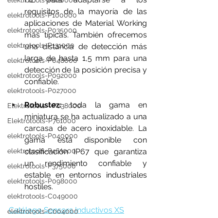
elektrotools-P020000
requisitos de la mayoría de las 
elektrotools-P100000
aplicaciones de Material Working 
elektrotools-P035000
más típicas. También ofrecemos 
elektrotools-P131000
una distancia de detección más 
larga de hasta 1,5 mm para una 
elektrotools-P048000
detección de la posición precisa y 
elektrotools-P092000
confiable.
elektrotools-P027000
Robustez:
 toda la gama en 
Elektrotools - P038000
miniatura se ha actualizado a una 
Elektrotools-P761000
carcasa de acero inoxidable. La 
elektrotools-P040000
gama está disponible con 
clasificación IP67 que garantiza 
elektrotools-P463000
un rendimiento confiable y 
elektrotools-P375000
estable en entornos industriales 
elektrotools-P098000
hostiles.
elektrotools-C049000
Catálogo Sensors Inductivos XS
elektrotools-C004000