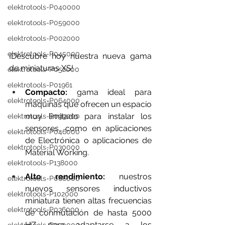
elektrotools-P040000
elektrotools-P059000
elektrotools-P002000
elektrotools-P045000
¡Descubre hoy nuestra nueva gama 
de miniaturas XS!
elektrotools-P052000
elektrotools-P01961
Compacto:
 gama ideal para 
elektrotools-P064000
máquinas que ofrecen un espacio 
muy limitado para instalar los 
elektrotools-P099000
sensores, como en aplicaciones 
elektrotools-P046000
de Electrónica o aplicaciones de 
elektrotools-P030000
Material Working.
elektrotools-P138000
Alto rendimiento:
 nuestros 
elektrotools-P066000
nuevos sensores inductivos 
elektrotools-P102000
miniatura tienen altas frecuencias 
elektrotools-P036000
de conmutación de hasta 5000 
HZ para adaptarse a los 