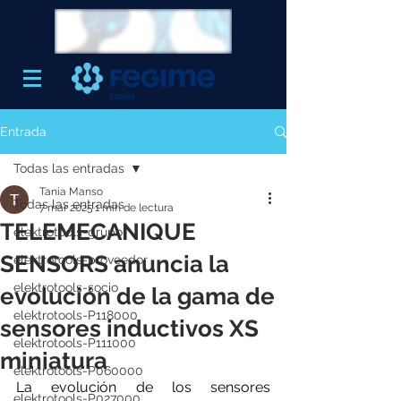
Entrada
Todas las entradas
Tania Manso
Todas las entradas
7 mar 2025
1 min de lectura
TELEMECANIQUE
elektrotools-grupo
SENSORS anuncia la
elektrotools-proveedor
elektrotools-socio
evolución de la gama de
elektrotools-P118000
sensores inductivos XS
elektrotools-P111000
miniatura
elektrotools-P060000
La evolución de los sensores 
elektrotools-P027000