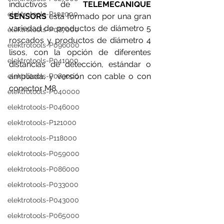
inductivos de 
TELEMECANIQUE 
elektrotools-P102000
SENSORS
 está formado por una gran 
variedad de productos de diámetro 5 
elektrotools-P087000
roscados y productos de diámetro 4 
elektrotools-P096000
lisos, con la opción de diferentes 
elektrotools-P041000
distancias de detección, estándar o 
ampliada, y versión con cable o con 
elektrotools-P083000
conector M8.
elektrotools-P040000
elektrotools-P046000
elektrotools-P121000
elektrotools-P118000
elektrotools-P059000
elektrotools-P086000
elektrotools-P033000
elektrotools-P043000
elektrotools-P065000