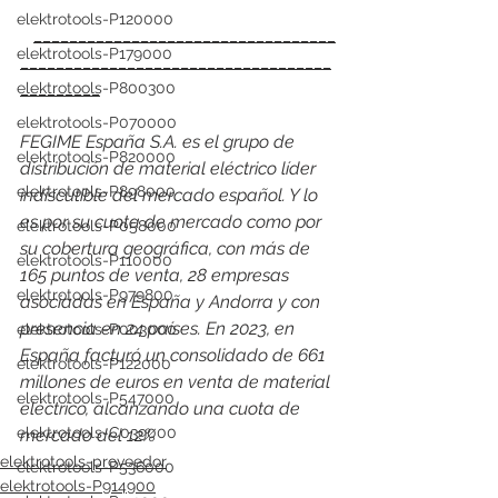
elektrotools-P120000
__________________________________
elektrotools-P179000
___________________________________
_________
elektrotools-P800300
elektrotools-P070000
FEGIME España S.A. es el grupo de 
elektrotools-P820000
distribución de material eléctrico líder 
elektrotools-P898000
indiscutible del mercado español. Y lo 
es por su cuota de mercado como por 
elektrotools-P058000
su cobertura geográfica, con más de 
elektrotools-P110000
165 puntos de venta, 28 empresas 
elektrotools-P979800
asociadas en España y Andorra y con 
presencia en 24 países. En 2023, en 
elektrotools-P003000
España facturó un consolidado de 661 
elektrotools-P122000
millones de euros en venta de material 
elektrotools-P547000
eléctrico, alcanzando una cuota de 
elektrotools-C039000
mercado del 12%
elektrotools-proveedor
elektrotools-P536000
elektrotools-P914900