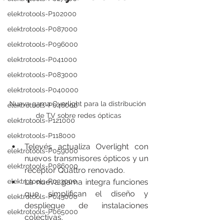
elektrotools-P102000
elektrotools-P087000
elektrotools-P096000
elektrotools-P041000
elektrotools-P083000
elektrotools-P040000
Nueva gama Overlight para la distribución 
elektrotools-P046000
de TV sobre redes ópticas
elektrotools-P121000
elektrotools-P118000
Televés actualiza Overlight con 
elektrotools-P059000
nuevos transmisores ópticos y un 
elektrotools-P086000
receptor Quattro renovado.
elektrotools-P033000
La nueva gama integra funciones 
que simplifican el diseño y 
elektrotools-P043000
despliegue de instalaciones 
elektrotools-P065000
colectivas.