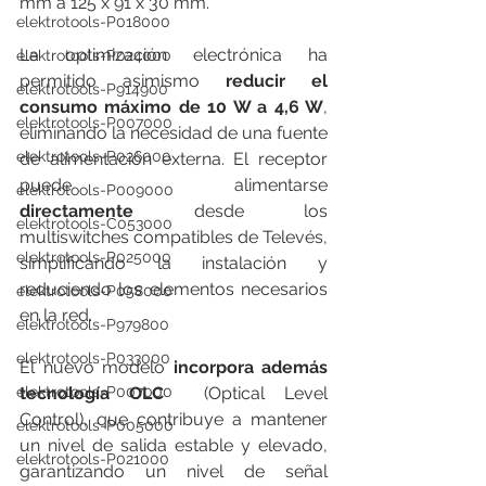
mm a 125 x 91 x 30 mm.
elektrotools-P018000
La optimización electrónica ha 
elektrotools-P024000
permitido asimismo 
reducir el 
elektrotools-P914900
consumo máximo de 10 W a 4,6 W
, 
elektrotools-P007000
eliminando la necesidad de una fuente 
elektrotools-P026000
de alimentación externa. El receptor 
puede alimentarse 
elektrotools-P009000
directamente
 desde los 
elektrotools-C053000
multiswitches compatibles de Televés, 
elektrotools-P025000
simplificando la instalación y 
reduciendo los elementos necesarios 
elektrotools-P058000
en la red.
elektrotools-P979800
elektrotools-P033000
El nuevo modelo 
incorpora además 
elektrotools-P007000
tecnología OLC
  (Optical Level 
Control), que contribuye a mantener 
elektrotools-P005000
un nivel de salida estable y elevado, 
elektrotools-P021000
garantizando un nivel de señal 