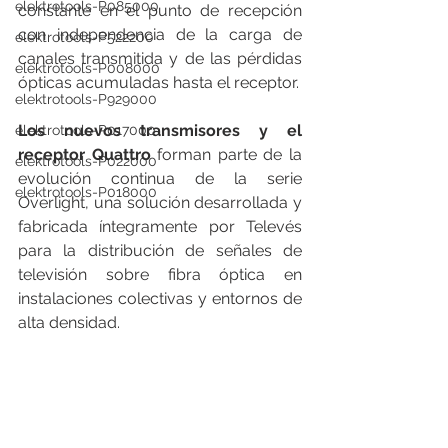
elektrotools-P085000
constante en el punto de recepción 
con independencia de la carga de 
elektrotools-P522200
canales transmitida y de las pérdidas 
elektrotools-P008000
ópticas acumuladas hasta el receptor.
elektrotools-P929000
Los nuevos transmisores y el 
elektrotools-P017000
receptor Quattro
 forman parte de la 
elektrotools-P022000
evolución continua de la serie 
elektrotools-P018000
Overlight, una solución desarrollada y 
fabricada íntegramente por Televés 
para la distribución de señales de 
televisión sobre fibra óptica en 
instalaciones colectivas y entornos de 
alta densidad.