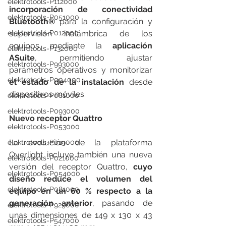
elektrotools-P112000
incorporación de conectividad 
elektrotools-P051000
Bluetooth®
 para la configuración y 
elektrotools-P012000
supervisión inalámbrica de los 
equipos mediante la 
aplicación 
elektrotools-P132000
ASuite
, permitiendo ajustar 
elektrotools-P993000
parámetros operativos y monitorizar 
elektrotools-P004000
el estado de la instalación
 desde 
dispositivos móviles.
elektrotools-P081000
elektrotools-P093000
Nuevo receptor Quattro
elektrotools-P053000
La evolución de la plataforma 
elektrotools-P019000
Overlight incluye también una nueva 
elektrotools-P021000
versión del receptor Quattro, 
cuyo 
elektrotools-P054000
diseño reduce el volumen del 
elektrotools-P081000
equipo en un 60 % respecto a la 
generación anterior
, pasando de 
elektrotools-P929000
unas dimensiones de 149 x 130 x 43 
elektrotools-P547000