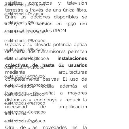
satélites completos y televisión 
elektrotools-P120000
terrestre a través de una única fibra. 
elektrotools-P179000
Entre las opciones disponibles se 
elektrotools-P800300
incluye una versión en 1550 nm 
compatible con redes GPON.
elektrotools-P070000
elektrotools-P820000
Gracias a su elevada potencia óptica 
elektrotools-P898000
de salida, los transmisores permiten 
dar servicio a 
instalaciones 
elektrotools-P058000
colectivas de hasta 64 usuarios
elektrotools-P110000
mediante arquitecturas 
elektrotools-P979800
completamente pasivas. El uso de 
elektrotools-P003000
fibra óptica facilita además el 
transporte de señal a mayores 
elektrotools-P122000
distancias y contribuye a reducir la 
elektrotools-P547000
necesidad de amplificación 
elektrotools-C039000
intermedia.
elektrotools-P536000
Otra de las novedades es la 