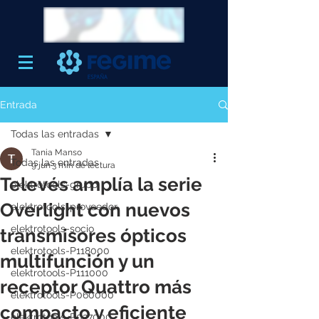
Entrada
Todas las entradas
Tania Manso
Todas las entradas
9 jun
3 min de lectura
Televés amplía la serie
elektrotools-grupo
Overlight con nuevos
elektrotools-proveedor
elektrotools-socio
transmisores ópticos
elektrotools-P118000
multifunción y un
elektrotools-P111000
receptor Quattro más
elektrotools-P060000
compacto y eficiente
elektrotools-P027000