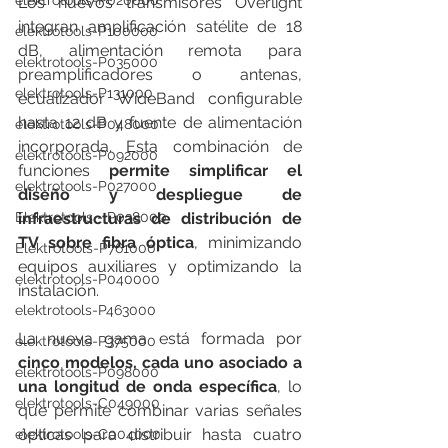
elektrotools-P020000
Los nuevos transmisores Overlight 
integran amplificación satélite de 18 
elektrotools-P100000
dB, alimentación remota para 
elektrotools-P035000
preamplificadores o antenas, 
elektrotools-P131000
ecualizador WideBand configurable 
hasta 12 dB y fuente de alimentación 
elektrotools-P048000
incorporada. Esta combinación de 
elektrotools-P092000
funciones 
permite simplificar el 
elektrotools-P027000
diseño y despliegue de 
Elektrotools - P038000
infraestructuras de distribución de 
TV sobre fibra óptica
, minimizando 
Elektrotools-P761000
equipos auxiliares y optimizando la 
elektrotools-P040000
instalación.
elektrotools-P463000
La nueva gama está formada por 
elektrotools-P375000
cinco modelos, cada uno asociado a 
elektrotools-P098000
una longitud de onda específica
, lo 
elektrotools-C049000
que permite combinar varias señales 
ópticas para distribuir hasta cuatro 
elektrotools-C004000