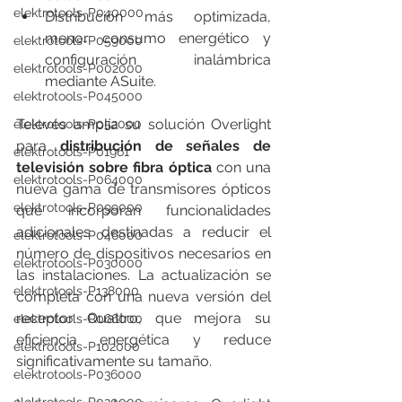
elektrotools-P040000
Distribución más optimizada, 
menor consumo energético y 
elektrotools-P059000
configuración inalámbrica 
elektrotools-P002000
mediante ASuite.
elektrotools-P045000
Televés amplía su solución Overlight 
elektrotools-P052000
para 
distribución de señales de 
elektrotools-P01961
televisión sobre fibra óptica
 con una 
elektrotools-P064000
nueva gama de transmisores ópticos 
elektrotools-P099000
que incorporan funcionalidades 
adicionales destinadas a reducir el 
elektrotools-P046000
número de dispositivos necesarios en 
elektrotools-P030000
las instalaciones. La actualización se 
elektrotools-P138000
completa con una nueva versión del 
receptor Quattro, que mejora su 
elektrotools-P066000
eficiencia energética y reduce 
elektrotools-P102000
significativamente su tamaño.
elektrotools-P036000