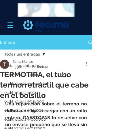
Entrada
Todas las entradas
Tania Manso
Todas las entradas
25 jun
2 min de lectura
TERMOTIRA, el tubo
elektrotools-grupo
termorretráctil que cabe
elektrotools-proveedor
elektrotools-socio
en el bolsillo
elektrotools-P118000
Una reparación sobre el terreno no 
elektrotools-P111000
debería obligar a cargar con un rollo 
entero. GAESTOPAS lo resuelve con 
elektrotools-P060000
un envase pequeño que se lleva sin 
elektrotools-P027000