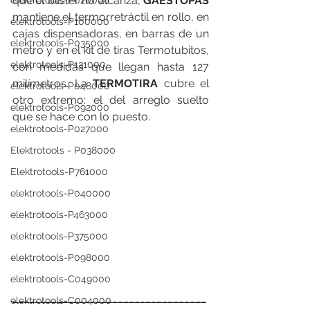
que el blíster no alcanza, 
GAESTOPAS
elektrotools-P020000
mantiene el termorretráctil en rollo, en 
elektrotools-P100000
cajas dispensadoras, en barras de un 
elektrotools-P035000
metro y en el kit de tiras Termotubitos, 
elektrotools-P131000
con medidas que llegan hasta 127 
milímetros. La 
TERMOTIRA
 cubre el 
elektrotools-P048000
otro extremo: el del arreglo suelto 
elektrotools-P092000
que se hace con lo puesto.
elektrotools-P027000
Elektrotools - P038000
Elektrotools-P761000
elektrotools-P040000
elektrotools-P463000
elektrotools-P375000
elektrotools-P098000
elektrotools-C049000
___________________________________
elektrotools-C004000