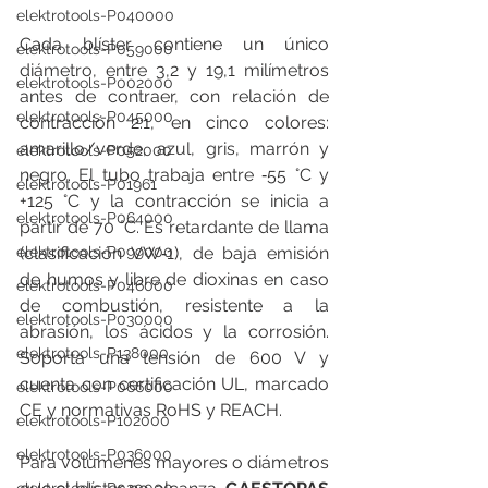
elektrotools-P040000
Cada blíster contiene un único 
elektrotools-P059000
diámetro, entre 3,2 y 19,1 milímetros 
elektrotools-P002000
antes de contraer, con relación de 
elektrotools-P045000
contracción 2:1, en cinco colores: 
amarillo/verde, azul, gris, marrón y 
elektrotools-P052000
negro. El tubo trabaja entre ‑55 °C y 
elektrotools-P01961
+125 °C y la contracción se inicia a 
elektrotools-P064000
partir de 70 °C. Es retardante de llama 
elektrotools-P099000
(clasificación VW‑1), de baja emisión 
de humos y libre de dioxinas en caso 
elektrotools-P046000
de combustión, resistente a la 
elektrotools-P030000
abrasión, los ácidos y la corrosión. 
elektrotools-P138000
Soporta una tensión de 600 V y 
cuenta con certificación UL, marcado 
elektrotools-P066000
CE y normativas RoHS y REACH.
elektrotools-P102000
elektrotools-P036000
Para volúmenes mayores o diámetros 