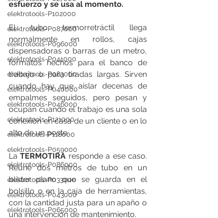
esfuerzo y se usa al momento.
elektrotools-P102000
El tubo termorretráctil llega 
elektrotools-P087000
normalmente en rollos, cajas 
elektrotools-P096000
dispensadoras o barras de un metro, 
elektrotools-P041000
formatos hechos para el banco de 
trabajo o para tiradas largas. Sirven 
elektrotools-P083000
cuando hay que aislar decenas de 
elektrotools-P040000
empalmes seguidos, pero pesan y 
elektrotools-P046000
ocupan cuando el trabajo es una sola 
elektrotools-P121000
conexión en casa de un cliente o en lo 
alto de un poste.
elektrotools-P118000
elektrotools-P059000
La 
TERMOTIRA
 responde a ese caso. 
elektrotools-P086000
Reúne dos metros de tubo en un 
blíster plano que se guarda en el 
elektrotools-P033000
bolsillo o en la caja de herramientas, 
elektrotools-P043000
con la cantidad justa para un apaño o 
elektrotools-P065000
una intervención de mantenimiento.