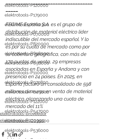
___________________________________
elektrotools-P120000
_____
elektrotools-P179000
FEGIME España S.A. es el grupo de 
elektrotools-P800300
distribución de material eléctrico líder 
elektrotools-P070000
indiscutible del mercado español. Y lo 
elektrotools-P820000
es por su cuota de mercado como por 
elektrotools-P898000
su cobertura geográfica, con más de 
170 puntos de venta, 29 empresas 
elektrotools-P058000
asociadas en España y Andorra y con 
elektrotools-P110000
presencia en 24 países. 
En 2025, en 
elektrotools-P979800
España facturó un consolidado de 598 
millones de euros en venta de material 
elektrotools-P003000
eléctrico, alcanzando una cuota de 
elektrotools-P122000
mercado del 11%
elektrotools-P547000
elektrotools-proveedor
elektrotools-P020000
elektrotools-C039000
elektrotools-P536000