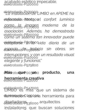
acabado estético impecable.
elektrotools-P120000
elektrotools-P179000
“La instalación de LIMBO en APEME ha 
reforzado tanto el confort lumínico 
elektrotools-P800300
como la imagen moderna de la 
elektrotools-P070000
asociación. Además, ha demostrado 
elektrotools-P820000
cómo un sistema tan innovador puede 
elektrotools-P898000
adaptarse a la vida diaria de un 
espacio de trabajo sin obras, sin 
elektrotools-P058000
interrupciones, y con un resultado visual 
elektrotools-P110000
elegante y funcional.”
elektrotools-P979800
Más que un producto, una 
elektrotools-P003000
herramienta creativa
elektrotools-P122000
elektrotools-P547000
LIMBO es más que un sistema de 
elektrotools-C039000
iluminación: es una herramienta para 
diseñadores, arquitectos e 
elektrotools-P536000
instaladores que buscan soluciones 