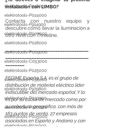
elektrotools-P018000
instalación con LIMBO?
elektrotools-P024000
Contacta con nuestro equipo y 
elektrotools-P914900
descubre cómo llevar la iluminación a 
elektrotools-P007000
otro nivel con Threeline.
elektrotools-P026000
___________________________________
elektrotools-P009000
___________________________________
elektrotools-C053000
________
elektrotools-P025000
FEGIME España S.A. es el grupo de 
elektrotools-P058000
distribución de material eléctrico líder 
elektrotools-P979800
indiscutible del mercado español. Y lo 
elektrotools-P033000
es por su cuota de mercado como por 
su cobertura geográfica, con más de 
elektrotools-P007000
163 puntos de venta, 27 empresas 
elektrotools-P005000
asociadas en España y Andorra y con 
elektrotools-P021000
presencia en 24 países. 
En 2024, en 