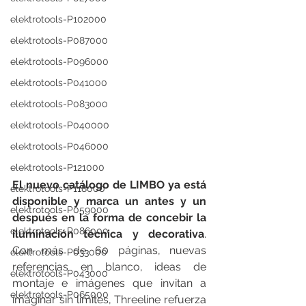
elektrotools-P102000
elektrotools-P087000
elektrotools-P096000
elektrotools-P041000
elektrotools-P083000
elektrotools-P040000
elektrotools-P046000
elektrotools-P121000
El nuevo catálogo de LIMBO ya está 
elektrotools-P118000
disponible y marca un antes y un 
elektrotools-P059000
después en la forma de concebir la 
elektrotools-P086000
iluminación técnica y decorativa
. 
Con más de 60 páginas, nuevas 
elektrotools-P033000
referencias en blanco, ideas de 
elektrotools-P043000
montaje e imágenes que invitan a 
elektrotools-P065000
imaginar sin límites, Threeline refuerza 