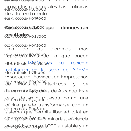
elektrotools-P020000
proyectos residenciales hasta oficinas 
elektrotools-P100000
de alto rendimiento.
elektrotools-P035000
elektrotools-P131000
Casos reales que demuestran 
resultados
elektrotools-P048000
elektrotools-P092000
Uno de los ejemplos más 
elektrotools-P027000
representativos de lo que puede 
lograr 
LIMBO es su reciente 
Elektrotools - P038000
instalación en la sede de APEME
Elektrotools-P761000
(Asociación Provincial de Empresarios 
elektrotools-P040000
de Montajes Eléctricos y de 
Telecomunicaciones de Alicante). Este 
elektrotools-P463000
caso de éxito muestra cómo una 
elektrotools-P375000
oficina puede transformarse con un 
elektrotools-P098000
sistema que permite libertad total en 
elektrotools-C049000
la disposición de luminarias, eficiencia 
energética, control CCT ajustable y un 
elektrotools-C004000