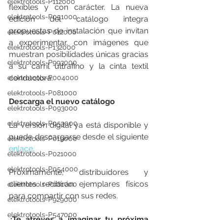
elektrotools-P112000
flexibles y con carácter. La nueva 
elektrotools-P051000
edición del catálogo integra 
propuestas de instalación que invitan 
elektrotools-P012000
a experimentar, con imágenes que 
elektrotools-P132000
muestran posibilidades únicas gracias 
elektrotools-P993000
a su carril ultrafino y la cinta textil 
conductora.
elektrotools-P004000
elektrotools-P081000
Descarga el nuevo catálogo
elektrotools-P093000
elektrotools-P053000
La versión digital ya está disponible y 
puede descargarse desde el siguiente 
elektrotools-P019000
enlace.
elektrotools-P021000
elektrotools-P054000
Próximamente, distribuidores y 
clientes recibirán ejemplares físicos 
elektrotools-P081000
para compartir con sus redes.
elektrotools-P929000
elektrotools-P547000
¿Te atreves a imaginar tu próxima 