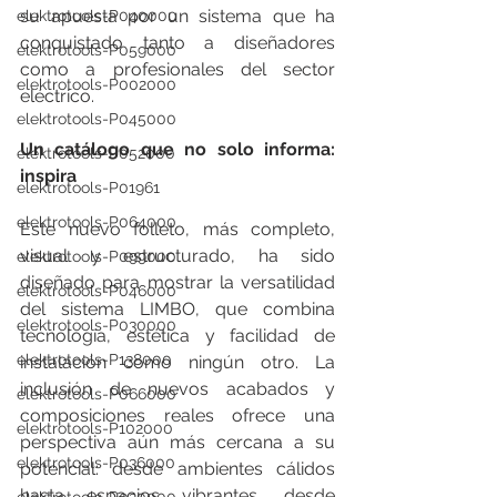
su apuesta por un sistema que ha 
elektrotools-P040000
conquistado tanto a diseñadores 
elektrotools-P059000
como a profesionales del sector 
elektrotools-P002000
eléctrico.
elektrotools-P045000
Un catálogo que no solo informa: 
elektrotools-P052000
inspira
elektrotools-P01961
elektrotools-P064000
Este nuevo folleto, más completo, 
visual y estructurado, ha sido 
elektrotools-P099000
diseñado para mostrar la versatilidad 
elektrotools-P046000
del sistema LIMBO, que combina 
elektrotools-P030000
tecnología, estética y facilidad de 
elektrotools-P138000
instalación como ningún otro. La 
inclusión de nuevos acabados y 
elektrotools-P066000
composiciones reales ofrece una 
elektrotools-P102000
perspectiva aún más cercana a su 
elektrotools-P036000
potencial: desde ambientes cálidos 
hasta espacios vibrantes, desde 