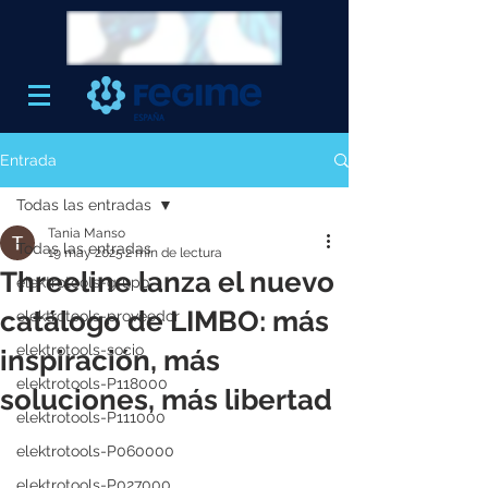
Entrada
Todas las entradas
Tania Manso
Todas las entradas
19 may 2025
2 min de lectura
Threeline lanza el nuevo
elektrotools-grupo
catálogo de LIMBO: más
elektrotools-proveedor
elektrotools-socio
inspiración, más
elektrotools-P118000
soluciones, más libertad
elektrotools-P111000
elektrotools-P060000
elektrotools-P027000