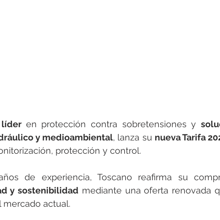
rotools-P086000
elektrotools-P033000
elektrotools-P043
rotools-P040000
elektrotools-P059000
elektrotools-P00
rotools-P052000
elektrotools-P01961
elektrotools-P06400
rotools-P046000
 
líder 
en protección contra sobretensiones y 
solu
idráulico y medioambiental
, lanza su 
nueva Tarifa 20
itorización, protección y control.
ad y sostenibilidad
 mediante una oferta renovada q
l mercado actual.