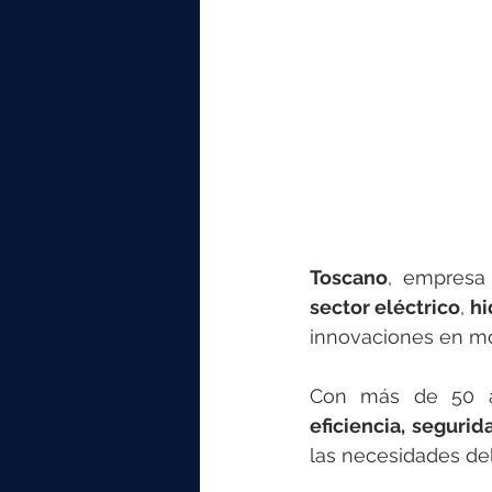
elektrotools-P059000
elekt
elektrotools-P065000
elekt
elektrotools-P045000
elekt
elektrotools-P099000
elekt
Toscano
, empresa
sector eléctrico
,
 h
innovaciones en mon
eficiencia, segurid
las necesidades de