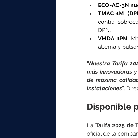
ECO-AC-3N nue
TMAC-1M (DP
contra sobreca
DPN.
VMDA-1PN
: Ma
alterna y pulsa
"
Nuestra Tarifa 202
más innovadoras y 
de máxima calidad
instalaciones
",
 Dir
Disponible 
La 
Tarifa 2025 de 
oficial de la compañ