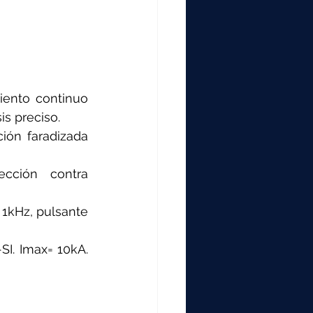
iento continuo 
is preciso.
ión faradizada 
cción contra 
 1kHz, pulsante 
SI. Imax= 10kA. 