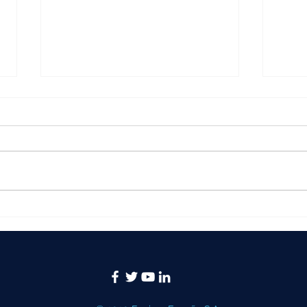
Puentes salvacables, paso
El s
seguro para público y
3MP
vehículos en eventos
refu
los 
tier