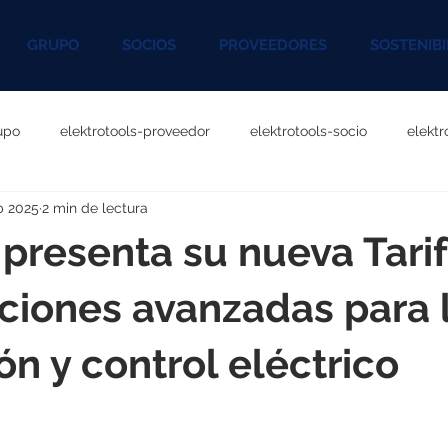
GRUPO
SOCIOS
PROVEEDORES
SOSTENIBI
upo
elektrotools-proveedor
elektrotools-socio
elekt
b 2025
2 min de lectura
otools-P060000
elektrotools-P027000
elektrotools-P1020
presenta su nueva Tari
rotools-P096000
elektrotools-P041000
elektrotools-P083
ciones avanzadas para 
ón y control eléctrico
rotools-P046000
elektrotools-P121000
elektrotools-P1180