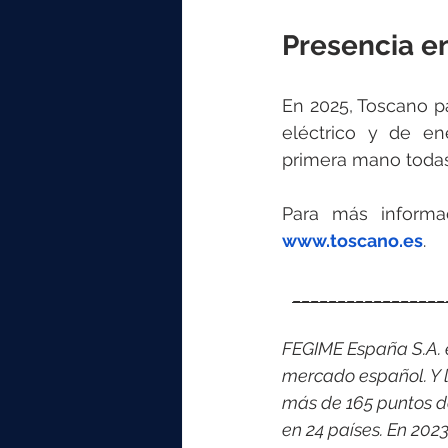
Presencia en
En 2025, Toscano pa
eléctrico y de en
primera mano todas 
Para más informac
www.toscano.es
.
_________________
FEGIME España S.A. es
mercado español. Y l
más de 165 puntos d
en 24 países. En 202