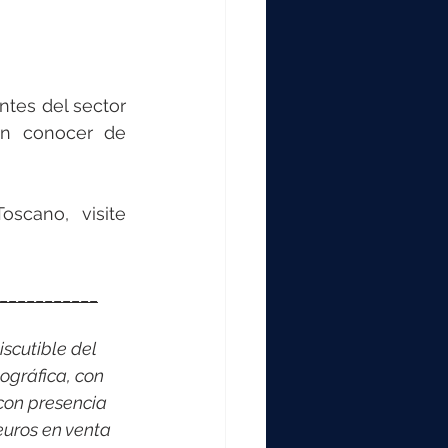
tes del sector 
án conocer de 
oscano, visite
___________
scutible del 
ográfica, con 
con presencia 
euros en venta 