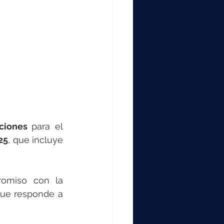
000
2000
0
ciones 
para el 
25
, que incluye 
Con más de 50 años de experiencia, Toscano reafirma su compromiso con la 
ue responde a 