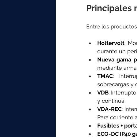
Principales 
Entre los producto
Holtervolt
: Mo
durante un peri
Nueva gama pa
mediante armad
TMAC
: Inter
sobrecargas y c
VDB
: Interrupt
y continua.
VDA-REC
: Inte
Para corriente 
Fusibles + port
ECO-DC IP40 g