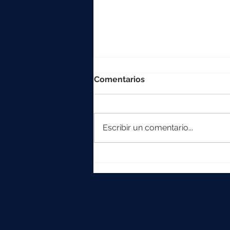
Comentarios
Escribir un comentario...
La colección Element
crece con Iska