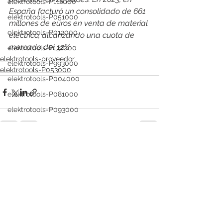
elektrotools-P112000
España facturó un consolidado de 661 
elektrotools-P051000
millones de euros en venta de material 
elektrotools-P012000
eléctrico, alcanzando una cuota de 
mercado del 12%
elektrotools-P132000
elektrotools-proveedor
elektrotools-P993000
elektrotools-P053000
elektrotools-P004000
elektrotools-P081000
elektrotools-P093000
elektrotools-P053000
elektrotools-P019000
Ver todo
Entradas recientes
elektrotools-P021000
elektrotools-P054000
elektrotools-P081000
elektrotools-P929000
elektrotools-P547000