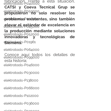
fabricación. Frente a esta situación, 
elektrotools-P040000
CATSI y Coeva Tecnical Grup se 
elektrotools-P059000
propusieron no solo resolver los 
problemas existentes, sino también 
elektrotools-P002000
elevar el estándar de excelencia en 
elektrotools-P045000
la producción mediante soluciones 
elektrotools-P052000
innovadoras y tecnológicas de 
elektrotools-P01961
Siemens.
elektrotools-P064000
Conoce aquí todos los detalles de 
elektrotools-P099000
esta historia;
elektrotools-P046000
elektrotools-P030000
elektrotools-P138000
elektrotools-P066000
elektrotools-P102000
elektrotools-P036000