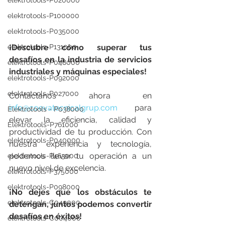
elektrotools-P020000
elektrotools-P100000
elektrotools-P035000
elektrotools-P131000
¡Descubre cómo superar tus 
desafíos en la industria de servicios 
elektrotools-P048000
industriales y máquinas especiales!
elektrotools-P092000
elektrotools-P027000
Contáctanos ahora en 
info@coevatecnicalgrup.com
 para 
Elektrotools - P038000
elevar la eficiencia, calidad y 
Elektrotools-P761000
productividad de tu producción. Con 
elektrotools-P040000
nuestra experiencia y tecnología, 
podemos llevar tu operación a un 
elektrotools-P463000
nuevo nivel de excelencia.
elektrotools-P375000
elektrotools-P098000
¡No dejes que los obstáculos te 
elektrotools-C049000
detengan, juntos podemos convertir 
desafíos en éxitos!
elektrotools-C004000