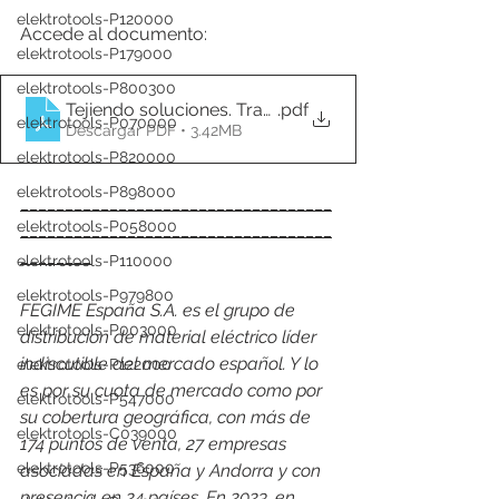
elektrotools-P120000
Accede al documento: 
elektrotools-P179000
elektrotools-P800300
Tejiendo soluciones. Transformando desafíos en éxit
.pdf
elektrotools-P070000
Descargar PDF • 3.42MB
elektrotools-P820000
elektrotools-P898000
___________________________________
elektrotools-P058000
___________________________________
________
elektrotools-P110000
elektrotools-P979800
FEGIME España S.A. es el grupo de 
elektrotools-P003000
distribución de material eléctrico líder 
indiscutible del mercado español. Y lo 
elektrotools-P122000
es por su cuota de mercado como por 
elektrotools-P547000
su cobertura geográfica, con más de 
elektrotools-C039000
174 puntos de venta, 27 empresas 
elektrotools-P536000
asociadas en España y Andorra y con 
presencia en 24 países. En 2023, en 