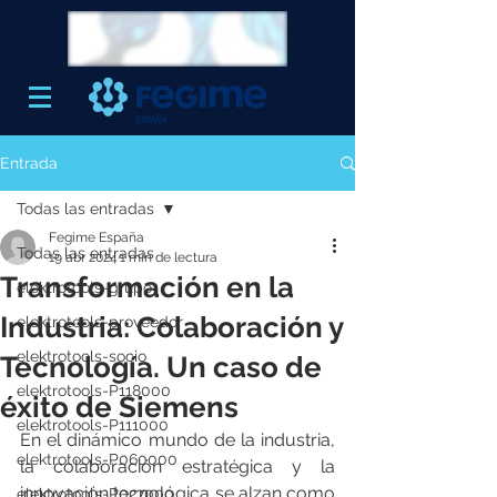
Entrada
Todas las entradas
Fegime España
Todas las entradas
19 abr 2024
1 min de lectura
Transformación en la
elektrotools-grupo
Industria: Colaboración y
elektrotools-proveedor
elektrotools-socio
Tecnología. Un caso de
elektrotools-P118000
éxito de Siemens
elektrotools-P111000
En el dinámico mundo de la industria, 
elektrotools-P060000
la colaboración estratégica y la 
innovación tecnológica se alzan como 
elektrotools-P027000