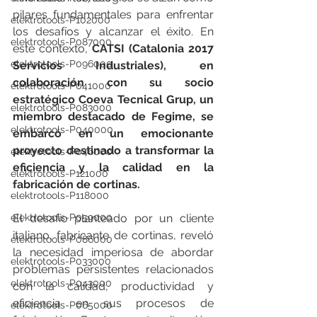
pilares fundamentales para enfrentar 
elektrotools-P102000
los desafíos y alcanzar el éxito. En 
elektrotools-P087000
este contexto, 
CATSI (Catalonia 2017 
elektrotools-P096000
Servicios Industriales), en 
colaboración con su socio 
elektrotools-P041000
estratégico Coeva Tecnical Grup, un 
elektrotools-P083000
miembro destacado de Fegime, se 
elektrotools-P040000
embarcó en un emocionante 
proyecto destinado a transformar la 
elektrotools-P046000
eficiencia y la calidad en la 
elektrotools-P121000
fabricación de cortinas.
elektrotools-P118000
elektrotools-P059000
El desafío planteado por un cliente 
italiano, fabricante de cortinas, reveló 
elektrotools-P086000
la necesidad imperiosa de abordar 
elektrotools-P033000
problemas persistentes relacionados 
elektrotools-P043000
con la calidad, productividad y 
eficiencia en sus procesos de 
elektrotools-P065000