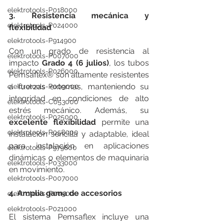
elektrotools-P018000
3. Resistencia mecánica y 
elektrotools-P024000
flexibilidad
elektrotools-P914900
Con un grado de resistencia al 
elektrotools-P007000
impacto 
Grado 4 (6 julios)
, los tubos 
elektrotools-P026000
Pemsaflex® son altamente resistentes 
a fuerzas externas, manteniendo su 
elektrotools-P009000
integridad en condiciones de alto 
elektrotools-C053000
estrés mecánico. Además, su 
elektrotools-P025000
excelente flexibilidad
 permite una 
elektrotools-P058000
instalación sencilla y adaptable, ideal 
para instalación en aplicaciones 
elektrotools-P979800
dinámicas o elementos de maquinaria 
elektrotools-P033000
en movimiento.
elektrotools-P007000
4. Amplia gama de accesorios
elektrotools-P005000
elektrotools-P021000
El sistema Pemsaflex incluye una 