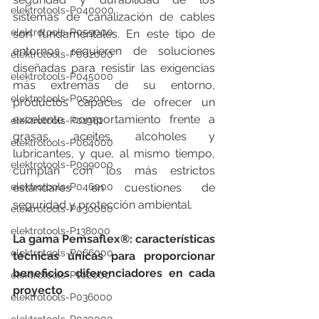
elektrotools-P040000
sistemas de canalización de cables 
elektrotools-P059000
son fundamentales. En este tipo de 
entornos requieren de soluciones 
elektrotools-P002000
diseñadas para resistir las exigencias 
elektrotools-P045000
más extremas de su entorno, 
elektrotools-P052000
productos capaces de ofrecer un 
excelente comportamiento frente a 
elektrotools-P01961
grasas, aceites, alcoholes y 
elektrotools-P064000
lubricantes, y que, al mismo tiempo, 
elektrotools-P099000
cumplan con los más estrictos 
elektrotools-P046000
estándares en cuestiones de 
seguridad y protección ambiental.
elektrotools-P030000
elektrotools-P138000
La gama Pemsaflex®: características 
elektrotools-P066000
técnicas únicas para proporcionar 
beneficios diferenciadores en cada 
elektrotools-P102000
proyecto
elektrotools-P036000