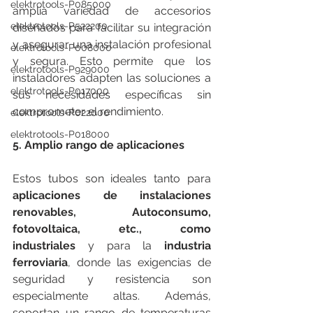
elektrotools-P085000
amplia variedad de accesorios 
elektrotools-P522200
diseñados para facilitar su integración 
y asegurar una instalación profesional 
elektrotools-P008000
y segura. Esto permite que los 
elektrotools-P929000
instaladores adapten las soluciones a 
elektrotools-P017000
sus necesidades específicas sin 
comprometer el rendimiento.
elektrotools-P022000
elektrotools-P018000
5. Amplio rango de aplicaciones
Estos tubos son ideales tanto para 
aplicaciones de instalaciones 
renovables, Autoconsumo, 
fotovoltaica, etc., como 
industriales
 y para la 
industria 
ferroviaria
, donde las exigencias de 
seguridad y resistencia son 
especialmente altas. Además, 
soportan un rango de temperaturas 