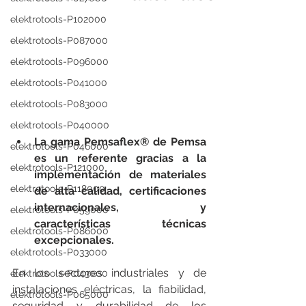
elektrotools-P102000
elektrotools-P087000
elektrotools-P096000
elektrotools-P041000
elektrotools-P083000
elektrotools-P040000
La gama Pemsaflex® de Pemsa 
elektrotools-P046000
es un referente gracias a la 
elektrotools-P121000
implementación de materiales 
elektrotools-P118000
de alta calidad, certificaciones 
internacionales, y 
elektrotools-P059000
características técnicas 
elektrotools-P086000
excepcionales.
elektrotools-P033000
En los sectores industriales y de 
elektrotools-P043000
instalaciones eléctricas, la fiabilidad, 
elektrotools-P065000
seguridad y durabilidad de los 