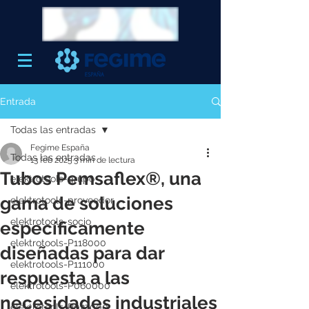
Entrada
Todas las entradas
Fegime España
Todas las entradas
13 feb 2025
3 min de lectura
Tubos Pemsaflex®, una
elektrotools-grupo
gama de soluciones
elektrotools-proveedor
elektrotools-socio
específicamente
elektrotools-P118000
diseñadas para dar
elektrotools-P111000
respuesta a las
elektrotools-P060000
necesidades industriales
elektrotools-P027000