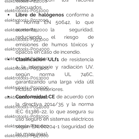
elektrotools-P112000
adecuados.
elektrotools-P051000
Libre de halógenos
 conforme a 
elektrotools-P012000
la norma EN 50642, lo que 
aumenta la seguridad, 
elektrotools-P132000
reduciendo el riesgo de 
elektrotools-P993000
emisiones de humos tóxicos y 
elektrotools-P004000
opacos en caso de incendio.
elektrotools-P081000
Clasificación ULf1
 de resistencia 
a la intemperie y radiación UV, 
elektrotools-P093000
según norma UL 746C, 
elektrotools-P053000
garantizando una larga vida útil 
elektrotools-P019000
incluso en exteriores.
Conformidad CE
 de acuerdo con 
elektrotools-P021000
la directiva 2014/35 y la norma 
elektrotools-P054000
IEC 61386-22, lo que asegura su 
elektrotools-P081000
uso seguro en sistemas eléctricos 
elektrotools-P929000
según EN 60204-1 (seguridad de 
las maquinas).
elektrotools-P547000