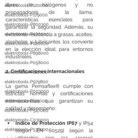
libres de halógenos y no 
elektrotools-P120000
propagadores de la llama, 
elektrotools-P179000
características esenciales para 
elektrotools-P800300
garantizar la seguridad. Además, su 
elektrotools-P070000
excelente resistencia a grasas, aceites, 
alcoholes y lubricantes los convierte 
elektrotools-P820000
en la elección ideal para entornos 
elektrotools-P898000
industriales.
elektrotools-P058000
2. Certificaciones internacionales
elektrotools-P110000
elektrotools-P979800
La gama Pemsaflex® cumple con 
elektrotools-P003000
estrictas normas y certificaciones 
internacionales que garantizan su 
elektrotools-P122000
calidad y desempeño:
elektrotools-P547000
elektrotools-C039000
Índice de Protección IP67
 y IP54 
elektrotools-P536000
(según EN 60529) según la 
utilización con los racores 