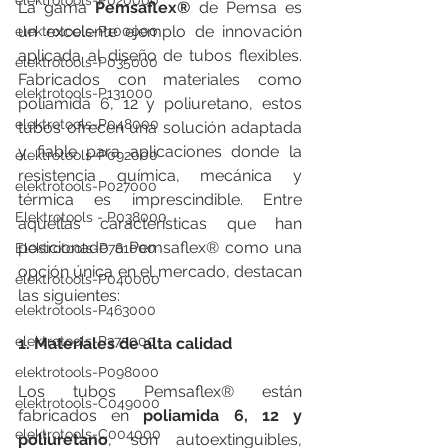
elektrotools-P020000
La gama 
Pemsaflex® 
de Pemsa es 
un excelente ejemplo de innovación 
elektrotools-P100000
aplicada al diseño de tubos flexibles. 
elektrotools-P035000
Fabricados con materiales como 
elektrotools-P131000
poliamida 6, 12 y poliuretano, estos 
elektrotools-P048000
tubos ofrecen una solución adaptada 
y fiable para aplicaciones donde la 
elektrotools-P092000
resistencia química, mecánica y 
elektrotools-P027000
térmica es imprescindible. Entre 
Elektrotools - P038000
aquellas características que han 
posicionado a Pemsaflex® como una 
Elektrotools-P761000
opción única en el mercado, destacan 
elektrotools-P040000
las siguientes:
elektrotools-P463000
elektrotools-P375000
1. Materiales de alta calidad
elektrotools-P098000
Los tubos Pemsaflex® están 
elektrotools-C049000
fabricados en 
poliamida 6, 12 y 
elektrotools-C004000
poliuretano
, son autoextinguibles, 