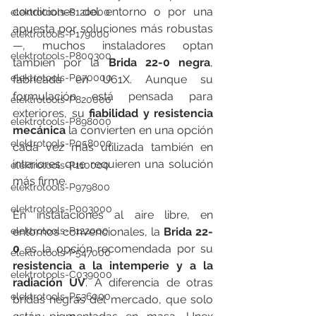
condiciones del entorno o por una 
elektrotools-P120000
apuesta por soluciones más robustas
elektrotools-P179000
—, muchos instaladores optan 
elektrotools-P800300
también por la 
Brida 22-0 negra
, 
elektrotools-P070000
fabricada en U61X. Aunque su 
formulación está pensada para 
elektrotools-P820000
exteriores, su 
fiabilidad y resistencia 
elektrotools-P898000
mecánica
 la convierten en una opción 
elektrotools-P058000
cada vez más utilizada también en 
interiores que requieren una solución 
elektrotools-P110000
más firme.
elektrotools-P979800
elektrotools-P003000
En instalaciones al aire libre, en 
entornos convencionales, la 
Brida 22-
elektrotools-P122000
0
 es la opción recomendada por su 
elektrotools-P547000
resistencia a la intemperie y a la 
elektrotools-C039000
radiación UV
. A diferencia de otras 
elektrotools-P536000
bridas negras del mercado, que solo 