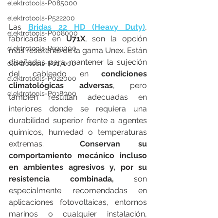
elektrotools-P085000
elektrotools-P522200
Las 
Bridas 22 HD (Heavy Duty)
, 
elektrotools-P008000
fabricadas en 
U71X
, son la opción 
elektrotools-P929000
más resistente de la gama Unex. Están 
diseñadas para mantener la sujeción 
elektrotools-P017000
del cableado en 
condiciones 
elektrotools-P022000
climatológicas adversas
, pero 
elektrotools-P018000
también resultan adecuadas en 
interiores donde se requiera una 
durabilidad superior frente a agentes 
químicos, humedad o temperaturas 
extremas.  
Conservan su 
comportamiento mecánico incluso 
en ambientes agresivos y, por su 
resistencia combinada, 
son 
especialmente recomendadas en 
aplicaciones fotovoltaicas, entornos 
marinos o cualquier instalación, 