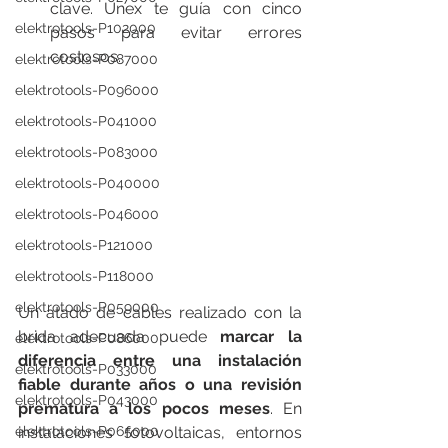
clave. Unex te guía con cinco 
elektrotools-P102000
pasos para evitar errores 
costosos.
elektrotools-P087000
elektrotools-P096000
elektrotools-P041000
elektrotools-P083000
elektrotools-P040000
elektrotools-P046000
elektrotools-P121000
elektrotools-P118000
elektrotools-P059000
Un atado de cables realizado con la 
brida adecuada puede 
marcar la 
elektrotools-P086000
diferencia entre una instalación 
elektrotools-P033000
fiable durante años o una revisión 
elektrotools-P043000
prematura a los pocos meses
. En 
instalaciones fotovoltaicas, entornos 
elektrotools-P065000