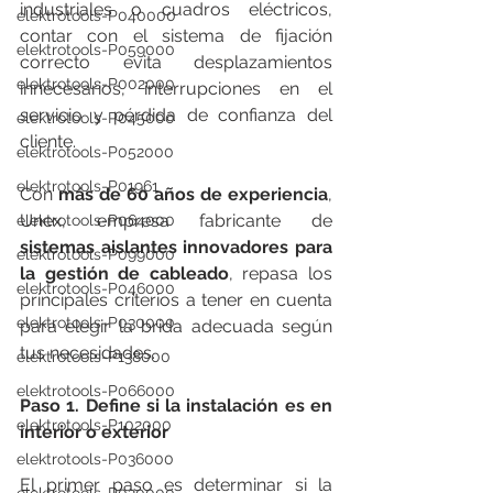
industriales o cuadros eléctricos, 
elektrotools-P040000
contar con el sistema de fijación 
elektrotools-P059000
correcto evita desplazamientos 
elektrotools-P002000
innecesarios, interrupciones en el 
servicio y pérdida de confianza del 
elektrotools-P045000
cliente.
elektrotools-P052000
elektrotools-P01961
Con 
más de 60 años de experiencia
, 
Unex, empresa fabricante de 
elektrotools-P064000
sistemas aislantes innovadores para 
elektrotools-P099000
la gestión de cableado
, repasa los 
elektrotools-P046000
principales criterios a tener en cuenta 
elektrotools-P030000
para elegir la brida adecuada según 
tus necesidades.
elektrotools-P138000
elektrotools-P066000
Paso 1. Define si la instalación es en 
elektrotools-P102000
interior o exterior
elektrotools-P036000
El primer paso es determinar si la 