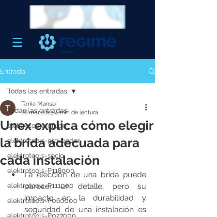
Entrada
Todas las entradas
Tania Manso
Todas las entradas
28 mar 2025
4 min de lectura
Unex explica cómo elegir
elektrotools-grupo
la brida adecuada para
elektrotools-proveedor
elektrotools-socio
cada instalación
elektrotools-P118000
La elección de una brida puede 
elektrotools-P111000
parecer un detalle, pero su 
impacto en la durabilidad y 
elektrotools-P060000
seguridad de una instalación es 
elektrotools-P027000