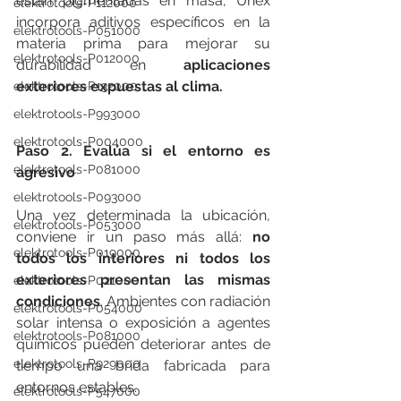
están pigmentadas en masa, Unex 
elektrotools-P112000
incorpora aditivos específicos en la 
elektrotools-P051000
materia prima para mejorar su 
elektrotools-P012000
durabilidad en 
aplicaciones 
exteriores expuestas al clima.
elektrotools-P132000
elektrotools-P993000
elektrotools-P004000
Paso 2. Evalúa si el entorno es 
elektrotools-P081000
agresivo
elektrotools-P093000
Una vez determinada la ubicación, 
elektrotools-P053000
conviene ir un paso más allá: 
no 
elektrotools-P019000
todos los interiores ni todos los 
exteriores presentan las mismas 
elektrotools-P021000
condiciones
. Ambientes con radiación 
elektrotools-P054000
solar intensa o exposición a agentes 
elektrotools-P081000
químicos pueden deteriorar antes de 
elektrotools-P929000
tiempo una brida fabricada para 
entornos estables.
elektrotools-P547000