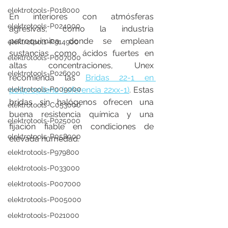
elektrotools-P018000
En interiores con atmósferas 
elektrotools-P024000
agresivas, como la industria 
petroquímica donde se emplean 
elektrotools-P914900
sustancias como ácidos fuertes en 
elektrotools-P007000
altas concentraciones, Unex 
elektrotools-P026000
recomienda las 
Bridas 22-1 en 
polipropileno (referencia 22xx-1)
. Estas 
elektrotools-P009000
bridas sin halógenos ofrecen una 
elektrotools-C053000
buena resistencia química y una 
elektrotools-P025000
fijación fiable en condiciones de 
elektrotools-P058000
elevada humedad.
elektrotools-P979800
elektrotools-P033000
elektrotools-P007000
elektrotools-P005000
elektrotools-P021000