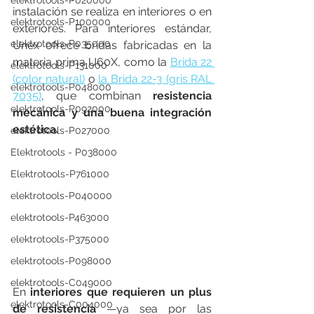
elektrotools-P020000
instalación se realiza en interiores o en 
elektrotools-P100000
exteriores. Para interiores estándar, 
elektrotools-P035000
Unex ofrece bridas fabricadas en la 
materia prima U60X, como la 
Brida 22 
elektrotools-P131000
(color natural)
 o 
la Brida 22-3 (gris RAL 
elektrotools-P048000
7035)
, que combinan 
resistencia 
elektrotools-P092000
mecánica y una buena integración 
estética.
elektrotools-P027000
Elektrotools - P038000
Elektrotools-P761000
elektrotools-P040000
elektrotools-P463000
elektrotools-P375000
elektrotools-P098000
elektrotools-C049000
En 
interiores que requieren un plus 
elektrotools-C004000
de resistencia
 —ya sea por las 