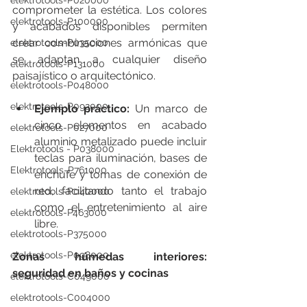
elektrotools-P020000
comprometer la estética. Los colores 
elektrotools-P100000
y acabados disponibles permiten 
crear combinaciones armónicas que 
elektrotools-P035000
se adaptan a cualquier diseño 
elektrotools-P131000
paisajístico o arquitectónico.
elektrotools-P048000
elektrotools-P092000
Ejemplo práctico:
 Un marco de 
cinco elementos en acabado 
elektrotools-P027000
aluminio metalizado puede incluir 
Elektrotools - P038000
teclas para iluminación, bases de 
Elektrotools-P761000
enchufe y tomas de conexión de 
red, facilitando tanto el trabajo 
elektrotools-P040000
como el entretenimiento al aire 
elektrotools-P463000
libre.
elektrotools-P375000
elektrotools-P098000
Zonas húmedas interiores: 
seguridad en baños y cocinas
elektrotools-C049000
elektrotools-C004000