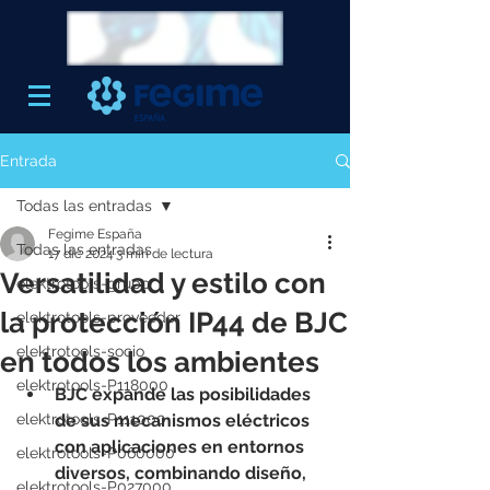
Entrada
Todas las entradas
Fegime España
Todas las entradas
17 dic 2024
3 min de lectura
Versatilidad y estilo con
elektrotools-grupo
la protección IP44 de BJC
elektrotools-proveedor
elektrotools-socio
en todos los ambientes
elektrotools-P118000
BJC expande las posibilidades 
elektrotools-P111000
de sus mecanismos eléctricos 
con aplicaciones en entornos 
elektrotools-P060000
diversos, combinando diseño, 
elektrotools-P027000