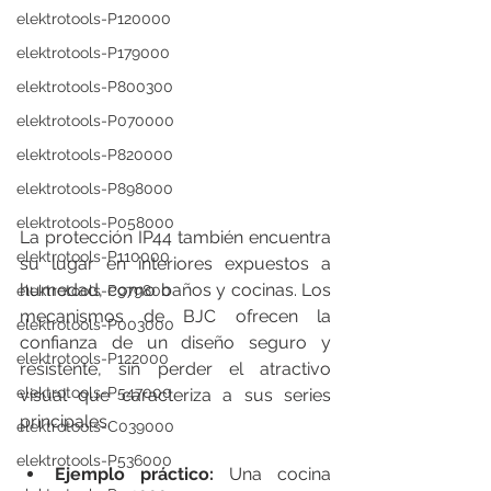
elektrotools-P120000
elektrotools-P179000
elektrotools-P800300
elektrotools-P070000
elektrotools-P820000
elektrotools-P898000
elektrotools-P058000
La protección IP44 también encuentra 
elektrotools-P110000
su lugar en interiores expuestos a 
humedad, como baños y cocinas. Los 
elektrotools-P979800
mecanismos de BJC ofrecen la 
elektrotools-P003000
confianza de un diseño seguro y 
elektrotools-P122000
resistente, sin perder el atractivo 
elektrotools-P547000
visual que caracteriza a sus series 
principales.
elektrotools-C039000
elektrotools-P536000
Ejemplo práctico:
 Una cocina 