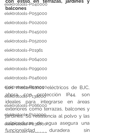
con estilo en terrazas, jardines y 
elektrotools-P040000
balcones
elektrotools-P059000
elektrotools-P002000
elektrotools-P045000
elektrotools-P052000
elektrotools-P01961
elektrotools-P064000
elektrotools-P099000
elektrotools-P046000
Los mecanismos eléctricos de BJC, 
elektrotools-P030000
ahora con protección IP44, son 
elektrotools-P138000
ideales para integrarse en áreas 
elektrotools-P066000
exteriores como terrazas, balcones y 
elektrotools-P102000
jardines. Su resistencia al polvo y las 
salpicaduras de agua asegura una 
elektrotools-P036000
funcionalidad duradera sin 