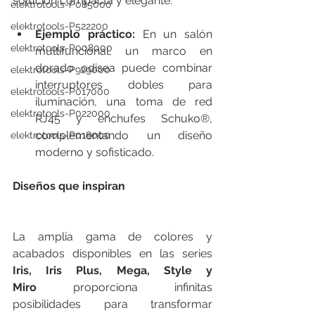
solución compacta y elegante.
elektrotools-P085000
elektrotools-P522200
Ejemplo práctico:
 En un salón 
elektrotools-P008000
multifuncional, un marco en 
dorado odisea puede combinar 
elektrotools-P929000
interruptores dobles para 
elektrotools-P017000
iluminación, una toma de red 
elektrotools-P022000
RJ45 y enchufes Schuko®, 
complementando un diseño 
elektrotools-P018000
moderno y sofisticado.
Diseños que inspiran
La amplia gama de colores y 
acabados disponibles en las series 
Iris, Iris Plus, Mega, Style y 
Miro
 proporciona infinitas 
posibilidades para transformar 