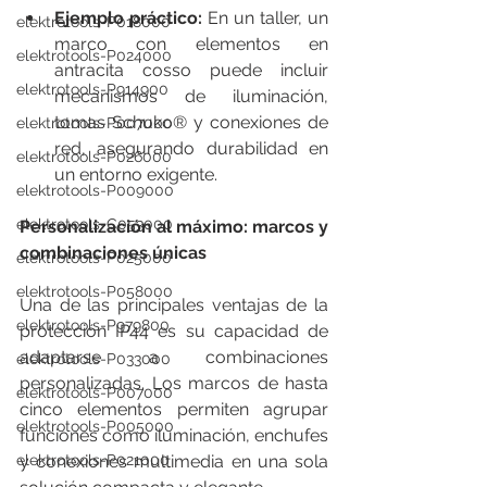
Ejemplo práctico:
 En un taller, un 
elektrotools-P018000
marco con elementos en 
elektrotools-P024000
antracita cosso puede incluir 
elektrotools-P914900
mecanismos de iluminación, 
tomas Schuko® y conexiones de 
elektrotools-P007000
red, asegurando durabilidad en 
elektrotools-P026000
un entorno exigente.
elektrotools-P009000
elektrotools-C053000
Personalización al máximo: marcos y 
combinaciones únicas
elektrotools-P025000
elektrotools-P058000
Una de las principales ventajas de la 
elektrotools-P979800
protección IP44 es su capacidad de 
adaptarse a combinaciones 
elektrotools-P033000
personalizadas. Los marcos de hasta 
elektrotools-P007000
cinco elementos permiten agrupar 
elektrotools-P005000
funciones como iluminación, enchufes 
elektrotools-P021000
y conexiones multimedia en una sola 