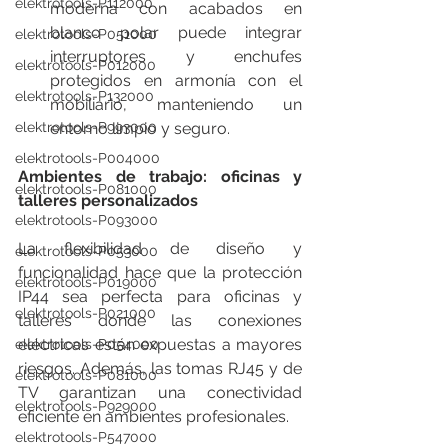
elektrotools-P112000
moderna con acabados en 
blanco polar puede integrar 
elektrotools-P051000
interruptores y enchufes 
elektrotools-P012000
protegidos en armonía con el 
elektrotools-P132000
mobiliario, manteniendo un 
elektrotools-P993000
entorno limpio y seguro.
elektrotools-P004000
Ambientes de trabajo: oficinas y 
elektrotools-P081000
talleres personalizados
elektrotools-P093000
La flexibilidad de diseño y 
elektrotools-P053000
funcionalidad hace que la protección 
elektrotools-P019000
IP44 sea perfecta para oficinas y 
elektrotools-P021000
talleres donde las conexiones 
eléctricas están expuestas a mayores 
elektrotools-P054000
riesgos. Además, las tomas RJ45 y de 
elektrotools-P081000
TV garantizan una conectividad 
elektrotools-P929000
eficiente en ambientes profesionales.
elektrotools-P547000