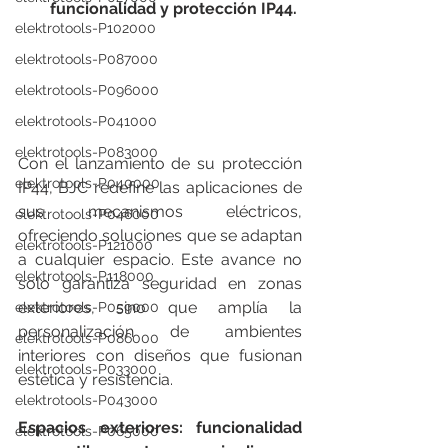
funcionalidad y protección IP44.
elektrotools-P102000
elektrotools-P087000
elektrotools-P096000
elektrotools-P041000
elektrotools-P083000
Con el lanzamiento de su protección 
elektrotools-P040000
IP44, BJC redefine las aplicaciones de 
sus mecanismos eléctricos, 
elektrotools-P046000
ofreciendo soluciones que se adaptan 
elektrotools-P121000
a cualquier espacio. Este avance no 
elektrotools-P118000
solo garantiza seguridad en zonas 
exteriores, sino que amplía la 
elektrotools-P059000
personalización de ambientes 
elektrotools-P086000
interiores con diseños que fusionan 
elektrotools-P033000
estética y resistencia.
elektrotools-P043000
Espacios exteriores: funcionalidad 
elektrotools-P065000