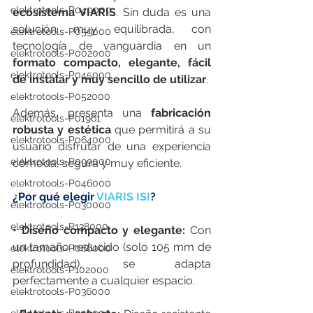
elektrotools-P040000
ecosistema VIARIS
. Sin duda es una 
solución muy equilibrada, con 
elektrotools-P059000
tecnología de vanguardia en un 
elektrotools-P002000
formato compacto, elegante, fácil 
elektrotools-P045000
de instalar y muy sencillo de utilizar
.
elektrotools-P052000
Además, presenta una 
fabricación 
elektrotools-P01961
robusta y estética 
que permitirá a su 
elektrotools-P064000
usuario disfrutar de una experiencia 
elektrotools-P099000
cómoda, segura y muy eficiente.
elektrotools-P046000
¿Por qué elegir 
VIARIS ISI
?
elektrotools-P030000
elektrotools-P138000
• Diseño compacto y elegante: 
Con 
un tamaño reducido (solo 105 mm de 
elektrotools-P066000
profundidad), se adapta 
elektrotools-P102000
perfectamente a cualquier espacio.
elektrotools-P036000