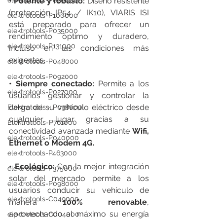
• Potente y robusto: 
Diseño resistente 
elektrotools-P020000
(protección IP54 / IK10), VIARIS ISI 
elektrotools-P100000
está preparado para ofrecer un 
elektrotools-P035000
rendimiento óptimo y duradero, 
elektrotools-P131000
incluso en las condiciones más 
exigentes.
elektrotools-P048000
elektrotools-P092000
• Siempre conectado: 
Permite a los 
elektrotools-P027000
usuarios gestionar y controlar la 
carga de su vehículo eléctrico desde 
Elektrotools - P038000
cualquier lugar gracias a su 
Elektrotools-P761000
conectividad avanzada mediante 
Wifi, 
elektrotools-P040000
Ethernet o Modem 4G.
elektrotools-P463000
• Ecológico: 
Con la mejor integración 
elektrotools-P375000
solar del mercado permite a los 
elektrotools-P098000
usuarios conducir su vehículo de 
elektrotools-C049000
manera 
100% renovable
, 
aprovechando al máximo su energía 
elektrotools-C004000