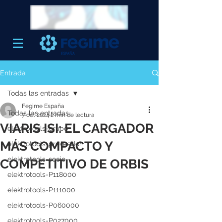
Entrada
Todas las entradas
Fegime España
Todas las entradas
7 oct 2024
2 min de lectura
VIARIS ISI: EL CARGADOR
elektrotools-grupo
MÁS COMPACTO Y
elektrotools-proveedor
elektrotools-socio
COMPETITIVO DE ORBIS
elektrotools-P118000
elektrotools-P111000
elektrotools-P060000
elektrotools-P027000