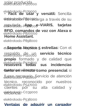
solar producida.
elektrotools-P120000
elektrotools-P179000
• Fácil de usar y versátil: 
Sencilla 
elektrotools-P800300
interacción de recarga a través de su 
reputada 
App e-VIARIS, tarjetas 
elektrotools-P070000
RFID, comandos de voz con Alexa o 
elektrotools-P820000
Home Assistant.
elektrotools-P898000
• Soporte técnico 5 estrellas: 
Con el 
elektrotools-P058000
respaldo de un 
servicio técnico 
elektrotools-P110000
propio
 formado y de calidad que 
elektrotools-P979800
resolverá todas sus incidencias 
tanto en remoto como presencial 
si 
elektrotools-P003000
fuese necesario. Servicio de atención 
elektrotools-P122000
técnico, reconocido por nuestros 
elektrotools-P547000
clientes por su alta calidad y 
elektrotools-C039000
eficiencia.
elektrotools-P536000
Ventajas de adquirir un cargador 