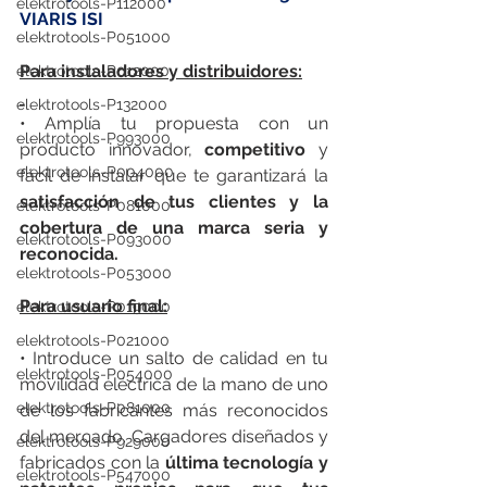
elektrotools-P112000
VIARIS ISI
elektrotools-P051000
Para instaladores y distribuidores:
elektrotools-P012000
elektrotools-P132000
• Amplía tu propuesta con un 
elektrotools-P993000
producto innovador, 
competitivo 
y 
elektrotools-P004000
fácil de instalar que te garantizará la 
satisfacción de tus clientes y la 
elektrotools-P081000
cobertura de una marca seria y 
elektrotools-P093000
reconocida.
elektrotools-P053000
Para usuario final:
elektrotools-P019000
elektrotools-P021000
• Introduce un salto de calidad en tu 
elektrotools-P054000
movilidad eléctrica de la mano de uno 
elektrotools-P081000
de los fabricantes más reconocidos 
del mercado. Cargadores diseñados y 
elektrotools-P929000
fabricados con la 
última tecnología y 
elektrotools-P547000