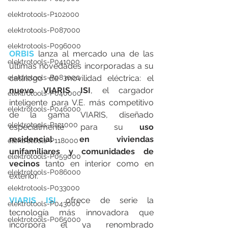
elektrotools-P102000
elektrotools-P087000
elektrotools-P096000
ORBIS
 lanza al mercado una de las 
elektrotools-P041000
últimas novedades incorporadas a su 
catálogo de movilidad eléctrica: el 
elektrotools-P083000
nuevo VIARIS ISI
, el cargador 
elektrotools-P040000
inteligente para V.E. más competitivo 
elektrotools-P046000
de la gama VIARIS, diseñado 
elektrotools-P121000
especialmente para su 
uso 
residencial en viviendas 
elektrotools-P118000
unifamiliares y comunidades de 
elektrotools-P059000
vecinos
 tanto en interior como en 
elektrotools-P086000
exterior.
elektrotools-P033000
VIARIS ISI
 ofrece de serie la 
elektrotools-P043000
tecnología más innovadora que 
elektrotools-P065000
incorpora el ya renombrado 