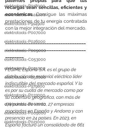
patentes propias para que tus 
elektrotools-P018000
recargas sean sencillas, eficientes y 
económicas.
 Consigue las máximas 
elektrotools-P024000
prestaciones de tu energía contratada 
elektrotools-P914900
con la mejor integración del mercado.
elektrotools-P007000
___________________________________
elektrotools-P026000
___________________________________
elektrotools-P009000
________
elektrotools-C053000
elektrotools-P025000
FEGIME España S.A. es el grupo de 
distribución de material eléctrico líder 
elektrotools-P058000
indiscutible del mercado español. Y lo 
elektrotools-P979800
es por su cuota de mercado como por 
elektrotools-P033000
su cobertura geográfica, con más de 
174 puntos de venta, 27 empresas 
elektrotools-P007000
asociadas en España y Andorra y con 
elektrotools-P005000
presencia en 24 países. En 2023, en 
elektrotools-P021000
España facturó un consolidado de 661 