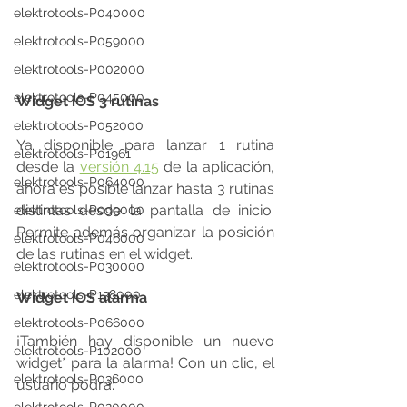
elektrotools-P040000
elektrotools-P059000
elektrotools-P002000
elektrotools-P045000
Widget iOS 3 rutinas
elektrotools-P052000
Ya disponible para lanzar 1 rutina 
elektrotools-P01961
desde la 
versión 4.15
 de la aplicación, 
elektrotools-P064000
ahora es posible lanzar hasta 3 rutinas 
distintas desde la pantalla de inicio. 
elektrotools-P099000
Permite además organizar la posición 
elektrotools-P046000
de las rutinas en el widget.
elektrotools-P030000
elektrotools-P138000
Widget iOS alarma
elektrotools-P066000
¡También hay disponible un nuevo 
elektrotools-P102000
widget* para la alarma! Con un clic, el 
elektrotools-P036000
usuario podrá: