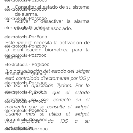
elektrotools-P020000
Consultar el estado de su sistema 
elektrotools-P100000
de alarma,
elektrotools-P035000
Activar o desactivar la alarma 
elektrotools-P131000
desde el widget asociado.
elektrotools-P048000
Este widget necesita la activación de 
elektrotools-P092000
la identificación biométrica para la 
elektrotools-P027000
alarma.
Elektrotools - P038000
*La actualización del estado del widget 
Elektrotools-P761000
está controlada directamente por iOS y 
elektrotools-P040000
no por la aplicación Tydom. Por lo 
elektrotools-P463000
tanto, es posible que el estado 
mostrado no sea correcto en el 
elektrotools-P375000
momento que se consulte el widget. 
elektrotools-P098000
Cuanto más se utiliza el widget, 
elektrotools-C049000
más prioridad da iOS a su 
actualización.
elektrotools-C004000