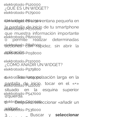
elektrotools-P120000
¿QUÉ ES UN WIDGET?
elektrotools-P179000
Un widget es una ventana pequeña en 
elektrotools-P800300
la pantalla de inicio de tu smartphone 
elektrotools-P070000
que muestra información importante 
elektrotools-P820000
o permite realizar determinadas 
elektrotools-P898000
acciones con rapidez, sin abrir la 
aplicación.
elektrotools-P058000
elektrotools-P110000
¿CÓMO AÑADIR UN WIDGET?
elektrotools-P979800
1.     Tras una pulsación larga en la 
elektrotools-P003000
pantalla de inicio, tocar en el «+» 
elektrotools-P122000
situado en la esquina superior 
elektrotools-P547000
izquierda.
elektrotools-C039000
2.     Después, seleccionar «añadir un 
widget»
elektrotools-P536000
3.     Buscar y 
seleccionar 