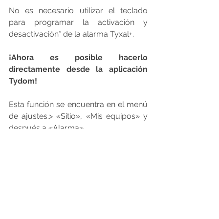
No es necesario utilizar el teclado 
para programar la activación y 
desactivación* de la alarma Tyxal+.
¡Ahora es posible hacerlo 
directamente desde la aplicación 
Tydom!  
Esta función se encuentra en el menú 
de ajustes.> «Sitio», «Mis equipos» y 
después a «Alarma». 
*Función no disponible en el menú 
"Rutina", sólo a través del menú 
"Alarma".
(1)Las pasarelas Tydom 2.0, se actualizarán a la 
versión 3.22 en septiembre