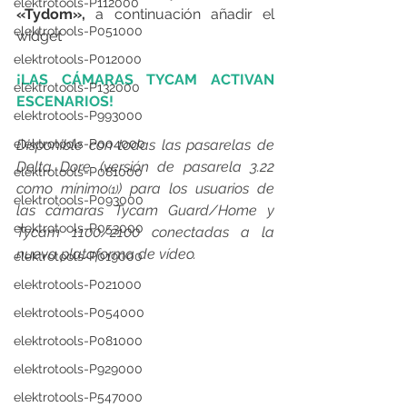
elektrotools-P112000
«Tydom»,
 a continuación añadir el 
elektrotools-P051000
widget
elektrotools-P012000
¡LAS CÁMARAS TYCAM ACTIVAN 
elektrotools-P132000
ESCENARIOS!
elektrotools-P993000
elektrotools-P004000
Disponible con todas las pasarelas de 
Delta Dore (versión de pasarela 3.22 
elektrotools-P081000
como mínimo
) para los usuarios de 
(1)
elektrotools-P093000
las cámaras Tycam Guard/Home y 
elektrotools-P053000
Tycam 1100/2100 conectadas a la 
nueva plataforma de vídeo.
elektrotools-P019000
elektrotools-P021000
elektrotools-P054000
elektrotools-P081000
elektrotools-P929000
elektrotools-P547000