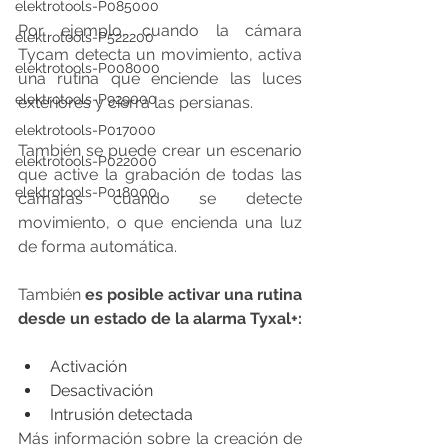
elektrotools-P085000
Por ejemplo, cuando la cámara 
elektrotools-P522200
Tycam detecta un movimiento, activa 
elektrotools-P008000
una rutina que enciende las luces 
elektrotools-P929000
exteriores y cierra las persianas.
elektrotools-P017000
También se puede crear un escenario 
elektrotools-P022000
que active la grabación de todas las 
elektrotools-P018000
cámaras cuando se detecte 
movimiento, o que encienda una luz 
de forma automática.
También 
es posible activar una rutina 
desde un estado de la alarma Tyxal+:
Activación
Desactivación
Intrusión detectada
Más información sobre la creación de 