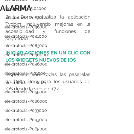
ALARMA
elektrotools-P102000
Delta Dore, actualiza la aplicación 
elektrotools-P087000
Tydom, incluyendo mejoras en la 
elektrotools-P096000
accesibilidad y funciones de 
elektrotools-P041000
seguridad.
elektrotools-P083000
INICIAR ACCIONES EN UN CLIC CON 
elektrotools-P040000
LOS WIDGETS NUEVOS DE IOS
elektrotools-P046000
elektrotools-P121000
Disponible para todas las pasarelas 
de Delta Dore para los usuarios de 
elektrotools-P118000
iOS desde la versión 17.2.
elektrotools-P059000
elektrotools-P086000
elektrotools-P033000
elektrotools-P043000
elektrotools-P065000