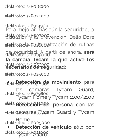
elektrotools-P018000
elektrotools-P024000
elektrotools-P914900
Para mejorar más aún la seguridad, la 
elektrotools-P007000
disuasión y la prevención, Delta Dore 
mejora la automatización de rutinas 
elektrotools-P026000
de seguridad. A partir de ahora, 
será 
elektrotools-P009000
la cámara Tycam la que active los 
elektrotools-C053000
escenarios de seguridad:
elektrotools-P025000
Detección de movimiento
 para 
elektrotools-P058000
las cámaras Tycam Guard, 
elektrotools-P979800
Tycam Home y Tycam 1100/2100
elektrotools-P033000
Detección de persona
 con las 
cámaras Tycam Guard y Tycam 
elektrotools-P007000
Home
elektrotools-P005000
Detección de vehículo
 sólo con 
elektrotools-P021000
Tycam Guard