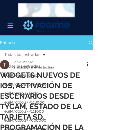
Entrada
Todas las entradas
Tania Manso
Todas las entradas
9 jul 2025
3 min de lectura
WIDGETS NUEVOS DE
elektrotools-grupo
IOS, ACTIVACIÓN DE
elektrotools-proveedor
elektrotools-socio
ESCENARIOS DESDE
elektrotools-P118000
TYCAM, ESTADO DE LA
elektrotools-P111000
TARJETA SD,
elektrotools-P060000
PROGRAMACIÓN DE LA
elektrotools-P027000