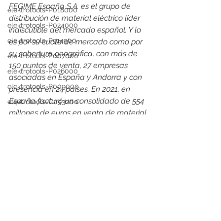
FEGIME España S.A. es el grupo de 
elektrotools-P018000
distribución de material eléctrico líder 
elektrotools-P024000
indiscutible del mercado español. Y lo 
elektrotools-P914900
es por su cuota de mercado como por 
su cobertura geográfica, con más de 
elektrotools-P007000
150 puntos de venta, 27 empresas 
elektrotools-P026000
asociadas en España y Andorra y con 
elektrotools-P009000
presencia en 24 países. En 2021, en 
España facturó un consolidado de 554 
elektrotools-C053000
millones de euros en venta de material 
elektrotools-P025000
eléctrico, alcanzando una cuota de 
elektrotools-P058000
mercado del 15%
elektrotools-P979800
elektrotools-P033000
elektrotools-P007000
elektrotools-P005000
elektrotools-P021000