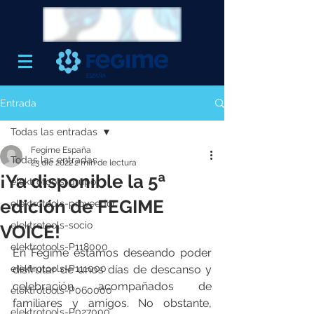
Entrada
Todas las entradas
Fegime España
Todas las entradas
23 dic 2022
2 min de lectura
¡Ya disponible la 5ª
elektrotools-grupo
edición de FEGIME
elektrotools-proveedor
elektrotools-socio
VOICE!
elektrotools-P118000
En Fegime estamos deseando poder 
elektrotools-P111000
disfrutar de unos días de descanso y 
celebración acompañados de 
elektrotools-P060000
familiares y amigos. No obstante, 
elektrotools-P027000