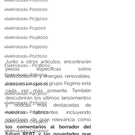
elektrotools-P020000
elektrotools-P100000
elektrotools-P035000
elektrotools-P131000
elektrotools-P048000
elektrotools-P092000
elektrotools-P027000
Junto a otros artículos, encontrarán 
Elektrotools - P038000
piezas específicas sobre 
Elektrotools-P761000
autoconsumo y energías renovables, 
áreas en las que el grupo Fegime está 
elektrotools-P040000
cada vez más presente. También 
elektrotools-P463000
descubrirán los últimos lanzamientos 
elektrotools-P375000
y noticias más destacadas de 
nuestros fabricantes incluyendo 
elektrotools-P098000
reportajes de gran relevancia cómo 
elektrotools-C049000
los comentarios al borrador del 
elektrotools-C004000
futuro REBT y las novedades que 