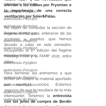
elektrotools-P120000
afectan a los cables por Prysmian o 
la importancia de una correcta 
elektrotools-P179000
ventilación por Soler&Palau. 
elektrotools-P800300
elektrotools-P070000
No dejen de consultar la sección de 
Fegime World para enterarse de las 
elektrotools-P820000
acciones y eventos que hemos 
elektrotools-P898000
llevado a cabo en este semestre, 
elektrotools-P058000
incluyendo la 6ª edición del Fegime 
elektrotools-P110000
Meeting Point y la FAMP 2022, entre 
otros. 
elektrotools-P979800
elektrotools-P003000
Para terminar, les animamos a que 
elektrotools-P122000
echen un vistazo al material aportado 
por nuestros socios. ¡Estamos 
elektrotools-P547000
seguros de que te resultará de lo más 
elektrotools-C039000
interesante!. Tenemos la 
entrevista 
elektrotools-P536000
con los jefes de compra de Berdin 