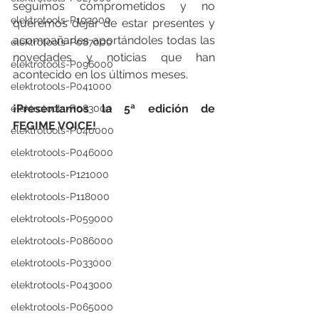
seguimos comprometidos y no 
elektrotools-P102000
queremos dejar de estar presentes y 
acompañarles aportándoles todas las 
elektrotools-P087000
novedades y noticias que han 
elektrotools-P096000
acontecido en los últimos meses. 
elektrotools-P041000
¡Presentamos la 5ª edición de 
elektrotools-P083000
FEGIME VOICE!
elektrotools-P040000
elektrotools-P046000
elektrotools-P121000
elektrotools-P118000
elektrotools-P059000
elektrotools-P086000
elektrotools-P033000
elektrotools-P043000
elektrotools-P065000