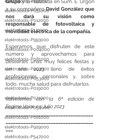
elektrotools-P112000
Grupo
 y la realizada en Sum. E. Urgón 
a su compañero 
David González que 
elektrotools-P051000
nos dará su visión como 
elektrotools-P012000
responsable de fotovoltaica y 
elektrotools-P132000
movilidad eléctrica de la compañía. 
elektrotools-P993000
Esperamos que disfruten de este 
elektrotools-P004000
número y aprovechamos para 
elektrotools-P081000
desearles unas muy felices fiestas y 
un año 2023 lleno de éxitos 
elektrotools-P093000
profesionales, personales y, sobre 
elektrotools-P053000
todo, mucha salud para disfrutarlos. 
elektrotools-P019000
elektrotools-P021000
Volveremos con la 6ª edición de 
Fegime Voice en Julio 2023
elektrotools-P054000
___________________________________
elektrotools-P081000
___________________________________
elektrotools-P929000
___
elektrotools-P547000