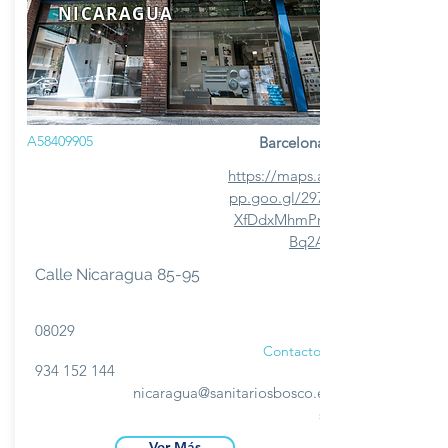
NICARAGUA
A58409905
Barcelona
https://maps.a
pp.goo.gl/297
XfDdxMhmPn
Bq2A
Calle Nicaragua 85-95
08029
Contacto
934 152 144
nicaragua@sanitariosbosco.e
s
Ver Más