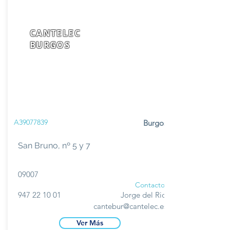
CANTELEC
BURGOS
A39077839
Burgos
San Bruno, nº 5 y 7
09007
Contacto
947 22 10 01
Jorge del Rio
cantebur@cantelec.es
Ver Más