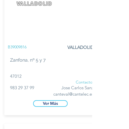
VALLADOLID
B39009816
VALLADOLID
Zanfona, nº 5 y 7
47012
Contacto
983 29 37 99
Jose Carlos Sanz
canteval@cantelec.es
Ver Más