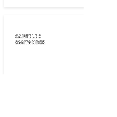
CANTELEC
SANTANDER
B39009816
Santander
Juan de Santander, 14
39009
Contacto