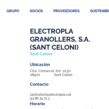
GRUPO
SOCIOS
PROVEEDORES
SOSTENIBI
ELECTROPLA
GRANOLLERS, S.A.
(SANT CELONI)
Sant Celoni
Ubicación
Ctra. Comarcal, Km. 21,50
08470
Sant Celoni
Contacto
santceloni@electropla.cat
93 86 74 71 3
Horario