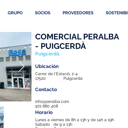
GRUPO
SOCIOS
PROVEEDORES
SOSTENIBI
COMERCIAL PERALBA
- PUIGCERDÀ
Puigcerdà
Ubicación
Carrer de l'Estació, 2-4
17520
Puigcerdà
Contacto
info@peralba.com
972 880 408
Horario
Lunes a viernes de 8h a 13h y de 14h a 19h
Sábado
de 9 a 13h