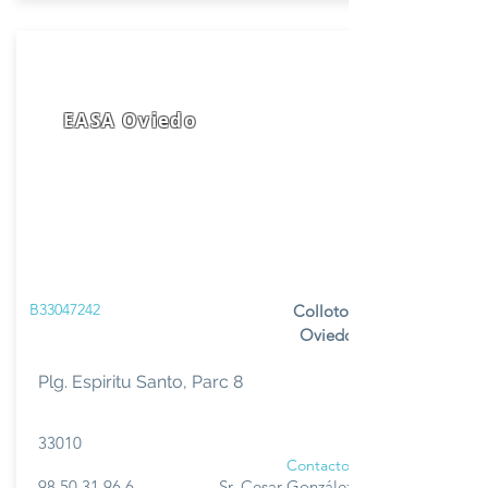
EASA Oviedo
B33047242
Colloto-
Oviedo
Plg. Espiritu Santo, Parc 8
33010
Contacto
98 50 31 96 6
Sr. Cesar González