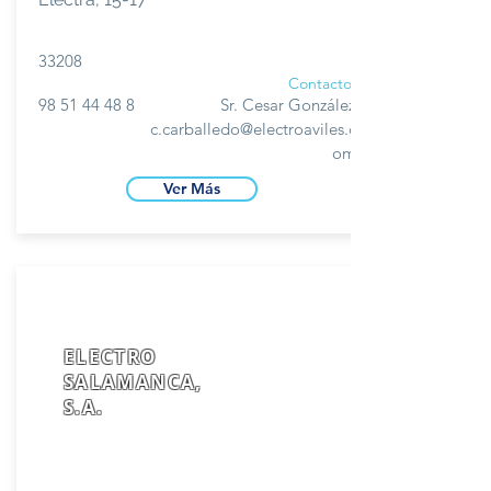
33208
Contacto
98 51 44 48 8
Sr. Cesar González
c.carballedo@electroaviles.c
om
Ver Más
ELECTRO
SALAMANCA,
S.A.