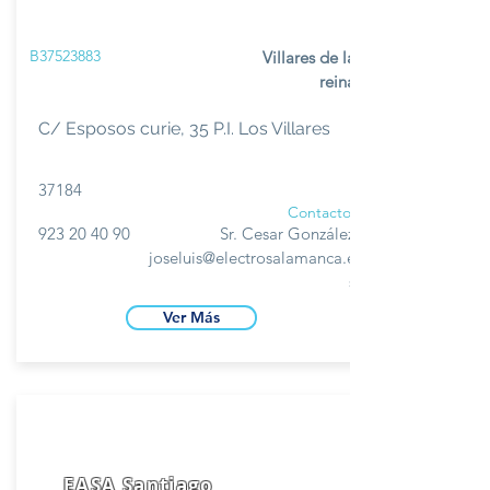
B37523883
Villares de la
reina
C/ Esposos curie, 35 P.I. Los Villares
37184
Contacto
923 20 40 90
Sr. Cesar González
joseluis@electrosalamanca.e
s
Ver Más
EASA Santiago