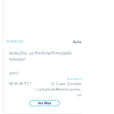
B33047242
Aviles
Avda.Zinc, 41 (Par.Emp.Principado
Asturias)
33417
Contacto
98 55 48 91 7
Sr. Cesar González
c.carballedo@electroaviles.c
om
Ver Más