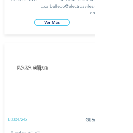
c.carballedo@electroaviles.c
om
Ver Más
EASA Gijon
B33047242
Gijón
Electra, 15-17