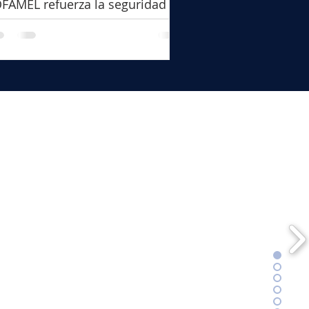
FAMEL refuerza la seguridad en
s trabajos de puesta a tierra y
rtocircuito