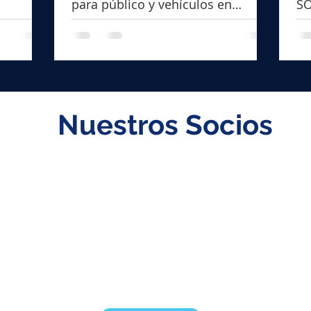
para público y vehículos en
SO
eventos
lo
co
Nuestros Socios