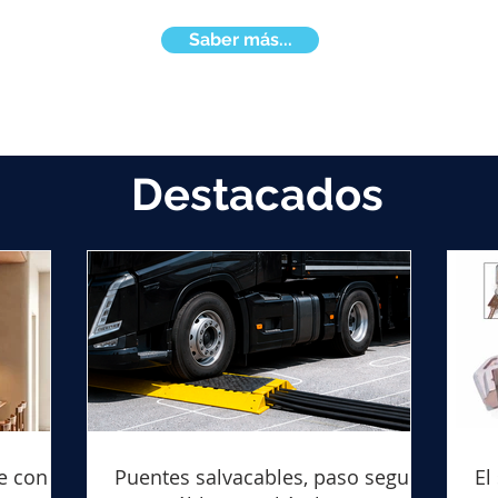
Saber más...
Destacados
e con
Puentes salvacables, paso seguro
El