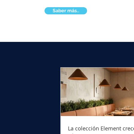
Saber más..
La colección Element crec