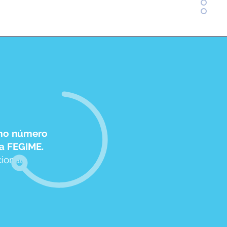
imo número
 a FEGIME.
ional