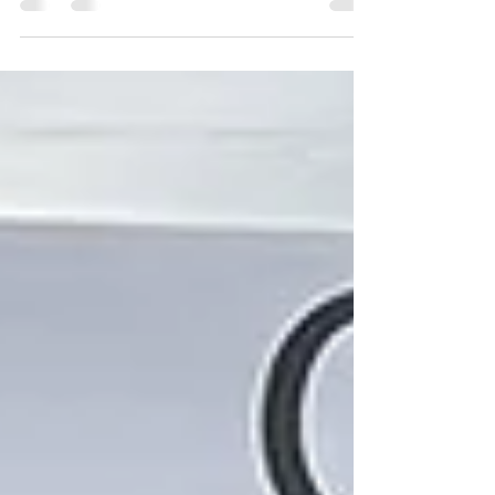
crecimiento de la movilidad eléctrica y
garantizar la transparencia en la medición y la
facturación de la energía. ORBIS responde con
VIARIS CITY + DISPLAY, una solución AC que
integra precisión metrológica, conectividad
avanzada y una experiencia de usuario
mejorada. Recarga urbana: más equipos, más
eficiente y fiables El despliegue de puntos de
recarga ya no se mide solo en volumen de equi