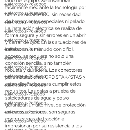
lado del equipo. Se ensamblan 
elektrotools-P040000
fácilmente mediante la tecnología por 
elektrotools-P059000
corte de aislante IDC, sin necesidad 
de herramientas especiales ni pelado. 
elektrotools-P002000
La instalación eléctrica se realiza de 
elektrotools-P045000
forma segura y sin errores en un abrir 
elektrotools-P052000
y cerrar de ojos. En las situaciones de 
instalación, a menudo con difícil 
elektrotools-P01961
acceso, se requiere no solo una 
elektrotools-P064000
conexión sencilla, sino también 
elektrotools-P099000
robusta y duradera. Los conectores 
elektrotools-P046000
para instalaciones QPD STAK/STAS 3 
están diseñados para cumplir estos 
elektrotools-P030000
requisitos. Las cajas a prueba de 
elektrotools-P138000
salpicaduras de agua y polvo 
elektrotools-P066000
garantizan un alto nivel de protección 
en zonas exteriores, son seguras 
elektrotools-P102000
contra cargas de tracción e 
elektrotools-P036000
impresionan por su resistencia a los 