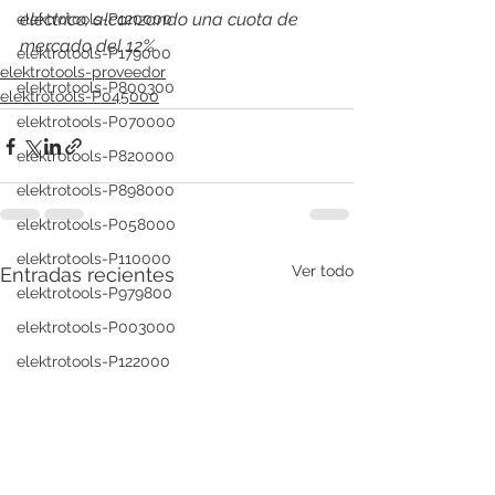
eléctrico, alcanzando una cuota de 
elektrotools-P120000
mercado del 12%
elektrotools-P179000
elektrotools-proveedor
elektrotools-P800300
elektrotools-P045000
elektrotools-P070000
elektrotools-P820000
elektrotools-P898000
elektrotools-P058000
elektrotools-P110000
Ver todo
Entradas recientes
elektrotools-P979800
elektrotools-P003000
elektrotools-P122000
elektrotools-P547000
elektrotools-C039000
elektrotools-P536000