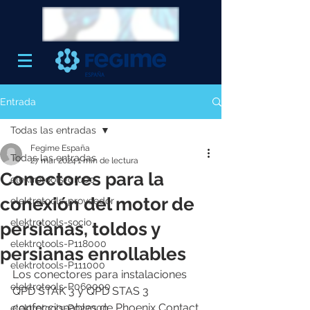
Entrada
Todas las entradas
Fegime España
Todas las entradas
27 mar 2024
1 min de lectura
Conectores para la
elektrotools-grupo
conexión del motor de
elektrotools-proveedor
elektrotools-socio
persianas, toldos y
elektrotools-P118000
persianas enrollables
elektrotools-P111000
Los conectores para instalaciones 
elektrotools-P060000
QPD STAK 3 y QPD STAS 3 
confeccionables de Phoenix Contact 
elektrotools-P027000