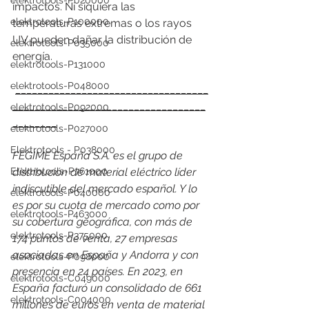
elektrotools-P020000
impactos. Ni siquiera las 
elektrotools-P100000
temperaturas extremas o los rayos 
UV pueden dañar la distribución de 
elektrotools-P035000
energía.
elektrotools-P131000
elektrotools-P048000
___________________________________
___________________________________
elektrotools-P092000
________
elektrotools-P027000
Elektrotools - P038000
FEGIME España S.A. es el grupo de 
Elektrotools-P761000
distribución de material eléctrico líder 
indiscutible del mercado español. Y lo 
elektrotools-P040000
es por su cuota de mercado como por 
elektrotools-P463000
su cobertura geográfica, con más de 
elektrotools-P375000
174 puntos de venta, 27 empresas 
asociadas en España y Andorra y con 
elektrotools-P098000
presencia en 24 países. En 2023, en 
elektrotools-C049000
España facturó un consolidado de 661 
elektrotools-C004000
millones de euros en venta de material 