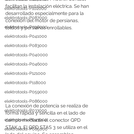
facilitan la instalación eléctrica. Se han 
elektrotools-P102000
desarrollado especialmente para la 
elektrotools-P087000
conexión del motor de persianas, 
elektrotools-P096000
toldos y persianas enrollables.
elektrotools-P041000
elektrotools-P083000
elektrotools-P040000
elektrotools-P046000
elektrotools-P121000
elektrotools-P118000
elektrotools-P059000
elektrotools-P086000
La conexión de potencia se realiza de 
elektrotools-P033000
forma rápida y sencilla en el lado de 
elektrotools-P043000
campo mediante el conector QPD 
STAK 3. El QPD STAS 3 se utiliza en el 
elektrotools-P065000