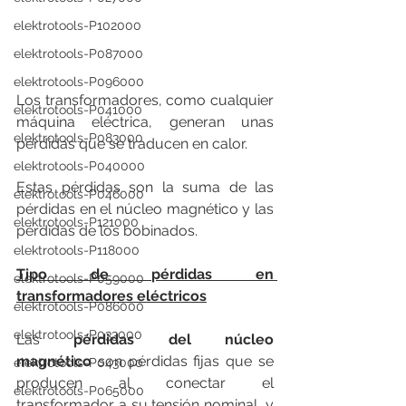
elektrotools-P102000
elektrotools-P087000
elektrotools-P096000
Los transformadores, como cualquier 
elektrotools-P041000
máquina eléctrica, generan unas 
elektrotools-P083000
pérdidas que se traducen en calor.
elektrotools-P040000
Estas pérdidas son la suma de las 
elektrotools-P046000
pérdidas en el núcleo magnético y las 
elektrotools-P121000
pérdidas de los bobinados.
elektrotools-P118000
Tipo de pérdidas en 
elektrotools-P059000
transformadores eléctricos
elektrotools-P086000
elektrotools-P033000
Las 
pérdidas del núcleo 
magnético
 son pérdidas fijas que se 
elektrotools-P043000
producen al conectar el 
elektrotools-P065000
transformador a su tensión nominal, y 