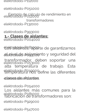
elektrotools-P112000
elektrotools-P051000
Ejemplo de cálculo de rendimiento en 
elektrotools-P012000
transformadores
elektrotools-P132000
elektrotools-P993000
1.- Clases de aislantes:
elektrotools-P004000
elektrotools-P081000
Los aislantes, aparte de garantizarnos 
el nivel de aislamiento y seguridad del 
elektrotools-P093000
transformador, deben soportar una 
elektrotools-P053000
alta temperatura de trabajo. Esta 
elektrotools-P019000
temperatura nos define las diferentes 
clases de aislantes.
elektrotools-P021000
elektrotools-P054000
Los aislantes más comunes para la 
elektrotools-P081000
fabricación de transformadores son:
elektrotools-P929000
elektrotools-P547000