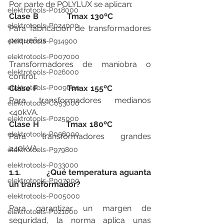
Por parte de POLYLUX se aplican:
elektrotools-P018000
Clase B            Tmax 130ºC
elektrotools-P024000
Para fabricación de transformadores 
pequeños
elektrotools-P914900
elektrotools-P007000
Transformadores de maniobra o 
elektrotools-P026000
control.
Clase F            Tmax 155ºC
elektrotools-P009000
Para transformadores medianos 
elektrotools-C053000
<40kVA.
elektrotools-P025000
Clase H           Tmax 180ºC
elektrotools-P058000
Para transformadores grandes 
≥40kVA.
elektrotools-P979800
elektrotools-P033000
1.1.           ¿Qué temperatura aguanta 
elektrotools-P007000
un transformador?
elektrotools-P005000
Para garantizar un margen de 
elektrotools-P021000
seguridad, la norma aplica unas 