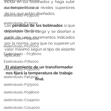
elektrotools-P020000
incida en los bobinados y haga subir 
su temperatura a niveles superiores 
elektrotools-P100000
de los que están diseñados.
elektrotools-P035000
elektrotools-P131000
Las 
pérdidas de los bobinados
 sí que 
elektrotools-P048000
dependen de la carga y se diseñan a 
partir de unos incrementos indicados 
elektrotools-P092000
por la norma, para que no superen un 
elektrotools-P027000
valor máximo según el tipo de aislante 
Elektrotools - P038000
aplicado.
Elektrotools-P761000
El aislamiento de un transformador 
elektrotools-P040000
nos fijará la temperatura de trabajo 
elektrotools-P463000
final.
elektrotools-P375000
elektrotools-P098000
elektrotools-C049000
elektrotools-C004000