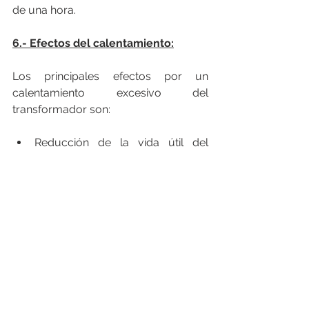
de una hora.
6.- Efectos del calentamiento:
Los principales efectos por un 
calentamiento excesivo del 
transformador son:
Reducción de la vida útil del 
aislamiento
Pérdida de eficiencia por el 
aumento de las pérdidas
Incremento del consumo de 
energía
Aumento del coste de 
explotación de la instalación.
El sobrecalentamiento puede llevar a 
la destrucción del aislamiento y el 