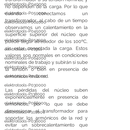
elektrotools-P040000
no dependen de la carga. Por lo que 
cuando conectamos un 
elektrotools-P059000
transformador, al cabo de un tiempo 
elektrotools-P002000
observamos un calentamiento en la 
elektrotools-P045000
superficie superior del núcleo que 
elektrotools-P052000
puede llegar alrededor de los 100ºC, 
sin estar conectada la carga. Estos 
elektrotools-P01961
valores son normales en condiciones 
elektrotools-P064000
nominales de trabajo y subirán si sube 
elektrotools-P099000
la tensión o bien en presencia de 
armónicos en la red.
elektrotools-P046000
elektrotools-P030000
Las pérdidas del núcleo suben 
elektrotools-P138000
exponencialmente en presencia de 
elektrotools-P066000
armónicos, por lo que se debe 
dimensionar el transformador para 
elektrotools-P102000
soportar los armónicos de la red y 
elektrotools-P036000
evitar un sobrecalentamiento que 