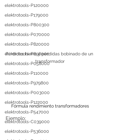
elektrotools-P120000
elektrotools-P179000
elektrotools-P800300
elektrotools-P070000
elektrotools-P820000
Pérdidas hierro y pérdidas bobinado de un 
elektrotools-P898000
transformador
elektrotools-P058000
elektrotools-P110000
elektrotools-P979800
elektrotools-P003000
elektrotools-P122000
Fórmula rendimiento transformadores
elektrotools-P547000
Ejemplo:
elektrotools-C039000
elektrotools-P536000