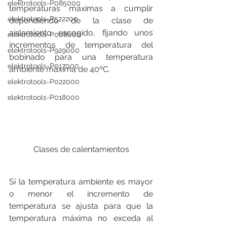
elektrotools-P085000
temperaturas máximas a cumplir 
elektrotools-P522200
dependiendo de la clase de 
aislamiento escogido, fijando unos 
elektrotools-P008000
incrementos de temperatura del 
elektrotools-P929000
bobinado para una temperatura 
elektrotools-P017000
ambiente máxima de 40ºC.
elektrotools-P022000
elektrotools-P018000
Clases de calentamientos
Si la temperatura ambiente es mayor 
o menor el incremento de 
temperatura se ajusta para que la 
temperatura máxima no exceda al 