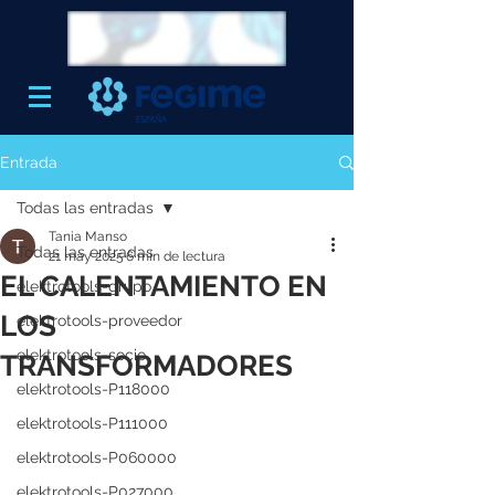
Entrada
Todas las entradas
Tania Manso
Todas las entradas
21 may 2025
6 min de lectura
EL CALENTAMIENTO EN
elektrotools-grupo
LOS
elektrotools-proveedor
elektrotools-socio
TRANSFORMADORES
elektrotools-P118000
elektrotools-P111000
elektrotools-P060000
elektrotools-P027000