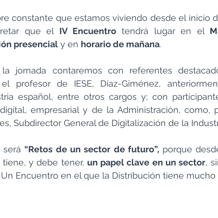
rotools-P086000
elektrotools-P033000
elektrotools-P043
re constante que estamos viviendo desde el inicio d
etar que el 
IV Encuentro
 tendrá lugar en el 
M
rotools-P040000
elektrotools-P059000
elektrotools-P00
ión presencial
 y en 
horario de mañana
.
la jornada contaremos con referentes destacado
rotools-P052000
elektrotools-P01961
elektrotools-P06400
l profesor de IESE, Díaz-Giménez, anteriorment
tria español, entre otros cargos y; con participant
digital, empresarial y de la Administración, como, p
rotools-P046000
es, Subdirector General de Digitalización de la Industr
o será 
“Retos de un sector de futuro”,
 porque desd
 tiene, y debe tener, 
un papel clave en un sector
, s
Un Encuentro en el que la Distribución tiene mucho q