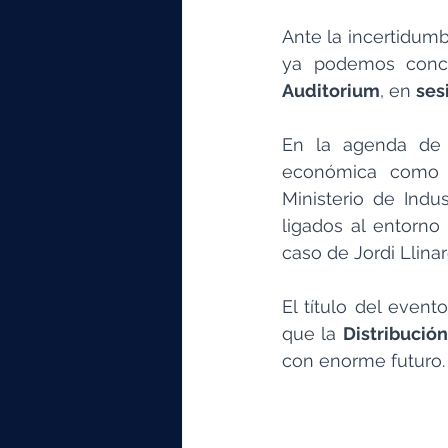
elektrotools-P059000
elekt
Ante la incertidumb
ya podemos concr
elektrotools-P065000
elekt
Auditorium
, en 
ses
En la agenda de 
elektrotools-P045000
elekt
económica como e
Ministerio de Indus
ligados al entorno 
elektrotools-P099000
elekt
caso de Jordi Llinar
El título del event
que la 
Distribución
con enorme futuro. 