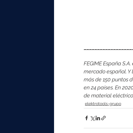
__________________
FEGIME España S.A. es
mercado español. Y l
más de 150 puntos d
en 24 países. En 202
de material eléctri
elektrotools-grupo