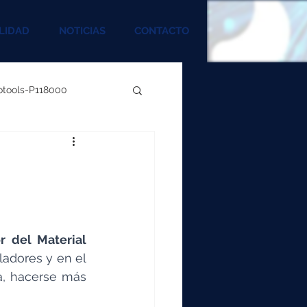
LIDAD
NOTICIAS
CONTACTO
rotools-P118000
00
000
 del Material 
00
adores y en el 
, hacerse más 