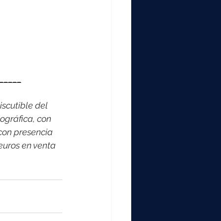
_____
scutible del 
ográfica, con 
con presencia 
euros en venta 