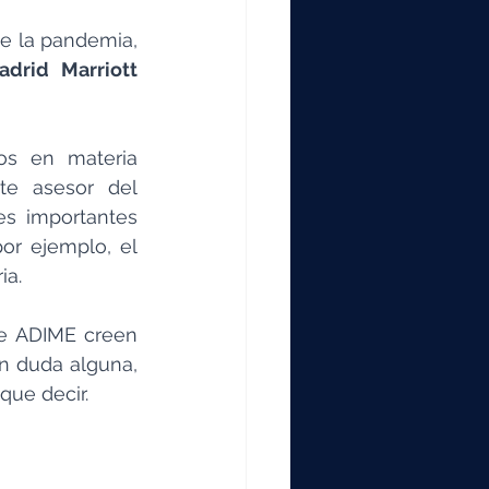
000
e la pandemia, 
adrid Marriott 
2000
s en materia 
0
e asesor del 
es importantes 
or ejemplo, el 
ia. 
e ADIME creen 
in duda alguna, 
ue decir. 