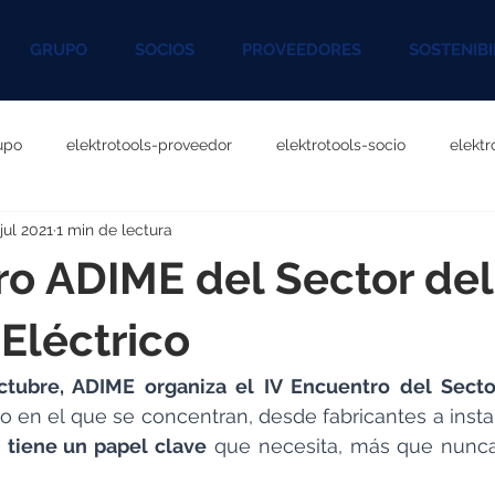
GRUPO
SOCIOS
PROVEEDORES
SOSTENIBI
upo
elektrotools-proveedor
elektrotools-socio
elekt
 jul 2021
1 min de lectura
otools-P060000
elektrotools-P027000
elektrotools-P1020
o ADIME del Sector del
rotools-P096000
elektrotools-P041000
elektrotools-P083
 Eléctrico
ctubre, ADIME organiza el IV Encuentro del Sector
rotools-P046000
elektrotools-P121000
elektrotools-P1180
o en el que se concentran, desde fabricantes a instal
n tiene un papel clave
 que necesita, más que nunca