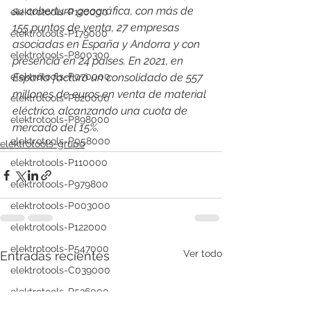
su cobertura geográfica, con más de 
elektrotools-P120000
155 puntos de venta, 27 empresas 
elektrotools-P179000
asociadas en España y Andorra y con 
elektrotools-P800300
presencia en 24 países. En 2021, en 
elektrotools-P070000
España facturó un consolidado de 557 
millones de euros en venta de material 
elektrotools-P820000
eléctrico, alcanzando una cuota de 
elektrotools-P898000
mercado del 15%.
elektrotools-P058000
elektrotools-grupo
elektrotools-P110000
elektrotools-P979800
elektrotools-P003000
elektrotools-P122000
elektrotools-P547000
Ver todo
Entradas recientes
elektrotools-C039000
elektrotools-P536000