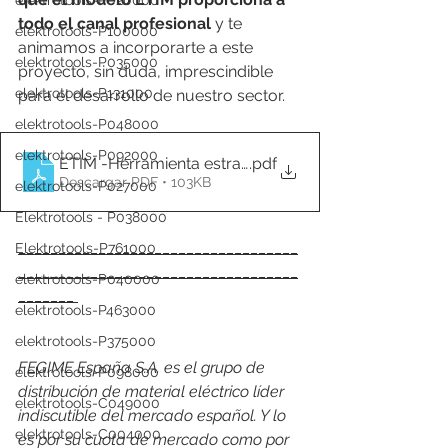
elektrotools-P020000
todo el canal profesional 
y te 
elektrotools-P100000
animamos a incorporarte a este 
elektrotools-P035000
proyecto, sin duda, imprescindible 
elektrotools-P131000
para el desarrollo de nuestro sector.
elektrotools-P048000
elektrotools-P092000
ETIM -Herramienta estratégica para el futuro del sec
.pdf
Descargar PDF • 103KB
elektrotools-P027000
Elektrotools - P038000
___________________________________
Elektrotools-P761000
___________________________________
elektrotools-P040000
_______ 
elektrotools-P463000
elektrotools-P375000
FEGIME España S.A. es el grupo de 
elektrotools-P098000
distribución de material eléctrico líder 
elektrotools-C049000
indiscutible del mercado español. Y lo 
elektrotools-C004000
es por su cuota de mercado como por 