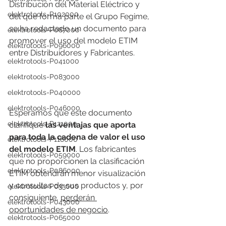
Distribución del Material Eléctrico y 
elektrotools-P102000
del que forma parte el Grupo Fegime, 
se ha redactado un documento para  
elektrotools-P087000
promover el uso del modelo ETIM 
elektrotools-P096000
entre Distribuidores y Fabricantes.
elektrotools-P041000
elektrotools-P083000
elektrotools-P040000
elektrotools-P046000
Esperamos que este documento 
elektrotools-P121000
clarifique 
las ventajas que aporta 
para toda la cadena de valor el uso 
elektrotools-P118000
del modelo ETIM
. Los fabricantes 
elektrotools-P059000
que no proporcionen la clasificación 
elektrotools-P086000
ETIM obtendrán menor visualización 
y consultas de sus productos y, por 
elektrotools-P033000
consiguiente, 
perderán 
elektrotools-P043000
oportunidades de negocio
. 
elektrotools-P065000