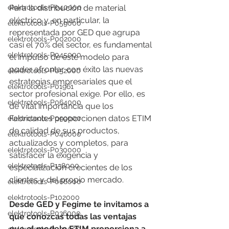
elektrotools-P040000
Para la distribución de material 
eléctrico y, en particular, la 
elektrotools-P059000
representada por GED que agrupa 
elektrotools-P002000
casi el 70% del sector, es fundamental 
elektrotools-P045000
el impulso de este modelo para 
poder afrontar con éxito las nuevas 
elektrotools-P052000
estrategias empresariales que el 
elektrotools-P01961
sector profesional exige. Por ello, es 
elektrotools-P064000
de vital importancia que los 
Fabricantes proporcionen datos ETIM 
elektrotools-P099000
de calidad de sus productos, 
elektrotools-P046000
actualizados y completos, para 
elektrotools-P030000
satisfacer la exigencia y 
elektrotools-P138000
especialización crecientes de los 
clientes y del propio mercado.
elektrotools-P066000
elektrotools-P102000
Desde GED y Fegime te invitamos a 
elektrotools-P036000
que conozcas todas las ventajas 
que el modelo ETIM proporciona a 