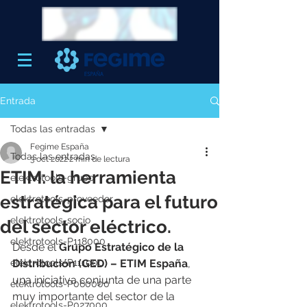
Entrada
Todas las entradas
Fegime España
Todas las entradas
3 oct 2022
2 min de lectura
ETIM: la herramienta
elektrotools-grupo
estratégica para el futuro
elektrotools-proveedor
elektrotools-socio
del sector eléctrico.
elektrotools-P118000
Desde el 
Grupo Estratégico de la 
elektrotools-P111000
Distribución (GED) – ETIM España
,  
una iniciativa conjunta de una parte 
elektrotools-P060000
muy importante del sector de la  
elektrotools-P027000