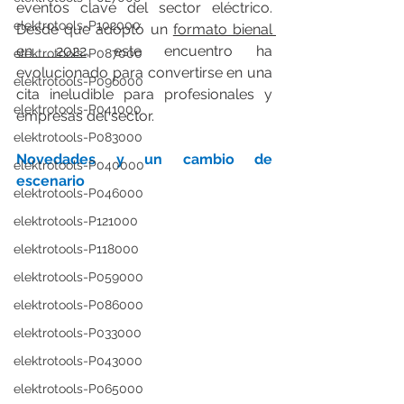
eventos clave del sector eléctrico. 
elektrotools-P102000
Desde que adoptó un 
formato bienal 
en 2022
, este encuentro ha 
elektrotools-P087000
evolucionado para convertirse en una 
elektrotools-P096000
cita ineludible para profesionales y 
elektrotools-P041000
empresas del sector.
elektrotools-P083000
Novedades y un cambio de 
elektrotools-P040000
escenario
elektrotools-P046000
elektrotools-P121000
elektrotools-P118000
elektrotools-P059000
elektrotools-P086000
elektrotools-P033000
elektrotools-P043000
elektrotools-P065000