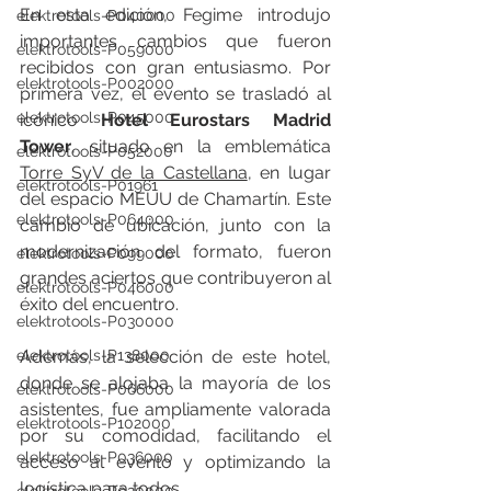
En esta edición, Fegime introdujo 
elektrotools-P040000
importantes cambios que fueron 
elektrotools-P059000
recibidos con gran entusiasmo. Por 
elektrotools-P002000
primera vez, el evento se trasladó al 
elektrotools-P045000
icónico 
Hotel Eurostars Madrid 
Tower
, situado en la emblemática 
elektrotools-P052000
Torre SyV de la Castellana
, en lugar 
elektrotools-P01961
del espacio MEUU de Chamartín. Este 
elektrotools-P064000
cambio de ubicación, junto con la 
modernización del formato, fueron 
elektrotools-P099000
grandes aciertos que contribuyeron al 
elektrotools-P046000
éxito del encuentro.
elektrotools-P030000
elektrotools-P138000
Además, la selección de este hotel, 
donde se alojaba la mayoría de los 
elektrotools-P066000
asistentes, fue ampliamente valorada 
elektrotools-P102000
por su comodidad, facilitando el 
elektrotools-P036000
acceso al evento y optimizando la 
logística para todos.