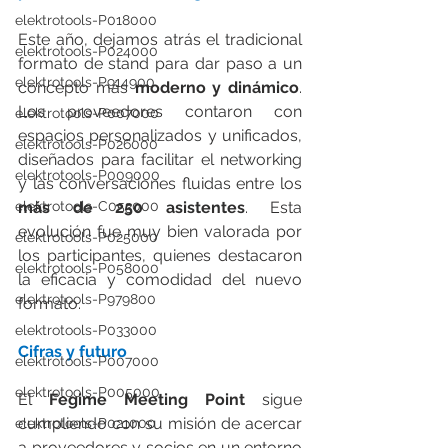
elektrotools-P018000
Este año, dejamos atrás el tradicional 
elektrotools-P024000
formato de stand para dar paso a un 
elektrotools-P914900
concepto más 
moderno y dinámico
. 
Los proveedores contaron con 
elektrotools-P007000
espacios personalizados y unificados, 
elektrotools-P026000
diseñados para facilitar el networking 
elektrotools-P009000
y las conversaciones fluidas entre los 
elektrotools-C053000
más de 250 asistentes
. Esta 
evolución fue muy bien valorada por 
elektrotools-P025000
los participantes, quienes destacaron 
elektrotools-P058000
la eficacia y comodidad del nuevo 
elektrotools-P979800
formato.
elektrotools-P033000
Cifras y futuro
elektrotools-P007000
elektrotools-P005000
El 
Fegime Meeting Point
 sigue 
cumpliendo con su misión de acercar 
elektrotools-P021000
a proveedores y socios en un entorno 