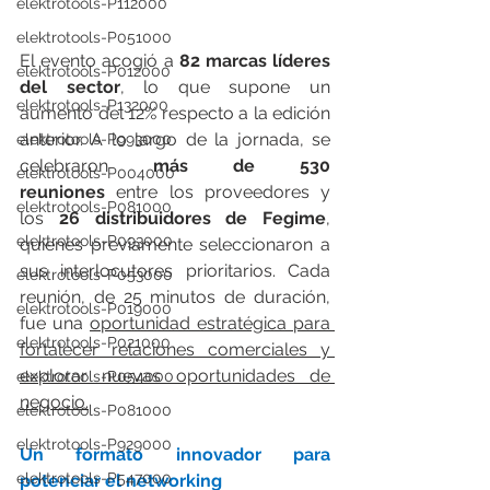
elektrotools-P112000
elektrotools-P051000
El evento acogió a 
82 marcas líderes 
elektrotools-P012000
del sector
, lo que supone un 
elektrotools-P132000
aumento del 12% respecto a la edición 
anterior. A lo largo de la jornada, se 
elektrotools-P993000
celebraron 
más de 530 
elektrotools-P004000
reuniones
 entre los proveedores y 
elektrotools-P081000
los 
26 distribuidores de Fegime
, 
elektrotools-P093000
quienes previamente seleccionaron a 
sus interlocutores prioritarios. Cada 
elektrotools-P053000
reunión, de 25 minutos de duración, 
elektrotools-P019000
fue una 
oportunidad estratégica para 
elektrotools-P021000
fortalecer relaciones comerciales y 
explorar nuevas oportunidades de 
elektrotools-P054000
negocio.
elektrotools-P081000
elektrotools-P929000
Un formato innovador para 
elektrotools-P547000
potenciar el networking