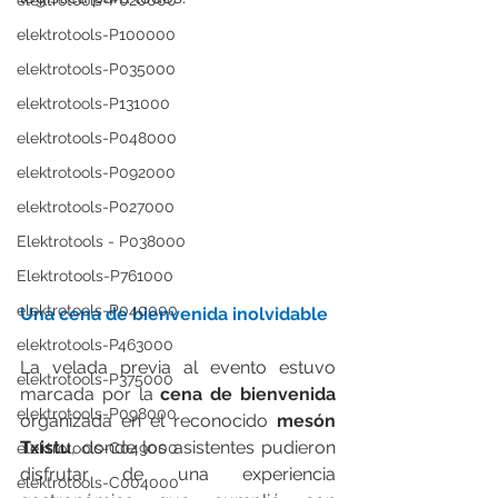
elektrotools-P020000
elektrotools-P100000
elektrotools-P035000
elektrotools-P131000
elektrotools-P048000
elektrotools-P092000
elektrotools-P027000
Elektrotools - P038000
Elektrotools-P761000
elektrotools-P040000
Una cena de bienvenida inolvidable
elektrotools-P463000
La velada previa al evento estuvo 
elektrotools-P375000
marcada por la 
cena de bienvenida
elektrotools-P098000
organizada en el reconocido 
mesón 
Txistu
, donde los asistentes pudieron 
elektrotools-C049000
disfrutar de una experiencia 
elektrotools-C004000