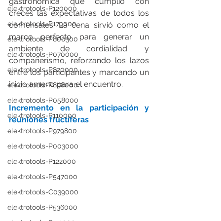
gastronómica que cumplió con 
elektrotools-P120000
creces las expectativas de todos los 
elektrotools-P179000
comensales. La cena sirvió como el 
marco perfecto para generar un 
elektrotools-P800300
ambiente de cordialidad y 
elektrotools-P070000
compañerismo, reforzando los lazos 
elektrotools-P820000
entre los participantes y marcando un 
inicio ameno para el encuentro.
elektrotools-P898000
elektrotools-P058000
Incremento en la participación y 
elektrotools-P110000
reuniones fructíferas
elektrotools-P979800
elektrotools-P003000
elektrotools-P122000
elektrotools-P547000
elektrotools-C039000
elektrotools-P536000