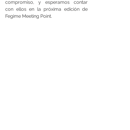
compromiso, y esperamos contar 
con ellos en la próxima edición de 
Fegime Meeting Point.
___________________________________
___________________________________
________
FEGIME España S.A. es el grupo de 