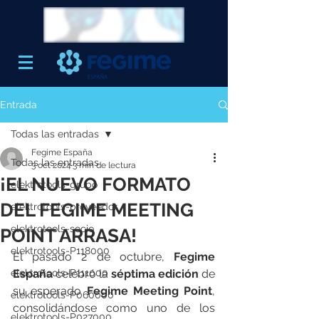
Entrada
Todas las entradas
Fegime España
Todas las entradas
3 oct 2024
3 min de lectura
¡EL NUEVO FORMATO
elektrotools-grupo
DEL FEGIME MEETING
elektrotools-proveedor
elektrotools-socio
POINT ARRASA!
elektrotools-P118000
El pasado 2 de octubre, 
Fegime 
elektrotools-P111000
España
 celebró la 
séptima edición
 de 
su esperado 
Fegime Meeting Point
, 
elektrotools-P060000
consolidándose como uno de los 
elektrotools-P027000