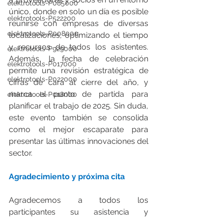
elektrotools-P085000
único, donde en solo un día es posible 
elektrotools-P522200
reunirse con empresas de diversas 
elektrotools-P008000
localizaciones, optimizando el tiempo 
y recursos de todos los asistentes. 
elektrotools-P929000
Además, la fecha de celebración 
elektrotools-P017000
permite una revisión estratégica de 
elektrotools-P022000
cifras de cara al cierre del año, y 
marca el punto de partida para 
elektrotools-P018000
planificar el trabajo de 2025. Sin duda, 
este evento también se consolida 
como el mejor escaparate para 
presentar las últimas innovaciones del 
sector.
Agradecimiento y próxima cita
Agradecemos a todos los 
participantes su asistencia y 