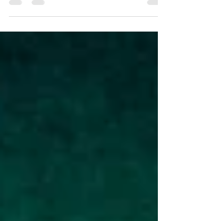
sorteo de una camiseta oficial de la Selección
Española durante el Mundial de Fútbol 2026.
Con motivo de la celebración del Mundial de
Fútbol 2026, Schneider Electric ha puesto en
marcha una campaña dirigida a los
profesionales de la instalación industrial para
acercar su gama de balizas Harmony de una
forma original y participativa. La iniciativa estará
vigente del 25 de junio al 19 de