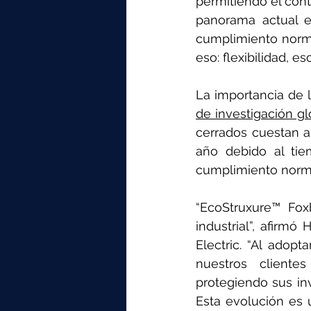
permitiendo el cont
panorama actual e
cumplimiento norma
eso: flexibilidad, es
La importancia de l
de investigación g
cerrados cuestan a
año debido al tiem
cumplimiento norma
“EcoStruxure™ Fo
industrial”, afirmó
Electric. “Al adopt
nuestros cliente
protegiendo sus in
Esta evolución es u