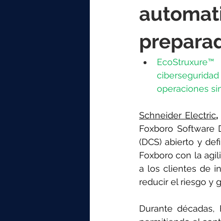
elektrotools-P059000
elekt
automati
preparad
elektrotools-P065000
elekt
EcoStruxure™ 
cibersegurida
elektrotools-P045000
elekt
operaciones si
Schneider Electric
,
elektrotools-P099000
elekt
Foxboro Software D
(DCS) abierto y def
Foxboro con la agil
a los clientes de 
reducir el riesgo y
Durante décadas, F