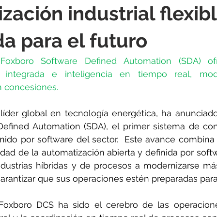
rotools-P086000
elektrotools-P033000
elektrotools-P043
zación industrial flexibl
a para el futuro
rotools-P040000
elektrotools-P059000
elektrotools-P00
Foxboro Software Defined Automation (SDA) ofre
d integrada e inteligencia en tiempo real, mod
rotools-P052000
elektrotools-P01961
elektrotools-P06400
n concesiones.
 
líder global en tecnología energética, ha anunciad
rotools-P046000
efined Automation (SDA), el primer sistema de contr
inido por software del sector.  Este avance combina la
idad de la automatización abierta y definida por soft
industrias híbridas y de procesos a modernizarse má
 garantizar que sus operaciones estén preparadas para 
oxboro DCS ha sido el cerebro de las operaciones 