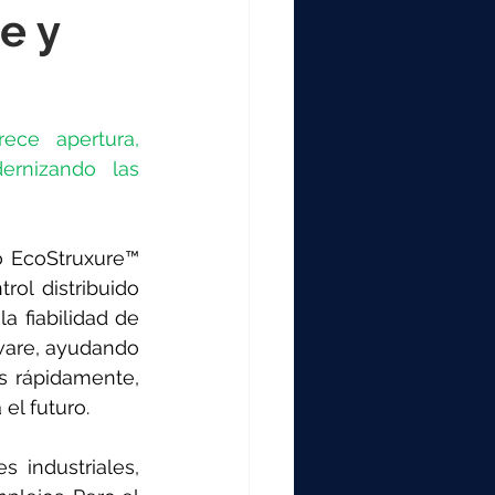
000
e y
2000
ce apertura, 
ernizando las 
0
o EcoStruxure™ 
ol distribuido 
 fiabilidad de 
ware, ayudando 
s rápidamente, 
el futuro.
industriales, 