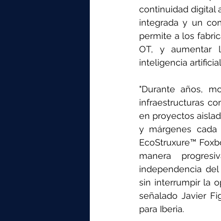
continuidad digital 
integrada y un co
permite a los fabri
OT, y aumentar l
inteligencia artifi
"Durante años, mo
infraestructuras c
en proyectos aislad
y márgenes cada v
EcoStruxure™️ Foxb
manera progresi
independencia del 
sin interrumpir la 
señalado Javier Fig
para Iberia.