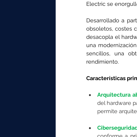
Electric se enorgull
Desarrollado a part
obsoletos, costes 
desacopla el hardwa
una modernización 
sencillos, una ob
rendimiento.
Características pri
Arquitectura a
del hardware pa
permite arquite
Cibersegurida
conforme a pri