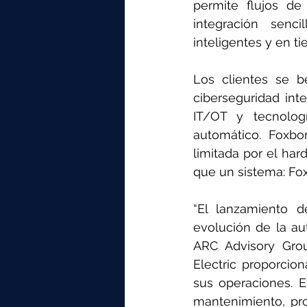
permite flujos de
integración senc
inteligentes y en ti
Los clientes se be
ciberseguridad int
IT/OT y tecnologí
automático. Foxbo
limitada por el har
que un sistema: Fox
“El lanzamiento 
evolución de la aut
ARC Advisory Grou
Electric proporcion
sus operaciones. E
mantenimiento, pro