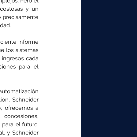
lejos. Pero el 
costosas y un 
 precisamente 
idad.
eciente informe 
e los sistemas 
 ingresos cada 
iones para el 
tomatización 
ion, Schneider 
e, ofrecemos a 
concesiones, 
ara el futuro. 
l, y Schneider 