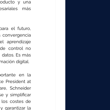
roducto y una 
sariales más 
ra el futuro, 
a convergencia 
l aprendizaje 
de control no 
 datos. Es más 
mación digital.
rtante en la 
e President at 
re, Schneider 
e y simplificar 
los costes de 
 garantizar la 