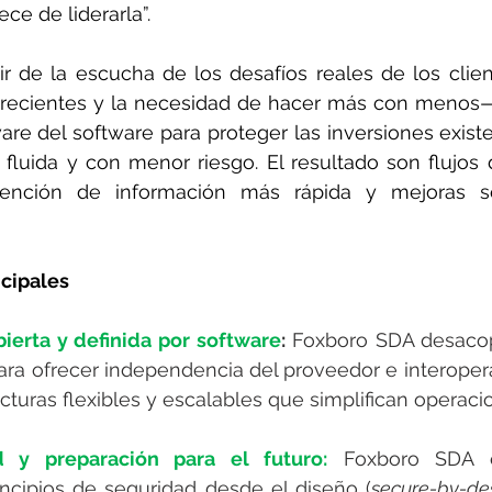
ece de liderarla”.
ir de la escucha de los desafíos reales de los clie
crecientes y la necesidad de hacer más con menos—
re del software para proteger las inversiones existen
fluida y con menor riesgo. El resultado son flujos 
tención de información más rápida y mejoras so
ncipales
bierta y definida por software
: 
Foxboro SDA desacopl
ra ofrecer independencia del proveedor e interoperab
cturas flexibles y escalables que simplifican operaci
d y preparación para el futuro:
Foxboro SDA e
ncipios de seguridad desde el diseño (
secure-by-de