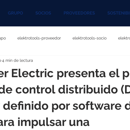
GRUPO
SOCIOS
PROVEEDORES
SOSTENIBI
upo
elektrotools-proveedor
elektrotools-socio
elekt
b
4 min de lectura
otools-P060000
elektrotools-P027000
elektrotools-P1020
r Electric presenta el 
rotools-P096000
elektrotools-P041000
elektrotools-P083
de control distribuido (
y definido por software 
rotools-P046000
elektrotools-P121000
elektrotools-P1180
ara impulsar una