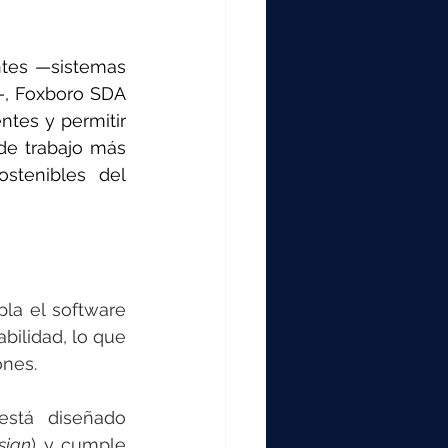
ntes —sistemas 
, Foxboro SDA 
tes y permitir 
de trabajo más 
stenibles del 
a el software 
ilidad, lo que 
ones. 
stá diseñado 
sign
) y cumple 