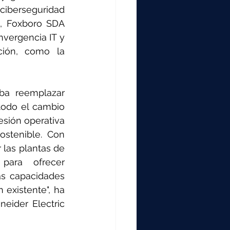
 ciberseguridad 
, Foxboro SDA 
vergencia IT y 
ión, como la 
ba reemplazar 
todo el cambio 
sión operativa 
stenible. Con 
las plantas de 
ara ofrecer 
s capacidades 
existente", ha 
eider Electric 