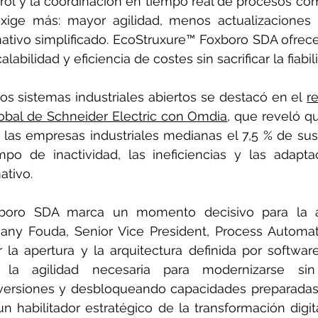
rol y la coordinación en tiempo real de procesos comp
xige más: mayor agilidad, menos actualizaciones 
tivo simplificado. EcoStruxure™ Foxboro SDA ofrece
calabilidad y eficiencia de costes sin sacrificar la fiabil
os sistemas industriales abiertos se destacó en el 
r
lobal de Schneider Electric con Omdia
, que reveló qu
 las empresas industriales medianas el 7,5 % de sus
po de inactividad, las ineficiencias y las adaptac
tivo.
xboro SDA marca un momento decisivo para la au
 Hany Fouda, Senior Vice President, Process Automat
ar la apertura y la arquitectura definida por softwar
s la agilidad necesaria para modernizarse sin 
versiones y desbloqueando capacidades preparadas p
n habilitador estratégico de la transformación digita