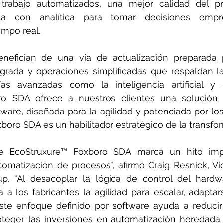
 trabajo automatizados, una mejor calidad del p
illa con analítica para tomar decisiones empre
empo real.
nefician de una vía de actualización preparada pa
egrada y operaciones simplificadas que respaldan l
as avanzadas como la inteligencia artificial y e
ro SDA ofrece a nuestros clientes una solución 
dware, diseñada para la agilidad y potenciada por los
boro SDA es un habilitador estratégico de la transfor
de EcoStruxure™ Foxboro SDA marca un hito impo
omatización de procesos”, afirmó Craig Resnick, Vic
p. “Al desacoplar la lógica de control del hardwa
a a los fabricantes la agilidad para escalar, adaptars
ste enfoque definido por software ayuda a reducir 
teger las inversiones en automatización heredada y