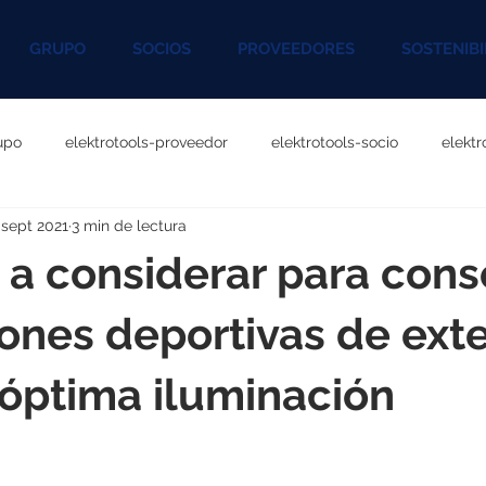
GRUPO
SOCIOS
PROVEEDORES
SOSTENIBI
upo
elektrotools-proveedor
elektrotools-socio
elekt
 sept 2021
3 min de lectura
otools-P060000
elektrotools-P027000
elektrotools-P1020
 a considerar para cons
rotools-P096000
elektrotools-P041000
elektrotools-P083
iones deportivas de exte
óptima iluminación
rotools-P046000
elektrotools-P121000
elektrotools-P1180