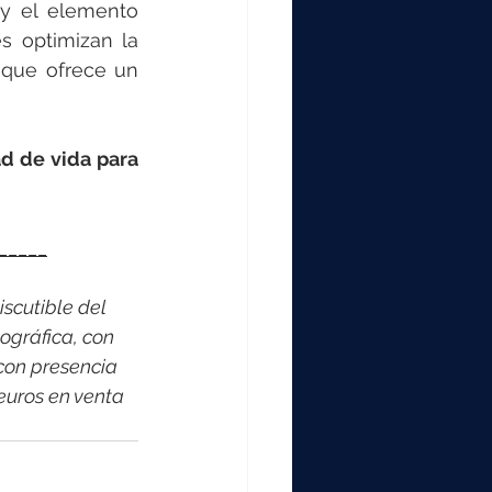
 y el elemento 
 optimizan la 
 que ofrece un 
d de vida para 
_____
scutible del 
ográfica, con 
con presencia 
euros en venta 