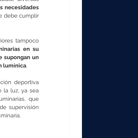
as necesidades 
e debe cumplir 
riores tampoco 
inarias en su 
ue supongan un 
n lumínica
.
ción deportiva 
la luz, ya sea 
minarias, que 
e supervisión 
uminaria.