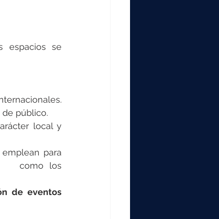
s espacios se 
nternacionales. 
 de público.
rácter local y 
  emplean para 
     como los 
ón de eventos 