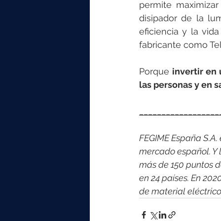
permite maximizar 
disipador de la lu
eficiencia y la vid
fabricante como Te
Porque 
invertir en
las personas y en s
__________________
FEGIME España S.A. es
mercado español. Y l
más de 150 puntos d
en 24 países. En 202
de material eléctri