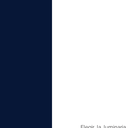
elektrotools-P059000
elekt
elektrotools-P065000
elekt
elektrotools-P045000
elekt
elektrotools-P099000
elekt
Elegir la luminaria