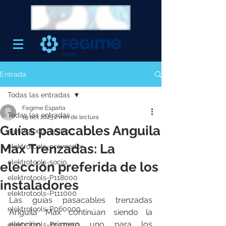
Entrada
Todas las entradas
Fegime España
Todas las entradas
19 oct 2023
2 min de lectura
Guías pasacables Anguila
elektrotools-grupo
Max Trenzadas: La
elektrotools-proveedor
elektrotools-socio
elección preferida de los
elektrotools-P118000
instaladores
elektrotools-P111000
Las guías pasacables trenzadas 
elektrotools-P060000
Anguila Max continúan siendo la 
elección número uno para los 
elektrotools-P027000