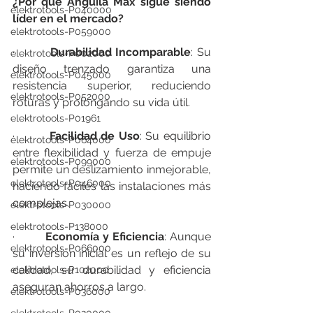
¿Por qué Anguila Max sigue siendo 
elektrotools-P040000
líder en el mercado?
elektrotools-P059000
·         
Durabilidad Incomparable
: Su 
elektrotools-P002000
diseño trenzado garantiza una 
elektrotools-P045000
resistencia superior, reduciendo 
elektrotools-P052000
roturas y prolongando su vida útil.
elektrotools-P01961
·         
Facilidad de Uso
: Su equilibrio 
elektrotools-P064000
entre flexibilidad y fuerza de empuje 
elektrotools-P099000
permite un deslizamiento inmejorable, 
elektrotools-P046000
haciendo fáciles las instalaciones más 
complejas.
elektrotools-P030000
elektrotools-P138000
·         
Economía y Eficiencia
: Aunque 
elektrotools-P066000
su inversión inicial es un reflejo de su 
calidad, su durabilidad y eficiencia 
elektrotools-P102000
aseguran ahorros a largo.
elektrotools-P036000