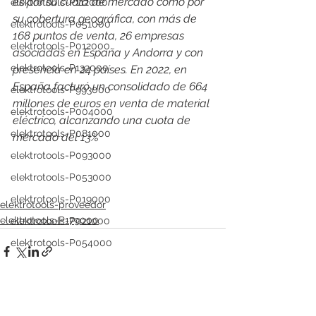
es por su cuota de mercado como por 
elektrotools-P112000
su cobertura geográfica, con más de 
elektrotools-P051000
168 puntos de venta, 26 empresas 
elektrotools-P012000
asociadas en España y Andorra y con 
elektrotools-P132000
presencia en 24 países. En 2022, en 
España facturó un consolidado de 664 
elektrotools-P993000
millones de euros en venta de material 
elektrotools-P004000
eléctrico, alcanzando una cuota de 
elektrotools-P081000
mercado del 13%
elektrotools-P093000
elektrotools-P053000
elektrotools-P019000
elektrotools-proveedor
elektrotools-P179000
elektrotools-P021000
elektrotools-P054000
elektrotools-P081000
elektrotools-P929000
elektrotools-P547000