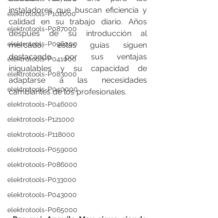
instaladores que buscan eficiencia y 
elektrotools-P102000
calidad en su trabajo diario. Años 
elektrotools-P087000
después de su introducción al 
elektrotools-P096000
mercado, estas guías siguen 
destacando por sus ventajas 
elektrotools-P041000
inigualables y su capacidad de 
elektrotools-P083000
adaptarse a las necesidades 
elektrotools-P040000
cambiantes de los profesionales.
elektrotools-P046000
elektrotools-P121000
elektrotools-P118000
elektrotools-P059000
elektrotools-P086000
elektrotools-P033000
elektrotools-P043000
elektrotools-P065000