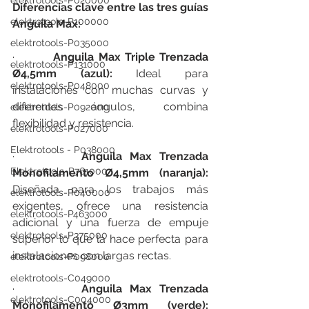
elektrotools-P020000
Diferencias clave entre las tres guías 
elektrotools-P100000
Anguila Max:
elektrotools-P035000
·         
Anguila Max Triple Trenzada 
elektrotools-P131000
Ø4,5mm (azul):
 Ideal para 
elektrotools-P048000
instalaciones con muchas curvas y 
diferentes ángulos, combina 
elektrotools-P092000
flexibilidad y resistencia.
elektrotools-P027000
Elektrotools - P038000
·         
Anguila Max Trenzada 
Elektrotools-P761000
Monofilamento Ø4,5mm (naranja):
Diseñada para los trabajos más 
elektrotools-P040000
exigentes, ofrece una resistencia 
elektrotools-P463000
adicional y una fuerza de empuje 
elektrotools-P375000
superior lo que la hace perfecta para 
instalaciones con largas rectas.
elektrotools-P098000
elektrotools-C049000
·         
Anguila Max Trenzada 
elektrotools-C004000
Monofilamento Ø3mm (verde):