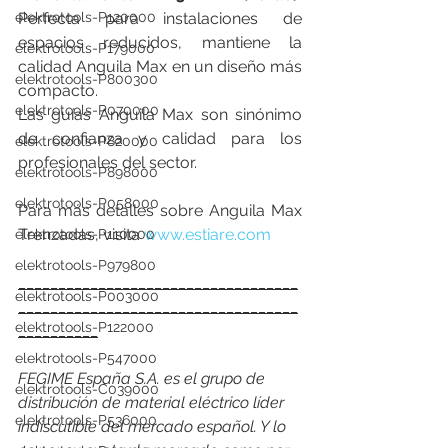
Perfecta para instalaciones de 
elektrotools-P120000
espacios reducidos, mantiene la 
elektrotools-P179000
calidad Anguila Max en un diseño más 
elektrotools-P800300
compacto.
elektrotools-P070000
Las guías Anguila Max son sinónimo 
de confianza y calidad para los 
elektrotools-P820000
profesionales del sector.
elektrotools-P898000
elektrotools-P058000
Para más detalles sobre Anguila Max 
Trenzadas, visita 
www.estiare.com
elektrotools-P110000
elektrotools-P979800
___________________________________
elektrotools-P003000
___________________________________
elektrotools-P122000
__________
elektrotools-P547000
FEGIME España S.A. es el grupo de 
elektrotools-C039000
distribución de material eléctrico líder 
elektrotools-P536000
indiscutible del mercado español. Y lo 